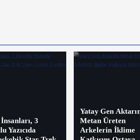
Yatay Gen Aktarı
İnsanları, 3
Metan Üreten
lu Yazıcıda
Arkelerin İklime
skobik Star Trek
Katkısını Ortaya