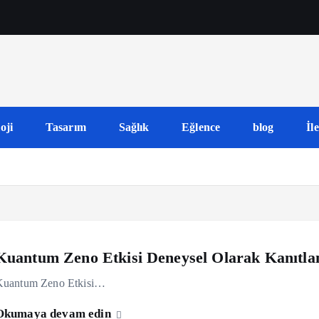
oji
Tasarım
Sağlık
Eğlence
blog
İl
Kuantum Zeno Etkisi Deneysel Olarak Kanıtla
Kuantum Zeno Etkisi…
Okumaya devam edin