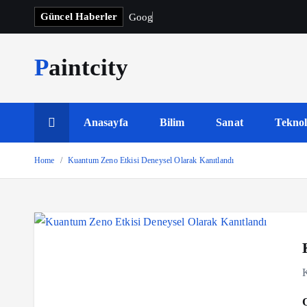
S
Güncel Haberler
G
o
o
g
l
e
F
k
i
Paintcity
p
t
o
c
Anasayfa
Bilim
Sanat
Teknol
o
n
Home
Kuantum Zeno Etkisi Deneysel Olarak Kanıtlandı
t
e
n
t