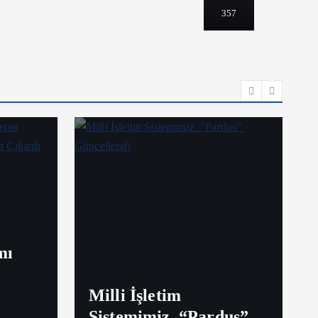
357
mı
Milli İşletim
Sistemimiz “Pardus”