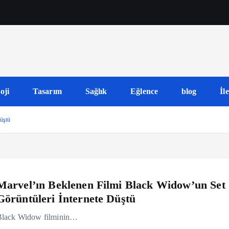
oji
Tasarım
Sağlık
Eğlence
blog
İl
üştü
Marvel’ın Beklenen Filmi Black Widow’un Set
Görüntüleri İnternete Düştü
Black Widow filminin…