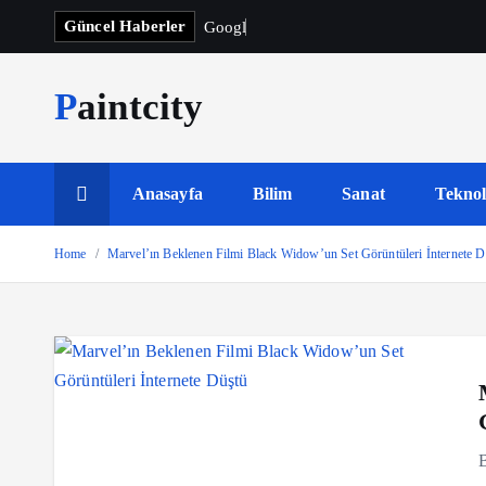
S
Güncel Haberler
G
o
o
g
l
e
F
k
i
Paintcity
p
t
o
c
Anasayfa
Bilim
Sanat
Teknol
o
n
Home
Marvel’ın Beklenen Filmi Black Widow’un Set Görüntüleri İnternete D
t
e
n
t