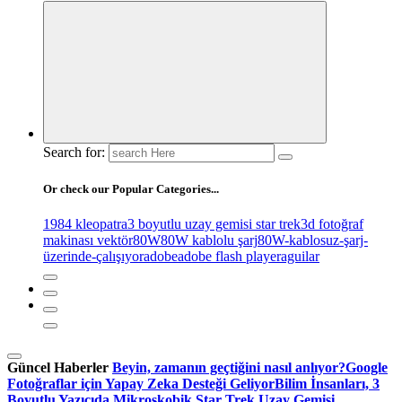
Search for:
Or check our Popular Categories...
1984 kleopatra
3 boyutlu uzay gemisi star trek
3d fotoğraf
makinası vektör
80W
80W kablolu şarj
80W-kablosuz-şarj-
üzerinde-çalışıyor
adobe
adobe flash player
aguilar
Güncel Haberler
Beyin, zamanın geçtiğini nasıl anlıyor?
Google
Fotoğraflar için Yapay Zeka Desteği Geliyor
Bilim İnsanları, 3
Boyutlu Yazıcıda Mikroskobik Star Trek Uzay Gemisi