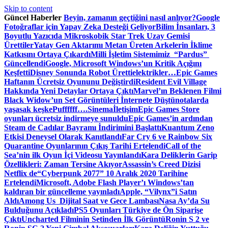
Skip to content
Güncel Haberler
Beyin, zamanın geçtiğini nasıl anlıyor?
Google
Fotoğraflar için Yapay Zeka Desteği Geliyor
Bilim İnsanları, 3
Boyutlu Yazıcıda Mikroskobik Star Trek Uzay Gemisi
Ürettiler
Yatay Gen Aktarımı Metan Üreten Arkelerin İklime
Katkısını Ortaya Çıkardı
Milli İşletim Sistemimiz “Pardus”
Güncellendi
Google, Microsoft Windows’un Kritik Açığını
Keşfetti
Disney Sonunda Robot Üretti
elektrikler…
Epic Games
Haftanın Ücretsiz Oyununu Değiştirdi
Resident Evil Village
Hakkında Yeni Detaylar Ortaya Çıktı
Marvel’ın Beklenen Filmi
Black Widow’un Set Görüntüleri İnternete Düştü
notalarda
yaşasak keşke
Puffffff….
Sinema
İletişim
Epic Games Store
oyunları ücretsiz indirmeye sunuldu
Epic Games’in ardından
Steam de Cadılar Bayramı İndirimini Başlattı
Kuantum Zeno
Etkisi Deneysel Olarak Kanıtlandı
Far Cry 6 ve Rainbow Six
Quarantine Oyunlarının Çıkış Tarihi Ertelendi
Call of the
Sea’nin ilk Oyun İçi Videosu Yayınlandı
Kara Deliklerin Garip
Özellikleri: Zaman Tersine Akıyor
Assassin’s Creed Dizisi
Netflix de
“Cyberpunk 2077” 10 Aralık 2020 Tarihine
Ertelendi
Microsoft, Adobe Flash Player’ı Windows’tan
kaldıran bir güncelleme yayınladı
Apple, “Vilynx”i Satın
Aldı
Among Us Dijital Saat ve Gece Lambası
Nasa Ay’da Su
Bulduğunu Açıkladı
PS5 Oyunları Türkiye de Ön Siparişe
Çıktı
Uncharted Filminin Setinden İlk Görüntü
Ronin S 2 ve