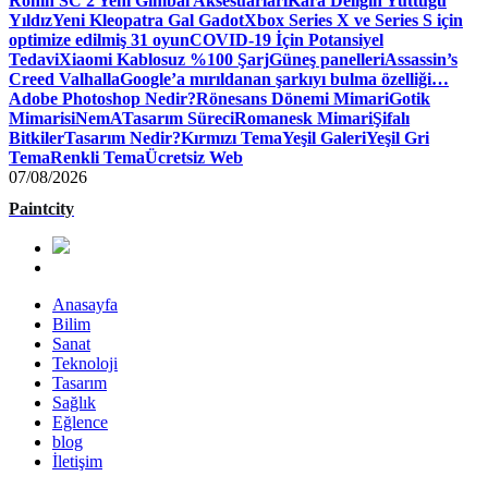
Ronin SC 2 Yeni Gimbal Aksesuarları
Kara Deliğin Yuttuğu
Yıldız
Yeni Kleopatra Gal Gadot
Xbox Series X ve Series S için
optimize edilmiş 31 oyun
COVID-19 İçin Potansiyel
Tedavi
Xiaomi Kablosuz %100 Şarj
Güneş panelleri
Assassin’s
Creed Valhalla
Google’a mırıldanan şarkıyı bulma özelliği…
Adobe Photoshop Nedir?
Rönesans Dönemi Mimari
Gotik
Mimari
siNemA
Tasarım Süreci
Romanesk Mimari
Şifalı
Bitkiler
Tasarım Nedir?
Kırmızı Tema
Yeşil Galeri
Yeşil Gri
Tema
Renkli Tema
Ücretsiz Web
07/08/2026
Paintcity
Anasayfa
Bilim
Sanat
Teknoloji
Tasarım
Sağlık
Eğlence
blog
İletişim