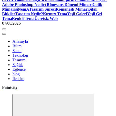
Adobe Photoshop Nedir?
Rönesans Dönemi Mimari
Gotik
Mimari
siNemA
Tasarım Süreci
Romanesk Mimari
Şifalı
Bitkiler
Tasarım Nedir?
Kırmızı Tema
Yeşil Galeri
Yeşil Gri
Tema
Renkli Tema
Ücretsiz Web
07/08/2026
Anasayfa
Bilim
Sanat
Teknoloji
Tasarım
Sağlık
Eğlence
blog
İletişim
Paintcity