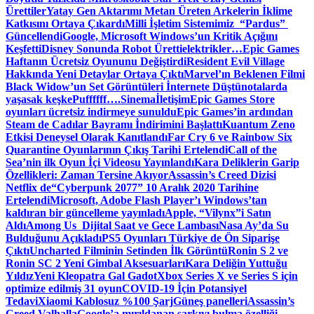
Ürettiler
Yatay Gen Aktarımı Metan Üreten Arkelerin İklime
Katkısını Ortaya Çıkardı
Milli İşletim Sistemimiz “Pardus”
Güncellendi
Google, Microsoft Windows’un Kritik Açığını
Keşfetti
Disney Sonunda Robot Üretti
elektrikler…
Epic Games
Haftanın Ücretsiz Oyununu Değiştirdi
Resident Evil Village
Hakkında Yeni Detaylar Ortaya Çıktı
Marvel’ın Beklenen Filmi
Black Widow’un Set Görüntüleri İnternete Düştü
notalarda
yaşasak keşke
Puffffff….
Sinema
İletişim
Epic Games Store
oyunları ücretsiz indirmeye sunuldu
Epic Games’in ardından
Steam de Cadılar Bayramı İndirimini Başlattı
Kuantum Zeno
Etkisi Deneysel Olarak Kanıtlandı
Far Cry 6 ve Rainbow Six
Quarantine Oyunlarının Çıkış Tarihi Ertelendi
Call of the
Sea’nin ilk Oyun İçi Videosu Yayınlandı
Kara Deliklerin Garip
Özellikleri: Zaman Tersine Akıyor
Assassin’s Creed Dizisi
Netflix de
“Cyberpunk 2077” 10 Aralık 2020 Tarihine
Ertelendi
Microsoft, Adobe Flash Player’ı Windows’tan
kaldıran bir güncelleme yayınladı
Apple, “Vilynx”i Satın
Aldı
Among Us Dijital Saat ve Gece Lambası
Nasa Ay’da Su
Bulduğunu Açıkladı
PS5 Oyunları Türkiye de Ön Siparişe
Çıktı
Uncharted Filminin Setinden İlk Görüntü
Ronin S 2 ve
Ronin SC 2 Yeni Gimbal Aksesuarları
Kara Deliğin Yuttuğu
Yıldız
Yeni Kleopatra Gal Gadot
Xbox Series X ve Series S için
optimize edilmiş 31 oyun
COVID-19 İçin Potansiyel
Tedavi
Xiaomi Kablosuz %100 Şarj
Güneş panelleri
Assassin’s
Creed Valhalla
Google’a mırıldanan şarkıyı bulma özelliği…