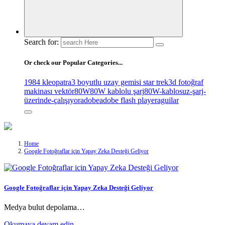
Search for:
Or check our Popular Categories...
1984 kleopatra
3 boyutlu uzay gemisi star trek
3d fotoğraf
makinası vektör
80W
80W kablolu şarj
80W-kablosuz-şarj-
üzerinde-çalışıyor
adobe
adobe flash player
aguilar
Home
Google Fotoğraflar için Yapay Zeka Desteği Geliyor
Google Fotoğraflar için Yapay Zeka Desteği Geliyor
Medya bulut depolama…
Okumaya devam edin