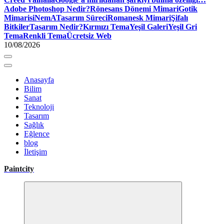
Adobe Photoshop Nedir?
Rönesans Dönemi Mimari
Gotik
Mimari
siNemA
Tasarım Süreci
Romanesk Mimari
Şifalı
Bitkiler
Tasarım Nedir?
Kırmızı Tema
Yeşil Galeri
Yeşil Gri
Tema
Renkli Tema
Ücretsiz Web
10/08/2026
Anasayfa
Bilim
Sanat
Teknoloji
Tasarım
Sağlık
Eğlence
blog
İletişim
Paintcity