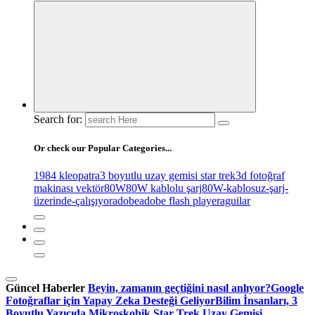
Search for:
Or check our Popular Categories...
1984 kleopatra
3 boyutlu uzay gemisi star trek
3d fotoğraf
makinası vektör
80W
80W kablolu şarj
80W-kablosuz-şarj-
üzerinde-çalışıyor
adobe
adobe flash player
aguilar
Güncel Haberler
Beyin, zamanın geçtiğini nasıl anlıyor?
Google
Fotoğraflar için Yapay Zeka Desteği Geliyor
Bilim İnsanları, 3
Boyutlu Yazıcıda Mikroskobik Star Trek Uzay Gemisi