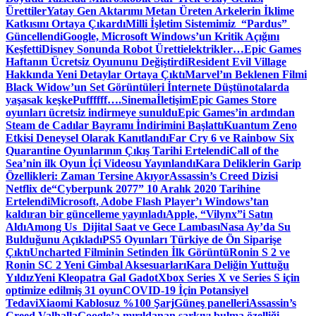
Ürettiler
Yatay Gen Aktarımı Metan Üreten Arkelerin İklime
Katkısını Ortaya Çıkardı
Milli İşletim Sistemimiz “Pardus”
Güncellendi
Google, Microsoft Windows’un Kritik Açığını
Keşfetti
Disney Sonunda Robot Üretti
elektrikler…
Epic Games
Haftanın Ücretsiz Oyununu Değiştirdi
Resident Evil Village
Hakkında Yeni Detaylar Ortaya Çıktı
Marvel’ın Beklenen Filmi
Black Widow’un Set Görüntüleri İnternete Düştü
notalarda
yaşasak keşke
Puffffff….
Sinema
İletişim
Epic Games Store
oyunları ücretsiz indirmeye sunuldu
Epic Games’in ardından
Steam de Cadılar Bayramı İndirimini Başlattı
Kuantum Zeno
Etkisi Deneysel Olarak Kanıtlandı
Far Cry 6 ve Rainbow Six
Quarantine Oyunlarının Çıkış Tarihi Ertelendi
Call of the
Sea’nin ilk Oyun İçi Videosu Yayınlandı
Kara Deliklerin Garip
Özellikleri: Zaman Tersine Akıyor
Assassin’s Creed Dizisi
Netflix de
“Cyberpunk 2077” 10 Aralık 2020 Tarihine
Ertelendi
Microsoft, Adobe Flash Player’ı Windows’tan
kaldıran bir güncelleme yayınladı
Apple, “Vilynx”i Satın
Aldı
Among Us Dijital Saat ve Gece Lambası
Nasa Ay’da Su
Bulduğunu Açıkladı
PS5 Oyunları Türkiye de Ön Siparişe
Çıktı
Uncharted Filminin Setinden İlk Görüntü
Ronin S 2 ve
Ronin SC 2 Yeni Gimbal Aksesuarları
Kara Deliğin Yuttuğu
Yıldız
Yeni Kleopatra Gal Gadot
Xbox Series X ve Series S için
optimize edilmiş 31 oyun
COVID-19 İçin Potansiyel
Tedavi
Xiaomi Kablosuz %100 Şarj
Güneş panelleri
Assassin’s
Creed Valhalla
Google’a mırıldanan şarkıyı bulma özelliği…