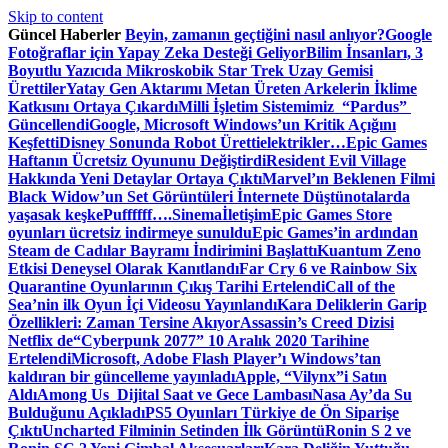
Skip to content
Güncel Haberler
Beyin, zamanın geçtiğini nasıl anlıyor?
Google
Fotoğraflar için Yapay Zeka Desteği Geliyor
Bilim İnsanları, 3
Boyutlu Yazıcıda Mikroskobik Star Trek Uzay Gemisi
Ürettiler
Yatay Gen Aktarımı Metan Üreten Arkelerin İklime
Katkısını Ortaya Çıkardı
Milli İşletim Sistemimiz “Pardus”
Güncellendi
Google, Microsoft Windows’un Kritik Açığını
Keşfetti
Disney Sonunda Robot Üretti
elektrikler…
Epic Games
Haftanın Ücretsiz Oyununu Değiştirdi
Resident Evil Village
Hakkında Yeni Detaylar Ortaya Çıktı
Marvel’ın Beklenen Filmi
Black Widow’un Set Görüntüleri İnternete Düştü
notalarda
yaşasak keşke
Puffffff….
Sinema
İletişim
Epic Games Store
oyunları ücretsiz indirmeye sunuldu
Epic Games’in ardından
Steam de Cadılar Bayramı İndirimini Başlattı
Kuantum Zeno
Etkisi Deneysel Olarak Kanıtlandı
Far Cry 6 ve Rainbow Six
Quarantine Oyunlarının Çıkış Tarihi Ertelendi
Call of the
Sea’nin ilk Oyun İçi Videosu Yayınlandı
Kara Deliklerin Garip
Özellikleri: Zaman Tersine Akıyor
Assassin’s Creed Dizisi
Netflix de
“Cyberpunk 2077” 10 Aralık 2020 Tarihine
Ertelendi
Microsoft, Adobe Flash Player’ı Windows’tan
kaldıran bir güncelleme yayınladı
Apple, “Vilynx”i Satın
Aldı
Among Us Dijital Saat ve Gece Lambası
Nasa Ay’da Su
Bulduğunu Açıkladı
PS5 Oyunları Türkiye de Ön Siparişe
Çıktı
Uncharted Filminin Setinden İlk Görüntü
Ronin S 2 ve