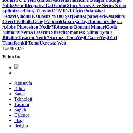
Ronin SC 2 Yeni Gimbal Aksesuarları
Kara Deliğin Yuttuğu
Yıldız
Yeni Kleopatra Gal Gadot
Xbox Series X ve Series S için
optimize edilmiş 31 oyun
COVID-19 İçin Potansiyel
Tedavi
Xiaomi Kablosuz %100 Şarj
Güneş panelleri
Assassin’s
Creed Valhalla
Google’a mırıldanan şarkıyı bulma özelliği…
Adobe Photoshop Nedir?
Rönesans Dönemi Mimari
Gotik
Mimari
siNemA
Tasarım Süreci
Romanesk Mimari
Şifalı
Bitkiler
Tasarım Nedir?
Kırmızı Tema
Yeşil Galeri
Yeşil Gri
Tema
Renkli Tema
Ücretsiz Web
10/08/2026
Paintcity
Anasayfa
Bilim
Sanat
Teknoloji
Tasarım
Sağlık
Eğlence
blog
İletişim