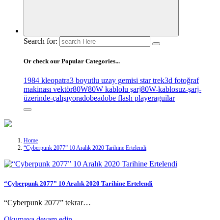
Search for:
Or check our Popular Categories...
1984 kleopatra
3 boyutlu uzay gemisi star trek
3d fotoğraf
makinası vektör
80W
80W kablolu şarj
80W-kablosuz-şarj-
üzerinde-çalışıyor
adobe
adobe flash player
aguilar
Home
“Cyberpunk 2077” 10 Aralık 2020 Tarihine Ertelendi
“Cyberpunk 2077” 10 Aralık 2020 Tarihine Ertelendi
“Cyberpunk 2077” tekrar…
Okumaya devam edin