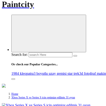
Paintcity
Search for:
Or check our Popular Categories...
1984 kleopatra
3 boyutlu uzay gemisi star trek
3d fotoğraf makin
Home
Xbox Series X ve Series S için optimize edilmiş 31 oyun