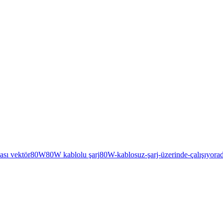
ası vektör
80W
80W kablolu şarj
80W-kablosuz-şarj-üzerinde-çalışıyor
a