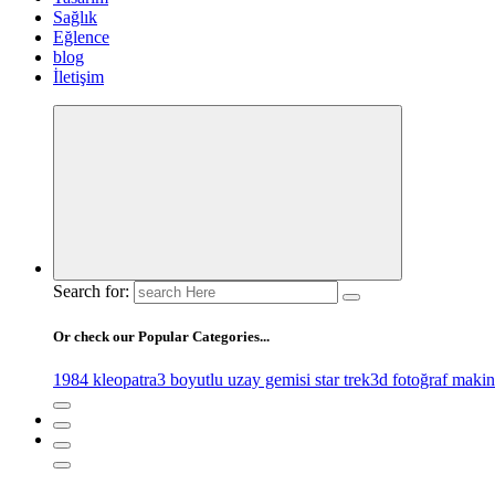
Sağlık
Eğlence
blog
İletişim
Search for:
Or check our Popular Categories...
1984 kleopatra
3 boyutlu uzay gemisi star trek
3d fotoğraf makin