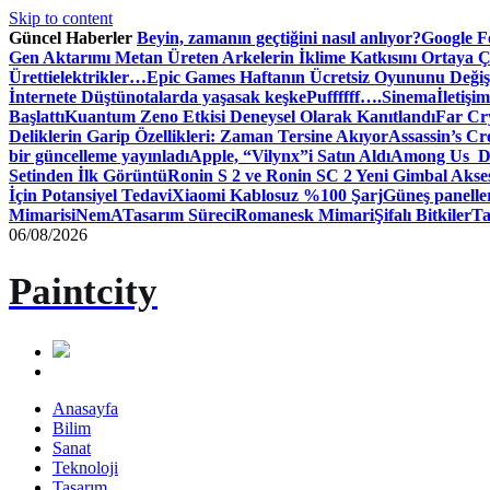
Skip to content
Güncel Haberler
Beyin, zamanın geçtiğini nasıl anlıyor?
Google Fo
Gen Aktarımı Metan Üreten Arkelerin İklime Katkısını Ortaya Ç
Üretti
elektrikler…
Epic Games Haftanın Ücretsiz Oyununu Değişt
İnternete Düştü
notalarda yaşasak keşke
Puffffff….
Sinema
İletişim
Başlattı
Kuantum Zeno Etkisi Deneysel Olarak Kanıtlandı
Far Cry
Deliklerin Garip Özellikleri: Zaman Tersine Akıyor
Assassin’s Cre
bir güncelleme yayınladı
Apple, “Vilynx”i Satın Aldı
Among Us Dij
Setinden İlk Görüntü
Ronin S 2 ve Ronin SC 2 Yeni Gimbal Akse
İçin Potansiyel Tedavi
Xiaomi Kablosuz %100 Şarj
Güneş panelle
Mimari
siNemA
Tasarım Süreci
Romanesk Mimari
Şifalı Bitkiler
Ta
06/08/2026
Paintcity
Anasayfa
Bilim
Sanat
Teknoloji
Tasarım