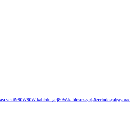
ası vektör
80W
80W kablolu şarj
80W-kablosuz-şarj-üzerinde-çalışıyor
a