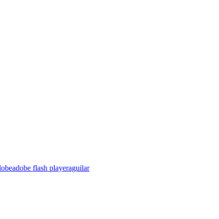
dobe
adobe flash player
aguilar