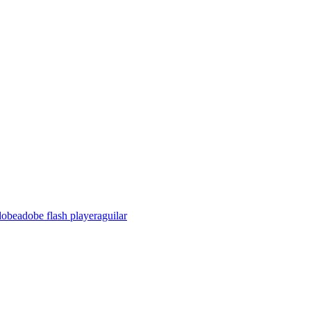
dobe
adobe flash player
aguilar