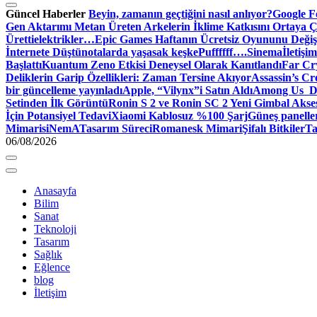
Güncel Haberler
Beyin, zamanın geçtiğini nasıl anlıyor?
Google Fo
Gen Aktarımı Metan Üreten Arkelerin İklime Katkısını Ortaya Ç
Üretti
elektrikler…
Epic Games Haftanın Ücretsiz Oyununu Değişt
İnternete Düştü
notalarda yaşasak keşke
Puffffff….
Sinema
İletişim
Başlattı
Kuantum Zeno Etkisi Deneysel Olarak Kanıtlandı
Far Cry
Deliklerin Garip Özellikleri: Zaman Tersine Akıyor
Assassin’s Cre
bir güncelleme yayınladı
Apple, “Vilynx”i Satın Aldı
Among Us Dij
Setinden İlk Görüntü
Ronin S 2 ve Ronin SC 2 Yeni Gimbal Akse
İçin Potansiyel Tedavi
Xiaomi Kablosuz %100 Şarj
Güneş panelle
Mimari
siNemA
Tasarım Süreci
Romanesk Mimari
Şifalı Bitkiler
Ta
06/08/2026
Anasayfa
Bilim
Sanat
Teknoloji
Tasarım
Sağlık
Eğlence
blog
İletişim