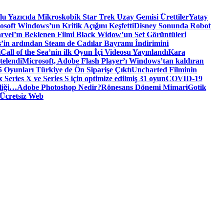
tlu Yazıcıda Mikroskobik Star Trek Uzay Gemisi Ürettiler
Yatay
osoft Windows’un Kritik Açığını Keşfetti
Disney Sonunda Robot
rvel’ın Beklenen Filmi Black Widow’un Set Görüntüleri
’in ardından Steam de Cadılar Bayramı İndirimini
i
Call of the Sea’nin ilk Oyun İçi Videosu Yayınlandı
Kara
telendi
Microsoft, Adobe Flash Player’ı Windows’tan kaldıran
 Oyunları Türkiye de Ön Siparişe Çıktı
Uncharted Filminin
 Series X ve Series S için optimize edilmiş 31 oyun
COVID-19
liği…
Adobe Photoshop Nedir?
Rönesans Dönemi Mimari
Gotik
Ücretsiz Web