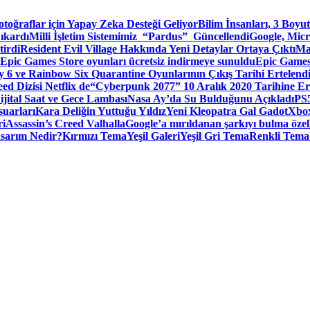
toğraflar için Yapay Zeka Desteği Geliyor
Bilim İnsanları, 3 Boyu
ıkardı
Milli İşletim Sistemimiz “Pardus” Güncellendi
Google, Micr
irdi
Resident Evil Village Hakkında Yeni Detaylar Ortaya Çıktı
Ma
Epic Games Store oyunları ücretsiz indirmeye sunuldu
Epic Games
 6 ve Rainbow Six Quarantine Oyunlarının Çıkış Tarihi Ertelend
ed Dizisi Netflix de
“Cyberpunk 2077” 10 Aralık 2020 Tarihine Er
ital Saat ve Gece Lambası
Nasa Ay’da Su Bulduğunu Açıkladı
PS5
suarları
Kara Deliğin Yuttuğu Yıldız
Yeni Kleopatra Gal Gadot
Xbox
ri
Assassin’s Creed Valhalla
Google’a mırıldanan şarkıyı bulma özel
sarım Nedir?
Kırmızı Tema
Yeşil Galeri
Yeşil Gri Tema
Renkli Tema