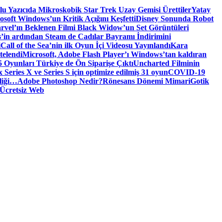
tlu Yazıcıda Mikroskobik Star Trek Uzay Gemisi Ürettiler
Yatay
osoft Windows’un Kritik Açığını Keşfetti
Disney Sonunda Robot
rvel’ın Beklenen Filmi Black Widow’un Set Görüntüleri
’in ardından Steam de Cadılar Bayramı İndirimini
i
Call of the Sea’nin ilk Oyun İçi Videosu Yayınlandı
Kara
telendi
Microsoft, Adobe Flash Player’ı Windows’tan kaldıran
 Oyunları Türkiye de Ön Siparişe Çıktı
Uncharted Filminin
 Series X ve Series S için optimize edilmiş 31 oyun
COVID-19
liği…
Adobe Photoshop Nedir?
Rönesans Dönemi Mimari
Gotik
Ücretsiz Web