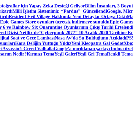
toğraflar için Yapay Zeka Desteği Geliyor
Bilim İnsanları, 3 Boyu
ıkardı
Milli İşletim Sistemimiz “Pardus” Güncellendi
Google, Micr
irdi
Resident Evil Village Hakkında Yeni Detaylar Ortaya Çıktı
Ma
Epic Games Store oyunları ücretsiz indirmeye sunuldu
Epic Games
 6 ve Rainbow Six Quarantine Oyunlarının Çıkış Tarihi Ertelend
ed Dizisi Netflix de
“Cyberpunk 2077” 10 Aralık 2020 Tarihine Er
ital Saat ve Gece Lambası
Nasa Ay’da Su Bulduğunu Açıkladı
PS5
suarları
Kara Deliğin Yuttuğu Yıldız
Yeni Kleopatra Gal Gadot
Xbox
ri
Assassin’s Creed Valhalla
Google’a mırıldanan şarkıyı bulma özel
sarım Nedir?
Kırmızı Tema
Yeşil Galeri
Yeşil Gri Tema
Renkli Tema