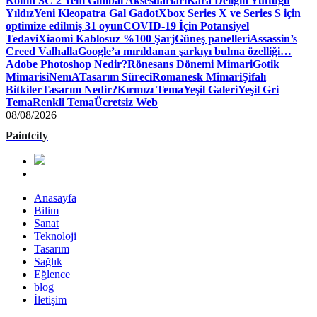
Ronin SC 2 Yeni Gimbal Aksesuarları
Kara Deliğin Yuttuğu
Yıldız
Yeni Kleopatra Gal Gadot
Xbox Series X ve Series S için
optimize edilmiş 31 oyun
COVID-19 İçin Potansiyel
Tedavi
Xiaomi Kablosuz %100 Şarj
Güneş panelleri
Assassin’s
Creed Valhalla
Google’a mırıldanan şarkıyı bulma özelliği…
Adobe Photoshop Nedir?
Rönesans Dönemi Mimari
Gotik
Mimari
siNemA
Tasarım Süreci
Romanesk Mimari
Şifalı
Bitkiler
Tasarım Nedir?
Kırmızı Tema
Yeşil Galeri
Yeşil Gri
Tema
Renkli Tema
Ücretsiz Web
08/08/2026
Paintcity
Anasayfa
Bilim
Sanat
Teknoloji
Tasarım
Sağlık
Eğlence
blog
İletişim