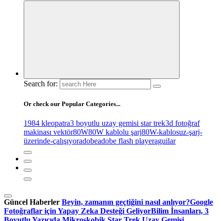
Search for:
Or check our Popular Categories...
1984 kleopatra
3 boyutlu uzay gemisi star trek
3d fotoğraf
makinası vektör
80W
80W kablolu şarj
80W-kablosuz-şarj-
üzerinde-çalışıyor
adobe
adobe flash player
aguilar
Güncel Haberler
Beyin, zamanın geçtiğini nasıl anlıyor?
Google
Fotoğraflar için Yapay Zeka Desteği Geliyor
Bilim İnsanları, 3
Boyutlu Yazıcıda Mikroskobik Star Trek Uzay Gemisi