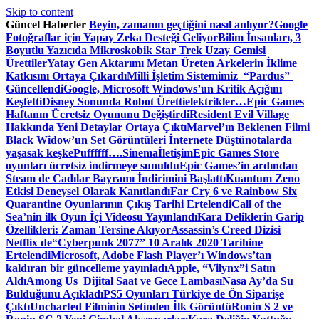
Skip to content
Güncel Haberler
Beyin, zamanın geçtiğini nasıl anlıyor?
Google
Fotoğraflar için Yapay Zeka Desteği Geliyor
Bilim İnsanları, 3
Boyutlu Yazıcıda Mikroskobik Star Trek Uzay Gemisi
Ürettiler
Yatay Gen Aktarımı Metan Üreten Arkelerin İklime
Katkısını Ortaya Çıkardı
Milli İşletim Sistemimiz “Pardus”
Güncellendi
Google, Microsoft Windows’un Kritik Açığını
Keşfetti
Disney Sonunda Robot Üretti
elektrikler…
Epic Games
Haftanın Ücretsiz Oyununu Değiştirdi
Resident Evil Village
Hakkında Yeni Detaylar Ortaya Çıktı
Marvel’ın Beklenen Filmi
Black Widow’un Set Görüntüleri İnternete Düştü
notalarda
yaşasak keşke
Puffffff….
Sinema
İletişim
Epic Games Store
oyunları ücretsiz indirmeye sunuldu
Epic Games’in ardından
Steam de Cadılar Bayramı İndirimini Başlattı
Kuantum Zeno
Etkisi Deneysel Olarak Kanıtlandı
Far Cry 6 ve Rainbow Six
Quarantine Oyunlarının Çıkış Tarihi Ertelendi
Call of the
Sea’nin ilk Oyun İçi Videosu Yayınlandı
Kara Deliklerin Garip
Özellikleri: Zaman Tersine Akıyor
Assassin’s Creed Dizisi
Netflix de
“Cyberpunk 2077” 10 Aralık 2020 Tarihine
Ertelendi
Microsoft, Adobe Flash Player’ı Windows’tan
kaldıran bir güncelleme yayınladı
Apple, “Vilynx”i Satın
Aldı
Among Us Dijital Saat ve Gece Lambası
Nasa Ay’da Su
Bulduğunu Açıkladı
PS5 Oyunları Türkiye de Ön Siparişe
Çıktı
Uncharted Filminin Setinden İlk Görüntü
Ronin S 2 ve