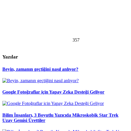
357
Yazılar
Beyin, zamanın geçtiğini nasıl anlıyor?
Google Fotoğraflar için Yapay Zeka Desteği Geliyor
Bilim İnsanları, 3 Boyutlu Yazıcıda Mikroskobik Star Trek
Uzay Gemisi Ürettiler