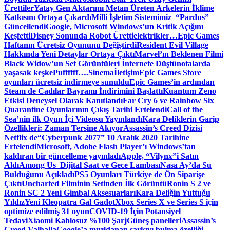
Ürettiler
Yatay Gen Aktarımı Metan Üreten Arkelerin İklime
Katkısını Ortaya Çıkardı
Milli İşletim Sistemimiz “Pardus”
Güncellendi
Google, Microsoft Windows’un Kritik Açığını
Keşfetti
Disney Sonunda Robot Üretti
elektrikler…
Epic Games
Haftanın Ücretsiz Oyununu Değiştirdi
Resident Evil Village
Hakkında Yeni Detaylar Ortaya Çıktı
Marvel’ın Beklenen Filmi
Black Widow’un Set Görüntüleri İnternete Düştü
notalarda
yaşasak keşke
Puffffff….
Sinema
İletişim
Epic Games Store
oyunları ücretsiz indirmeye sunuldu
Epic Games’in ardından
Steam de Cadılar Bayramı İndirimini Başlattı
Kuantum Zeno
Etkisi Deneysel Olarak Kanıtlandı
Far Cry 6 ve Rainbow Six
Quarantine Oyunlarının Çıkış Tarihi Ertelendi
Call of the
Sea’nin ilk Oyun İçi Videosu Yayınlandı
Kara Deliklerin Garip
Özellikleri: Zaman Tersine Akıyor
Assassin’s Creed Dizisi
Netflix de
“Cyberpunk 2077” 10 Aralık 2020 Tarihine
Ertelendi
Microsoft, Adobe Flash Player’ı Windows’tan
kaldıran bir güncelleme yayınladı
Apple, “Vilynx”i Satın
Aldı
Among Us Dijital Saat ve Gece Lambası
Nasa Ay’da Su
Bulduğunu Açıkladı
PS5 Oyunları Türkiye de Ön Siparişe
Çıktı
Uncharted Filminin Setinden İlk Görüntü
Ronin S 2 ve
Ronin SC 2 Yeni Gimbal Aksesuarları
Kara Deliğin Yuttuğu
Yıldız
Yeni Kleopatra Gal Gadot
Xbox Series X ve Series S için
optimize edilmiş 31 oyun
COVID-19 İçin Potansiyel
Tedavi
Xiaomi Kablosuz %100 Şarj
Güneş panelleri
Assassin’s
Creed Valhalla
Google’a mırıldanan şarkıyı bulma özelliği…