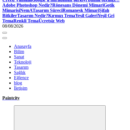
Adobe Photoshop Nedir?
Rönesans Dönemi Mimari
Gotik
Mimari
siNemA
Tasarım Süreci
Romanesk Mimari
Şifalı
Bitkiler
Tasarım Nedir?
Kırmızı Tema
Yeşil Galeri
Yeşil Gri
Tema
Renkli Tema
Ücretsiz Web
08/08/2026
Anasayfa
Bilim
Sanat
Teknoloji
Tasarım
Sağlık
Eğlence
blog
İletişim
Paintcity