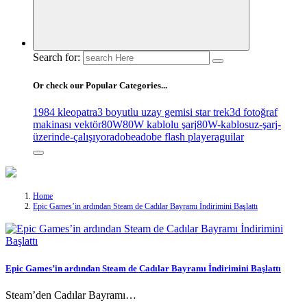
Search for:
Or check our Popular Categories...
1984 kleopatra
3 boyutlu uzay gemisi star trek
3d fotoğraf
makinası vektör
80W
80W kablolu şarj
80W-kablosuz-şarj-
üzerinde-çalışıyor
adobe
adobe flash player
aguilar
Home
Epic Games’in ardından Steam de Cadılar Bayramı İndirimini Başlattı
Epic Games’in ardından Steam de Cadılar Bayramı İndirimini Başlattı
Steam’den Cadılar Bayramı…