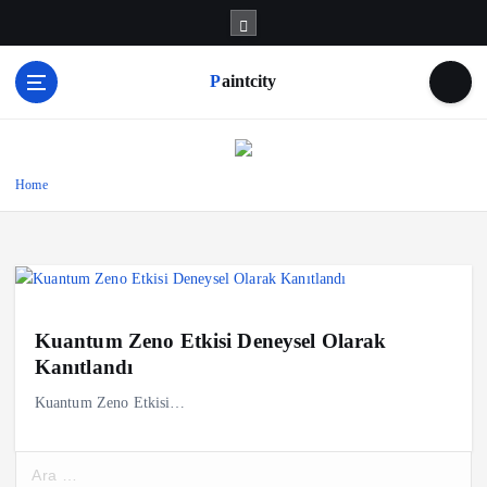
S
k
i
Paintcity
p
t
o
c
o
Home
n
t
e
n
t
Kuantum Zeno Etkisi Deneysel Olarak
Kanıtlandı
Kuantum Zeno Etkisi…
A