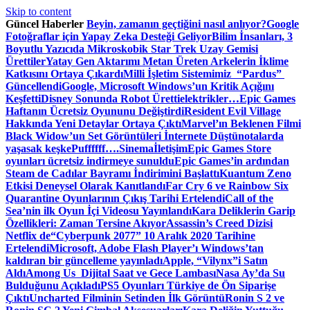
Skip to content
Güncel Haberler
Beyin, zamanın geçtiğini nasıl anlıyor?
Google
Fotoğraflar için Yapay Zeka Desteği Geliyor
Bilim İnsanları, 3
Boyutlu Yazıcıda Mikroskobik Star Trek Uzay Gemisi
Ürettiler
Yatay Gen Aktarımı Metan Üreten Arkelerin İklime
Katkısını Ortaya Çıkardı
Milli İşletim Sistemimiz “Pardus”
Güncellendi
Google, Microsoft Windows’un Kritik Açığını
Keşfetti
Disney Sonunda Robot Üretti
elektrikler…
Epic Games
Haftanın Ücretsiz Oyununu Değiştirdi
Resident Evil Village
Hakkında Yeni Detaylar Ortaya Çıktı
Marvel’ın Beklenen Filmi
Black Widow’un Set Görüntüleri İnternete Düştü
notalarda
yaşasak keşke
Puffffff….
Sinema
İletişim
Epic Games Store
oyunları ücretsiz indirmeye sunuldu
Epic Games’in ardından
Steam de Cadılar Bayramı İndirimini Başlattı
Kuantum Zeno
Etkisi Deneysel Olarak Kanıtlandı
Far Cry 6 ve Rainbow Six
Quarantine Oyunlarının Çıkış Tarihi Ertelendi
Call of the
Sea’nin ilk Oyun İçi Videosu Yayınlandı
Kara Deliklerin Garip
Özellikleri: Zaman Tersine Akıyor
Assassin’s Creed Dizisi
Netflix de
“Cyberpunk 2077” 10 Aralık 2020 Tarihine
Ertelendi
Microsoft, Adobe Flash Player’ı Windows’tan
kaldıran bir güncelleme yayınladı
Apple, “Vilynx”i Satın
Aldı
Among Us Dijital Saat ve Gece Lambası
Nasa Ay’da Su
Bulduğunu Açıkladı
PS5 Oyunları Türkiye de Ön Siparişe
Çıktı
Uncharted Filminin Setinden İlk Görüntü
Ronin S 2 ve