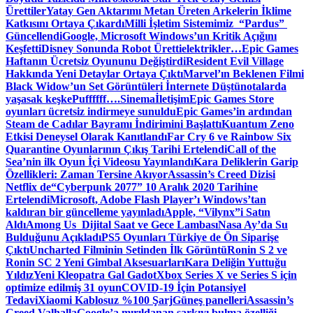
Ürettiler
Yatay Gen Aktarımı Metan Üreten Arkelerin İklime
Katkısını Ortaya Çıkardı
Milli İşletim Sistemimiz “Pardus”
Güncellendi
Google, Microsoft Windows’un Kritik Açığını
Keşfetti
Disney Sonunda Robot Üretti
elektrikler…
Epic Games
Haftanın Ücretsiz Oyununu Değiştirdi
Resident Evil Village
Hakkında Yeni Detaylar Ortaya Çıktı
Marvel’ın Beklenen Filmi
Black Widow’un Set Görüntüleri İnternete Düştü
notalarda
yaşasak keşke
Puffffff….
Sinema
İletişim
Epic Games Store
oyunları ücretsiz indirmeye sunuldu
Epic Games’in ardından
Steam de Cadılar Bayramı İndirimini Başlattı
Kuantum Zeno
Etkisi Deneysel Olarak Kanıtlandı
Far Cry 6 ve Rainbow Six
Quarantine Oyunlarının Çıkış Tarihi Ertelendi
Call of the
Sea’nin ilk Oyun İçi Videosu Yayınlandı
Kara Deliklerin Garip
Özellikleri: Zaman Tersine Akıyor
Assassin’s Creed Dizisi
Netflix de
“Cyberpunk 2077” 10 Aralık 2020 Tarihine
Ertelendi
Microsoft, Adobe Flash Player’ı Windows’tan
kaldıran bir güncelleme yayınladı
Apple, “Vilynx”i Satın
Aldı
Among Us Dijital Saat ve Gece Lambası
Nasa Ay’da Su
Bulduğunu Açıkladı
PS5 Oyunları Türkiye de Ön Siparişe
Çıktı
Uncharted Filminin Setinden İlk Görüntü
Ronin S 2 ve
Ronin SC 2 Yeni Gimbal Aksesuarları
Kara Deliğin Yuttuğu
Yıldız
Yeni Kleopatra Gal Gadot
Xbox Series X ve Series S için
optimize edilmiş 31 oyun
COVID-19 İçin Potansiyel
Tedavi
Xiaomi Kablosuz %100 Şarj
Güneş panelleri
Assassin’s
Creed Valhalla
Google’a mırıldanan şarkıyı bulma özelliği…