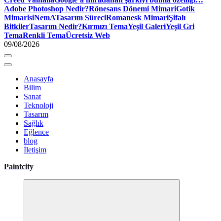
Adobe Photoshop Nedir?
Rönesans Dönemi Mimari
Gotik
Mimari
siNemA
Tasarım Süreci
Romanesk Mimari
Şifalı
Bitkiler
Tasarım Nedir?
Kırmızı Tema
Yeşil Galeri
Yeşil Gri
Tema
Renkli Tema
Ücretsiz Web
09/08/2026
Anasayfa
Bilim
Sanat
Teknoloji
Tasarım
Sağlık
Eğlence
blog
İletişim
Paintcity