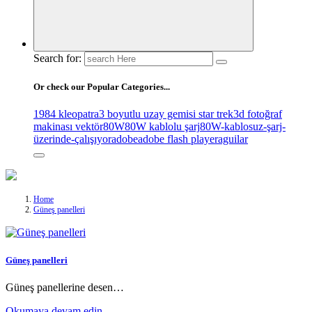
Search for:
Or check our Popular Categories...
1984 kleopatra
3 boyutlu uzay gemisi star trek
3d fotoğraf
makinası vektör
80W
80W kablolu şarj
80W-kablosuz-şarj-
üzerinde-çalışıyor
adobe
adobe flash player
aguilar
Home
Güneş panelleri
Güneş panelleri
Güneş panellerine desen…
Okumaya devam edin