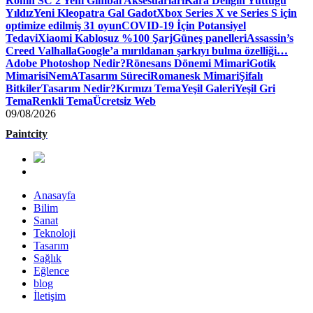
Ronin SC 2 Yeni Gimbal Aksesuarları
Kara Deliğin Yuttuğu
Yıldız
Yeni Kleopatra Gal Gadot
Xbox Series X ve Series S için
optimize edilmiş 31 oyun
COVID-19 İçin Potansiyel
Tedavi
Xiaomi Kablosuz %100 Şarj
Güneş panelleri
Assassin’s
Creed Valhalla
Google’a mırıldanan şarkıyı bulma özelliği…
Adobe Photoshop Nedir?
Rönesans Dönemi Mimari
Gotik
Mimari
siNemA
Tasarım Süreci
Romanesk Mimari
Şifalı
Bitkiler
Tasarım Nedir?
Kırmızı Tema
Yeşil Galeri
Yeşil Gri
Tema
Renkli Tema
Ücretsiz Web
09/08/2026
Paintcity
Anasayfa
Bilim
Sanat
Teknoloji
Tasarım
Sağlık
Eğlence
blog
İletişim