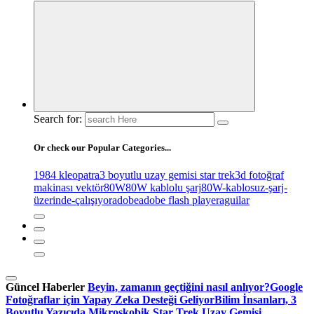
Search for:
Or check our Popular Categories...
1984 kleopatra
3 boyutlu uzay gemisi star trek
3d fotoğraf
makinası vektör
80W
80W kablolu şarj
80W-kablosuz-şarj-
üzerinde-çalışıyor
adobe
adobe flash player
aguilar
Güncel Haberler
Beyin, zamanın geçtiğini nasıl anlıyor?
Google
Fotoğraflar için Yapay Zeka Desteği Geliyor
Bilim İnsanları, 3
Boyutlu Yazıcıda Mikroskobik Star Trek Uzay Gemisi