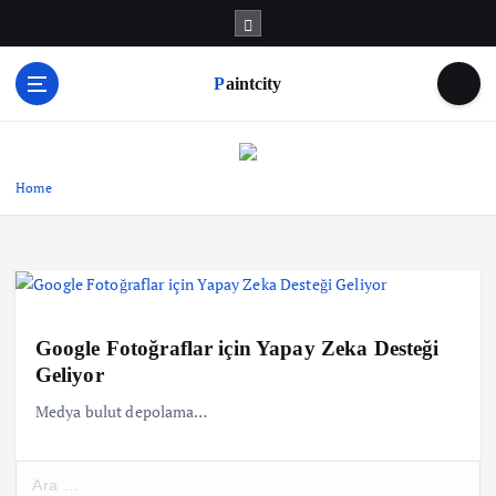
S
k
i
Paintcity
p
t
o
c
o
Home
n
t
e
n
t
Google Fotoğraflar için Yapay Zeka Desteği
Geliyor
Medya bulut depolama…
A