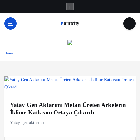
S
k
i
Paintcity
p
t
o
c
o
Home
n
t
e
n
t
Yatay Gen Aktarımı Metan Üreten Arkelerin
İklime Katkısını Ortaya Çıkardı
Yatay gen aktarımı…
A