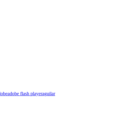
dobe
adobe flash player
aguilar