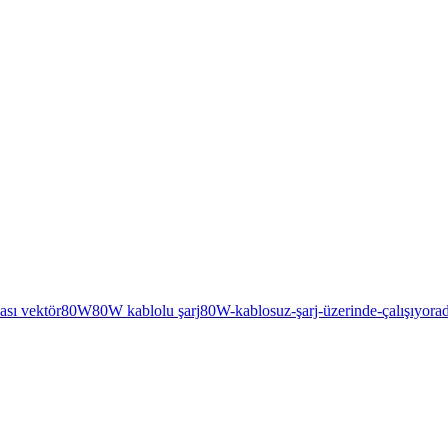
ası vektör
80W
80W kablolu şarj
80W-kablosuz-şarj-üzerinde-çalışıyor
a