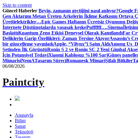
Skip to content
Güncel Haberler
Beyin, zamanın geçtiğini nasıl anlıyor?
Google Fo
Gen Aktarımı Metan Üreten Arkelerin İklime Katkısını Ortaya Ç
Üretti
elektrikler…
Epic Games Haftanın Ücretsiz Oyununu Değişt
İnternete Düştü
notalarda yaşasak keşke
Puffffff….
Sinema
İletişim
Başlattı
Kuantum Zeno Etkisi Deneysel Olarak Kanıtlandı
Far Cry
Deliklerin Garip Özellikleri: Zaman Tersine Akıyor
Assassin’s Cre
bir güncelleme yayınladı
Apple, “Vilynx”i Satın Aldı
Among Us Dij
Setinden İlk Görüntü
Ronin S 2 ve Ronin SC 2 Yeni Gimbal Akse
İçin Potansiyel Tedavi
Xiaomi Kablosuz %100 Şarj
Güneş panelle
Mimari
siNemA
Tasarım Süreci
Romanesk Mimari
Şifalı Bitkiler
Ta
06/08/2026
Paintcity
Anasayfa
Bilim
Sanat
Teknoloji
Tasarım