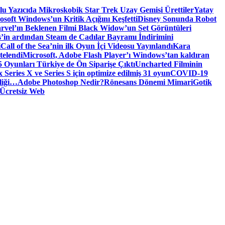
tlu Yazıcıda Mikroskobik Star Trek Uzay Gemisi Ürettiler
Yatay
osoft Windows’un Kritik Açığını Keşfetti
Disney Sonunda Robot
rvel’ın Beklenen Filmi Black Widow’un Set Görüntüleri
’in ardından Steam de Cadılar Bayramı İndirimini
i
Call of the Sea’nin ilk Oyun İçi Videosu Yayınlandı
Kara
telendi
Microsoft, Adobe Flash Player’ı Windows’tan kaldıran
 Oyunları Türkiye de Ön Siparişe Çıktı
Uncharted Filminin
 Series X ve Series S için optimize edilmiş 31 oyun
COVID-19
liği…
Adobe Photoshop Nedir?
Rönesans Dönemi Mimari
Gotik
Ücretsiz Web