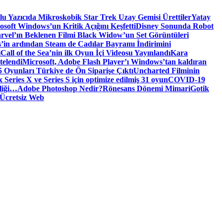
tlu Yazıcıda Mikroskobik Star Trek Uzay Gemisi Ürettiler
Yatay
osoft Windows’un Kritik Açığını Keşfetti
Disney Sonunda Robot
rvel’ın Beklenen Filmi Black Widow’un Set Görüntüleri
’in ardından Steam de Cadılar Bayramı İndirimini
i
Call of the Sea’nin ilk Oyun İçi Videosu Yayınlandı
Kara
telendi
Microsoft, Adobe Flash Player’ı Windows’tan kaldıran
 Oyunları Türkiye de Ön Siparişe Çıktı
Uncharted Filminin
 Series X ve Series S için optimize edilmiş 31 oyun
COVID-19
liği…
Adobe Photoshop Nedir?
Rönesans Dönemi Mimari
Gotik
Ücretsiz Web