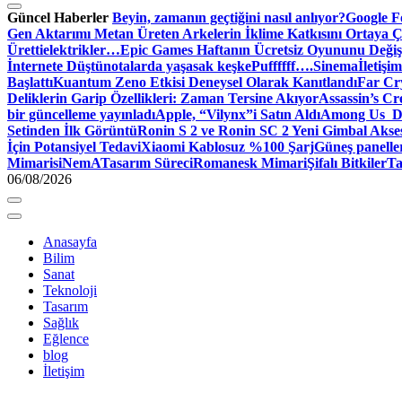
Güncel Haberler
Beyin, zamanın geçtiğini nasıl anlıyor?
Google Fo
Gen Aktarımı Metan Üreten Arkelerin İklime Katkısını Ortaya Ç
Üretti
elektrikler…
Epic Games Haftanın Ücretsiz Oyununu Değişt
İnternete Düştü
notalarda yaşasak keşke
Puffffff….
Sinema
İletişim
Başlattı
Kuantum Zeno Etkisi Deneysel Olarak Kanıtlandı
Far Cry
Deliklerin Garip Özellikleri: Zaman Tersine Akıyor
Assassin’s Cre
bir güncelleme yayınladı
Apple, “Vilynx”i Satın Aldı
Among Us Dij
Setinden İlk Görüntü
Ronin S 2 ve Ronin SC 2 Yeni Gimbal Akse
İçin Potansiyel Tedavi
Xiaomi Kablosuz %100 Şarj
Güneş panelle
Mimari
siNemA
Tasarım Süreci
Romanesk Mimari
Şifalı Bitkiler
Ta
06/08/2026
Anasayfa
Bilim
Sanat
Teknoloji
Tasarım
Sağlık
Eğlence
blog
İletişim