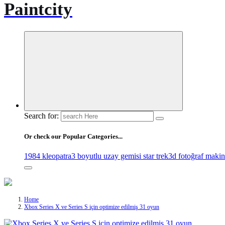
Paintcity
Search for:
Or check our Popular Categories...
1984 kleopatra
3 boyutlu uzay gemisi star trek
3d fotoğraf makin
Home
Xbox Series X ve Series S için optimize edilmiş 31 oyun