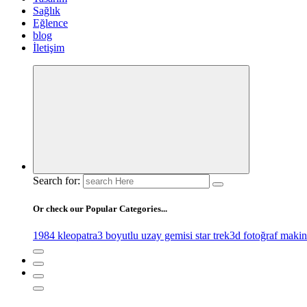
Sağlık
Eğlence
blog
İletişim
Search for:
Or check our Popular Categories...
1984 kleopatra
3 boyutlu uzay gemisi star trek
3d fotoğraf makin