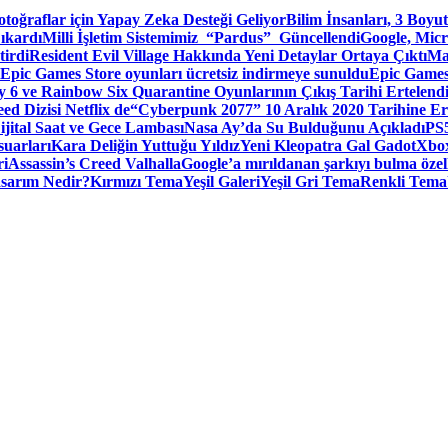
toğraflar için Yapay Zeka Desteği Geliyor
Bilim İnsanları, 3 Boyu
ıkardı
Milli İşletim Sistemimiz “Pardus” Güncellendi
Google, Micr
irdi
Resident Evil Village Hakkında Yeni Detaylar Ortaya Çıktı
Ma
Epic Games Store oyunları ücretsiz indirmeye sunuldu
Epic Games
 6 ve Rainbow Six Quarantine Oyunlarının Çıkış Tarihi Ertelend
ed Dizisi Netflix de
“Cyberpunk 2077” 10 Aralık 2020 Tarihine Er
ital Saat ve Gece Lambası
Nasa Ay’da Su Bulduğunu Açıkladı
PS5
suarları
Kara Deliğin Yuttuğu Yıldız
Yeni Kleopatra Gal Gadot
Xbox
ri
Assassin’s Creed Valhalla
Google’a mırıldanan şarkıyı bulma özel
sarım Nedir?
Kırmızı Tema
Yeşil Galeri
Yeşil Gri Tema
Renkli Tema