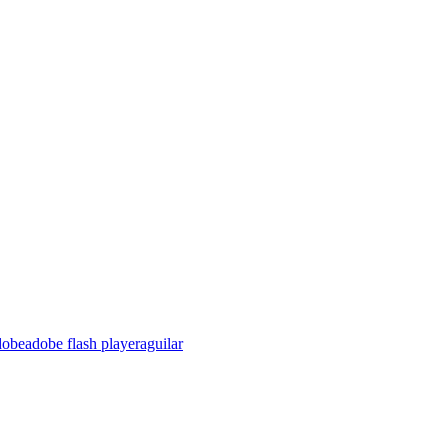
dobe
adobe flash player
aguilar