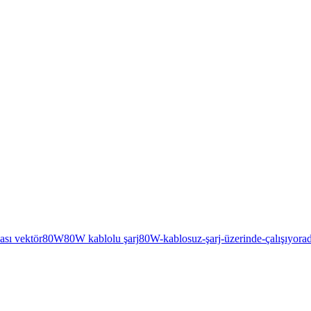
ası vektör
80W
80W kablolu şarj
80W-kablosuz-şarj-üzerinde-çalışıyor
a