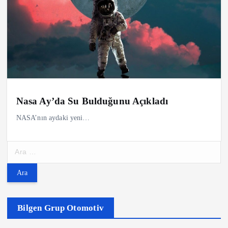
Nasa Ay’da Su Bulduğunu Açıkladı
NASA’nın aydaki yeni…
A
r
a
m
a
:
Bilgen Grup Otomotiv