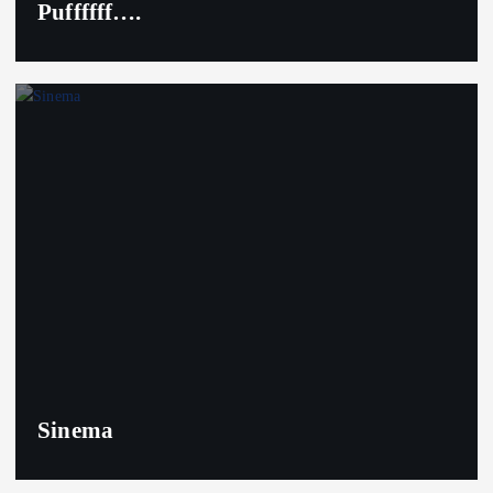
Puffffff….
Sinema