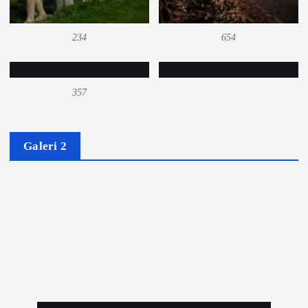
234
654
357
Galeri 2