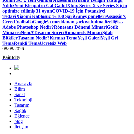
Ronin SC 2 Yeni Gimbal Aksesuarları
Kara Deliğin Yuttuğu
Yıldız
Yeni Kleopatra Gal Gadot
Xbox Series X ve Series S için
optimize edilmiş 31 oyun
COVID-19 İçin Potansiyel
Tedavi
Xiaomi Kablosuz %100 Şarj
Güneş panelleri
Assassin’s
Creed Valhalla
Google’a mırıldanan şarkıyı bulma özelliği…
Adobe Photoshop Nedir?
Rönesans Dönemi Mimari
Gotik
Mimari
siNemA
Tasarım Süreci
Romanesk Mimari
Şifalı
Bitkiler
Tasarım Nedir?
Kırmızı Tema
Yeşil Galeri
Yeşil Gri
Tema
Renkli Tema
Ücretsiz Web
08/08/2026
Paintcity
Anasayfa
Bilim
Sanat
Teknoloji
Tasarım
Sağlık
Eğlence
blog
İletişim