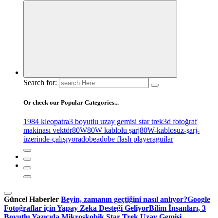
Search for:
Or check our Popular Categories...
1984 kleopatra
3 boyutlu uzay gemisi star trek
3d fotoğraf
makinası vektör
80W
80W kablolu şarj
80W-kablosuz-şarj-
üzerinde-çalışıyor
adobe
adobe flash player
aguilar
Güncel Haberler
Beyin, zamanın geçtiğini nasıl anlıyor?
Google
Fotoğraflar için Yapay Zeka Desteği Geliyor
Bilim İnsanları, 3
Boyutlu Yazıcıda Mikroskobik Star Trek Uzay Gemisi