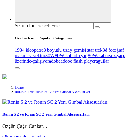
Search for:
Or check our Popular Categories...
1984 kleopatra
3 boyutlu uzay gemisi star trek
3d fotoğraf
makinası vektör
80W
80W kablolu şarj
80W-kablosuz-şarj-
üzerinde-çalışıyor
adobe
adobe flash player
aguilar
Home
Ronin S 2 ve Ronin SC 2 Yeni Gimbal Aksesuarları
Ronin S 2 ve Ronin SC 2 Yeni Gimbal Aksesuarları
Özgün Çağrı Cankat…
Okumaya devam edin