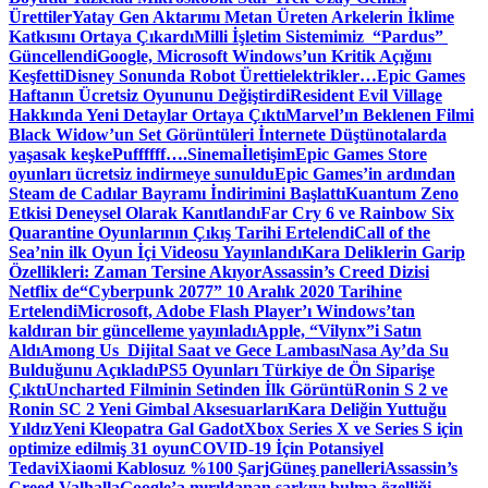
Ürettiler
Yatay Gen Aktarımı Metan Üreten Arkelerin İklime
Katkısını Ortaya Çıkardı
Milli İşletim Sistemimiz “Pardus”
Güncellendi
Google, Microsoft Windows’un Kritik Açığını
Keşfetti
Disney Sonunda Robot Üretti
elektrikler…
Epic Games
Haftanın Ücretsiz Oyununu Değiştirdi
Resident Evil Village
Hakkında Yeni Detaylar Ortaya Çıktı
Marvel’ın Beklenen Filmi
Black Widow’un Set Görüntüleri İnternete Düştü
notalarda
yaşasak keşke
Puffffff….
Sinema
İletişim
Epic Games Store
oyunları ücretsiz indirmeye sunuldu
Epic Games’in ardından
Steam de Cadılar Bayramı İndirimini Başlattı
Kuantum Zeno
Etkisi Deneysel Olarak Kanıtlandı
Far Cry 6 ve Rainbow Six
Quarantine Oyunlarının Çıkış Tarihi Ertelendi
Call of the
Sea’nin ilk Oyun İçi Videosu Yayınlandı
Kara Deliklerin Garip
Özellikleri: Zaman Tersine Akıyor
Assassin’s Creed Dizisi
Netflix de
“Cyberpunk 2077” 10 Aralık 2020 Tarihine
Ertelendi
Microsoft, Adobe Flash Player’ı Windows’tan
kaldıran bir güncelleme yayınladı
Apple, “Vilynx”i Satın
Aldı
Among Us Dijital Saat ve Gece Lambası
Nasa Ay’da Su
Bulduğunu Açıkladı
PS5 Oyunları Türkiye de Ön Siparişe
Çıktı
Uncharted Filminin Setinden İlk Görüntü
Ronin S 2 ve
Ronin SC 2 Yeni Gimbal Aksesuarları
Kara Deliğin Yuttuğu
Yıldız
Yeni Kleopatra Gal Gadot
Xbox Series X ve Series S için
optimize edilmiş 31 oyun
COVID-19 İçin Potansiyel
Tedavi
Xiaomi Kablosuz %100 Şarj
Güneş panelleri
Assassin’s
Creed Valhalla
Google’a mırıldanan şarkıyı bulma özelliği…