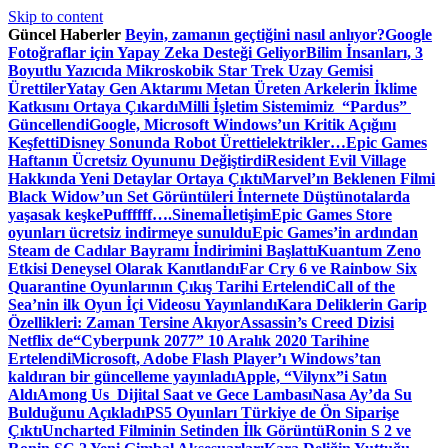
Skip to content
Güncel Haberler
Beyin, zamanın geçtiğini nasıl anlıyor?
Google
Fotoğraflar için Yapay Zeka Desteği Geliyor
Bilim İnsanları, 3
Boyutlu Yazıcıda Mikroskobik Star Trek Uzay Gemisi
Ürettiler
Yatay Gen Aktarımı Metan Üreten Arkelerin İklime
Katkısını Ortaya Çıkardı
Milli İşletim Sistemimiz “Pardus”
Güncellendi
Google, Microsoft Windows’un Kritik Açığını
Keşfetti
Disney Sonunda Robot Üretti
elektrikler…
Epic Games
Haftanın Ücretsiz Oyununu Değiştirdi
Resident Evil Village
Hakkında Yeni Detaylar Ortaya Çıktı
Marvel’ın Beklenen Filmi
Black Widow’un Set Görüntüleri İnternete Düştü
notalarda
yaşasak keşke
Puffffff….
Sinema
İletişim
Epic Games Store
oyunları ücretsiz indirmeye sunuldu
Epic Games’in ardından
Steam de Cadılar Bayramı İndirimini Başlattı
Kuantum Zeno
Etkisi Deneysel Olarak Kanıtlandı
Far Cry 6 ve Rainbow Six
Quarantine Oyunlarının Çıkış Tarihi Ertelendi
Call of the
Sea’nin ilk Oyun İçi Videosu Yayınlandı
Kara Deliklerin Garip
Özellikleri: Zaman Tersine Akıyor
Assassin’s Creed Dizisi
Netflix de
“Cyberpunk 2077” 10 Aralık 2020 Tarihine
Ertelendi
Microsoft, Adobe Flash Player’ı Windows’tan
kaldıran bir güncelleme yayınladı
Apple, “Vilynx”i Satın
Aldı
Among Us Dijital Saat ve Gece Lambası
Nasa Ay’da Su
Bulduğunu Açıkladı
PS5 Oyunları Türkiye de Ön Siparişe
Çıktı
Uncharted Filminin Setinden İlk Görüntü
Ronin S 2 ve