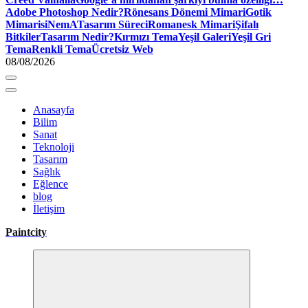
Adobe Photoshop Nedir?
Rönesans Dönemi Mimari
Gotik
Mimari
siNemA
Tasarım Süreci
Romanesk Mimari
Şifalı
Bitkiler
Tasarım Nedir?
Kırmızı Tema
Yeşil Galeri
Yeşil Gri
Tema
Renkli Tema
Ücretsiz Web
08/08/2026
Anasayfa
Bilim
Sanat
Teknoloji
Tasarım
Sağlık
Eğlence
blog
İletişim
Paintcity