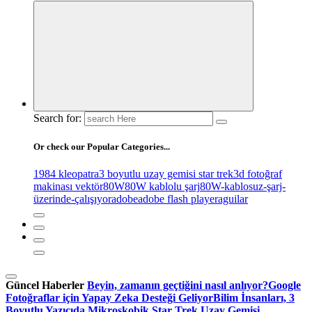
Search for:
Or check our Popular Categories...
1984 kleopatra
3 boyutlu uzay gemisi star trek
3d fotoğraf
makinası vektör
80W
80W kablolu şarj
80W-kablosuz-şarj-
üzerinde-çalışıyor
adobe
adobe flash player
aguilar
Güncel Haberler
Beyin, zamanın geçtiğini nasıl anlıyor?
Google
Fotoğraflar için Yapay Zeka Desteği Geliyor
Bilim İnsanları, 3
Boyutlu Yazıcıda Mikroskobik Star Trek Uzay Gemisi