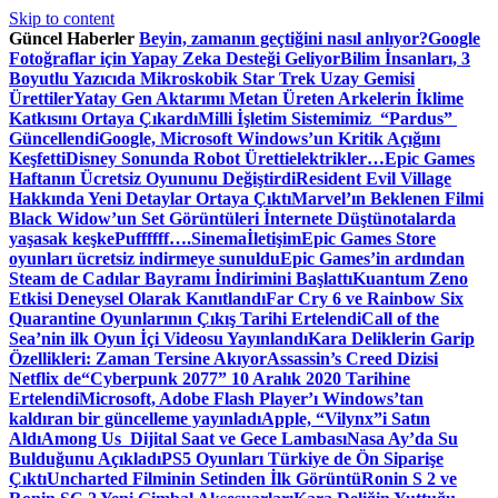
Skip to content
Güncel Haberler
Beyin, zamanın geçtiğini nasıl anlıyor?
Google
Fotoğraflar için Yapay Zeka Desteği Geliyor
Bilim İnsanları, 3
Boyutlu Yazıcıda Mikroskobik Star Trek Uzay Gemisi
Ürettiler
Yatay Gen Aktarımı Metan Üreten Arkelerin İklime
Katkısını Ortaya Çıkardı
Milli İşletim Sistemimiz “Pardus”
Güncellendi
Google, Microsoft Windows’un Kritik Açığını
Keşfetti
Disney Sonunda Robot Üretti
elektrikler…
Epic Games
Haftanın Ücretsiz Oyununu Değiştirdi
Resident Evil Village
Hakkında Yeni Detaylar Ortaya Çıktı
Marvel’ın Beklenen Filmi
Black Widow’un Set Görüntüleri İnternete Düştü
notalarda
yaşasak keşke
Puffffff….
Sinema
İletişim
Epic Games Store
oyunları ücretsiz indirmeye sunuldu
Epic Games’in ardından
Steam de Cadılar Bayramı İndirimini Başlattı
Kuantum Zeno
Etkisi Deneysel Olarak Kanıtlandı
Far Cry 6 ve Rainbow Six
Quarantine Oyunlarının Çıkış Tarihi Ertelendi
Call of the
Sea’nin ilk Oyun İçi Videosu Yayınlandı
Kara Deliklerin Garip
Özellikleri: Zaman Tersine Akıyor
Assassin’s Creed Dizisi
Netflix de
“Cyberpunk 2077” 10 Aralık 2020 Tarihine
Ertelendi
Microsoft, Adobe Flash Player’ı Windows’tan
kaldıran bir güncelleme yayınladı
Apple, “Vilynx”i Satın
Aldı
Among Us Dijital Saat ve Gece Lambası
Nasa Ay’da Su
Bulduğunu Açıkladı
PS5 Oyunları Türkiye de Ön Siparişe
Çıktı
Uncharted Filminin Setinden İlk Görüntü
Ronin S 2 ve