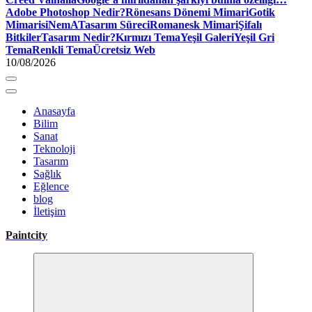
Adobe Photoshop Nedir?
Rönesans Dönemi Mimari
Gotik
Mimari
siNemA
Tasarım Süreci
Romanesk Mimari
Şifalı
Bitkiler
Tasarım Nedir?
Kırmızı Tema
Yeşil Galeri
Yeşil Gri
Tema
Renkli Tema
Ücretsiz Web
10/08/2026
Anasayfa
Bilim
Sanat
Teknoloji
Tasarım
Sağlık
Eğlence
blog
İletişim
Paintcity