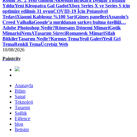
Ronin SC 2 Yeni Gimbal Aksesuarları
Kara Deliğin Yuttuğu
Yıldız
Yeni Kleopatra Gal Gadot
Xbox Series X ve Series S için
optimize edilmiş 31 oyun
COVID-19 İçin Potansiyel
Tedavi
Xiaomi Kablosuz %100 Şarj
Güneş panelleri
Assassin’s
Creed Valhalla
Google’a mırıldanan şarkıyı bulma özelliği…
Adobe Photoshop Nedir?
Rönesans Dönemi Mimari
Gotik
Mimari
siNemA
Tasarım Süreci
Romanesk Mimari
Şifalı
Bitkiler
Tasarım Nedir?
Kırmızı Tema
Yeşil Galeri
Yeşil Gri
Tema
Renkli Tema
Ücretsiz Web
10/08/2026
Paintcity
Anasayfa
Bilim
Sanat
Teknoloji
Tasarım
Sağlık
Eğlence
blog
İletişim