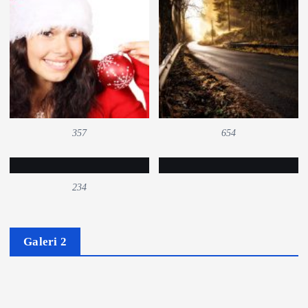
357
654
234
Galeri 2