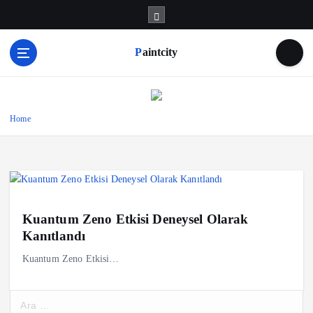
S
k
i
Paintcity
p
t
o
c
o
Home
n
t
e
n
t
Kuantum Zeno Etkisi Deneysel Olarak
Kanıtlandı
Kuantum Zeno Etkisi…
A