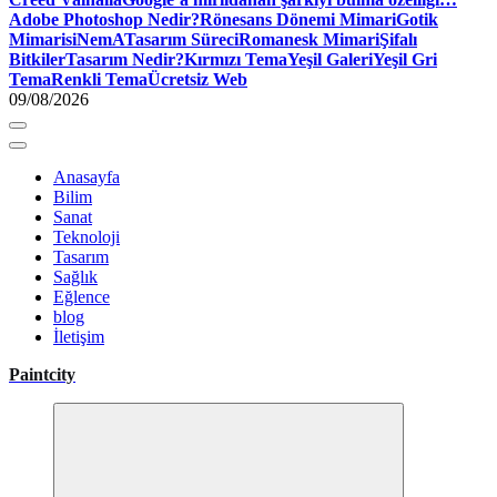
Adobe Photoshop Nedir?
Rönesans Dönemi Mimari
Gotik
Mimari
siNemA
Tasarım Süreci
Romanesk Mimari
Şifalı
Bitkiler
Tasarım Nedir?
Kırmızı Tema
Yeşil Galeri
Yeşil Gri
Tema
Renkli Tema
Ücretsiz Web
09/08/2026
Anasayfa
Bilim
Sanat
Teknoloji
Tasarım
Sağlık
Eğlence
blog
İletişim
Paintcity