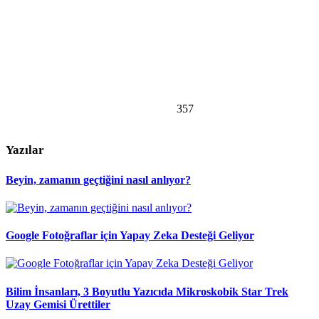
357
Yazılar
Beyin, zamanın geçtiğini nasıl anlıyor?
Google Fotoğraflar için Yapay Zeka Desteği Geliyor
Bilim İnsanları, 3 Boyutlu Yazıcıda Mikroskobik Star Trek
Uzay Gemisi Ürettiler