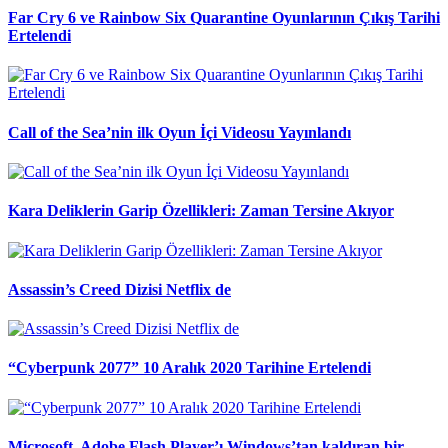
Far Cry 6 ve Rainbow Six Quarantine Oyunlarının Çıkış Tarihi
Ertelendi
Call of the Sea’nin ilk Oyun İçi Videosu Yayınlandı
Kara Deliklerin Garip Özellikleri: Zaman Tersine Akıyor
Assassin’s Creed Dizisi Netflix de
“Cyberpunk 2077” 10 Aralık 2020 Tarihine Ertelendi
Microsoft, Adobe Flash Player’ı Windows’tan kaldıran bir