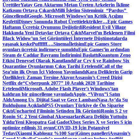
Ürettiler
Yatay Gen Aktarımı Metan Üreten Arkelerin İklime
Katkısını Ortaya Çıkardı
Milli İşletim Sistemimiz “Pardus”
Güncellendi
Google, Microsoft Windows’un Kritik Açığını
Keşfetti
Disney Sonunda Robot Üretti
elektrikler…
Epic Games
Haftanın Ücretsiz Oyununu Değiştirdi
Resident Evil Village
Hakkında Yeni Detaylar Ortaya Çıktı
Marvel’ın Beklenen Filmi
Black Widow’un Set Görüntüleri İnternete Düştü
notalarda
yaşasak keşke
Puffffff….
Sinema
İletişim
Epic Games Store
oyunları ücretsiz indirmeye sunuldu
Epic Games’in ardından
Steam de Cadılar Bayramı İndirimini Başlattı
Kuantum Zeno
Etkisi Deneysel Olarak Kanıtlandı
Far Cry 6 ve Rainbow Six
Quarantine Oyunlarının Çıkış Tarihi Ertelendi
Call of the
Sea’nin ilk Oyun İçi Videosu Yayınlandı
Kara Deliklerin Garip
Özellikleri: Zaman Tersine Akıyor
Assassin’s Creed Dizisi
Netflix de
“Cyberpunk 2077” 10 Aralık 2020 Tarihine
Ertelendi
Microsoft, Adobe Flash Player’ı Windows’tan
kaldıran bir güncelleme yayınladı
Apple, “Vilynx”i Satın
Aldı
Among Us Dijital Saat ve Gece Lambası
Nasa Ay’da Su
Bulduğunu Açıkladı
PS5 Oyunları Türkiye de Ön Siparişe
Çıktı
Uncharted Filminin Setinden İlk Görüntü
Ronin S 2 ve
Ronin SC 2 Yeni Gimbal Aksesuarları
Kara Deliğin Yuttuğu
Yıldız
Yeni Kleopatra Gal Gadot
Xbox Series X ve Series S için
optimize edilmiş 31 oyun
COVID-19 İçin Potansiyel
Tedavi
Xiaomi Kablosuz %100 Şarj
Güneş panelleri
Assassin’s
Creed Valhalla
Google’a mırıldanan şarkıyı bulma özelliği…