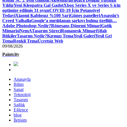
Ronin SC 2 Yeni Gimbal Aksesuarları
Kara Deliğin Yuttuğu
Yıldız
Yeni Kleopatra Gal Gadot
Xbox Series X ve Series S için
optimize edilmiş 31 oyun
COVID-19 İçin Potansiyel
Tedavi
Xiaomi Kablosuz %100 Şarj
Güneş panelleri
Assassin’s
Creed Valhalla
Google’a mırıldanan şarkıyı bulma özelliği…
Adobe Photoshop Nedir?
Rönesans Dönemi Mimari
Gotik
Mimari
siNemA
Tasarım Süreci
Romanesk Mimari
Şifalı
Bitkiler
Tasarım Nedir?
Kırmızı Tema
Yeşil Galeri
Yeşil Gri
Tema
Renkli Tema
Ücretsiz Web
09/08/2026
Paintcity
Anasayfa
Bilim
Sanat
Teknoloji
Tasarım
Sağlık
Eğlence
blog
İletişim