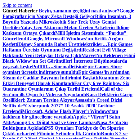
Skip to content
Güncel Haberler
Beyin, zamanın geçtiğini nasıl anlıyor?
Google
Fotoğraflar için Yapay Zeka Desteği Geliyor
Bilim İnsanları, 3
Boyutlu Yazıcıda Mikroskobik Star Trek Uzay Gemisi
Ürettiler
Yatay Gen Aktarımı Metan Üreten Arkelerin İklime
Katkısını Ortaya Çıkardı
Milli İşletim Sistemimiz “Pardus”
Güncellendi
Google, Microsoft Windows’un Kritik Açığını
Keşfetti
Disney Sonunda Robot Üretti
elektrikler…
Epic Games
Haftanın Ücretsiz Oyununu Değiştirdi
Resident Evil Village
Hakkında Yeni Detaylar Ortaya Çıktı
Marvel’ın Beklenen Filmi
Black Widow’un Set Görüntüleri İnternete Düştü
notalarda
yaşasak keşke
Puffffff….
Sinema
İletişim
Epic Games Store
oyunları ücretsiz indirmeye sunuldu
Epic Games’in ardından
Steam de Cadılar Bayramı İndirimini Başlattı
Kuantum Zeno
Etkisi Deneysel Olarak Kanıtlandı
Far Cry 6 ve Rainbow Six
Quarantine Oyunlarının Çıkış Tarihi Ertelendi
Call of the
Sea’nin ilk Oyun İçi Videosu Yayınlandı
Kara Deliklerin Garip
Özellikleri: Zaman Tersine Akıyor
Assassin’s Creed Dizisi
Netflix de
“Cyberpunk 2077” 10 Aralık 2020 Tarihine
Ertelendi
Microsoft, Adobe Flash Player’ı Windows’tan
kaldıran bir güncelleme yayınladı
Apple, “Vilynx”i Satın
Aldı
Among Us Dijital Saat ve Gece Lambası
Nasa Ay’da Su
Bulduğunu Açıkladı
PS5 Oyunları Türkiye de Ön Siparişe
Çıktı
Uncharted Filminin Setinden İlk Görüntü
Ronin S 2 ve