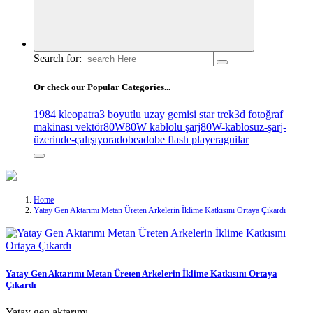
Search for:
Or check our Popular Categories...
1984 kleopatra
3 boyutlu uzay gemisi star trek
3d fotoğraf
makinası vektör
80W
80W kablolu şarj
80W-kablosuz-şarj-
üzerinde-çalışıyor
adobe
adobe flash player
aguilar
Home
Yatay Gen Aktarımı Metan Üreten Arkelerin İklime Katkısını Ortaya Çıkardı
Yatay Gen Aktarımı Metan Üreten Arkelerin İklime Katkısını Ortaya
Çıkardı
Yatay gen aktarımı…