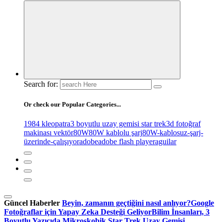
Search for:
Or check our Popular Categories...
1984 kleopatra
3 boyutlu uzay gemisi star trek
3d fotoğraf
makinası vektör
80W
80W kablolu şarj
80W-kablosuz-şarj-
üzerinde-çalışıyor
adobe
adobe flash player
aguilar
Güncel Haberler
Beyin, zamanın geçtiğini nasıl anlıyor?
Google
Fotoğraflar için Yapay Zeka Desteği Geliyor
Bilim İnsanları, 3
Boyutlu Yazıcıda Mikroskobik Star Trek Uzay Gemisi