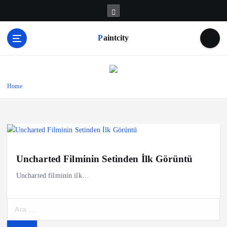
S
k
i
Paintcity
p
t
o
c
o
Home
n
t
e
n
t
Uncharted Filminin Setinden İlk Görüntü
Uncharted filminin ilk…
A
r
a