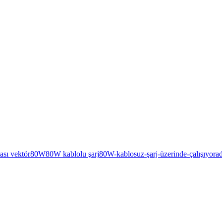
ası vektör
80W
80W kablolu şarj
80W-kablosuz-şarj-üzerinde-çalışıyor
a