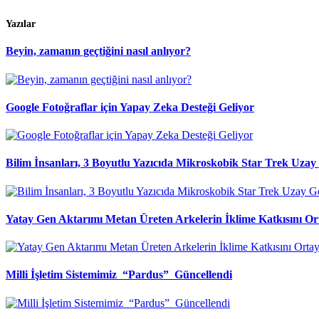
Yazılar
Beyin, zamanın geçtiğini nasıl anlıyor?
Google Fotoğraflar için Yapay Zeka Desteği Geliyor
Bilim İnsanları, 3 Boyutlu Yazıcıda Mikroskobik Star Trek Uzay 
Yatay Gen Aktarımı Metan Üreten Arkelerin İklime Katkısını Or
Milli İşletim Sistemimiz “Pardus” Güncellendi