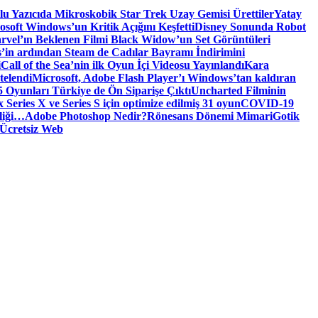
tlu Yazıcıda Mikroskobik Star Trek Uzay Gemisi Ürettiler
Yatay
osoft Windows’un Kritik Açığını Keşfetti
Disney Sonunda Robot
rvel’ın Beklenen Filmi Black Widow’un Set Görüntüleri
’in ardından Steam de Cadılar Bayramı İndirimini
i
Call of the Sea’nin ilk Oyun İçi Videosu Yayınlandı
Kara
telendi
Microsoft, Adobe Flash Player’ı Windows’tan kaldıran
 Oyunları Türkiye de Ön Siparişe Çıktı
Uncharted Filminin
 Series X ve Series S için optimize edilmiş 31 oyun
COVID-19
liği…
Adobe Photoshop Nedir?
Rönesans Dönemi Mimari
Gotik
Ücretsiz Web