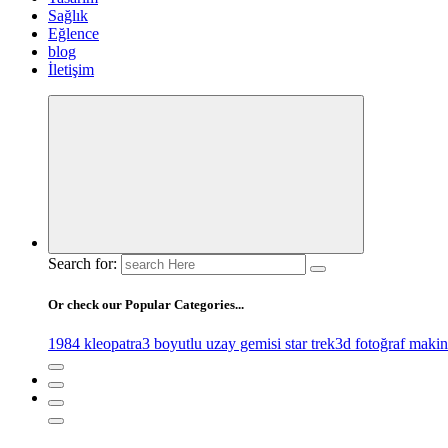
Sağlık
Eğlence
blog
İletişim
Search for:
Or check our Popular Categories...
1984 kleopatra
3 boyutlu uzay gemisi star trek
3d fotoğraf makin