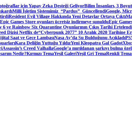
toğraflar için Yapay Zeka Desteği Geliyor
Bilim İnsanları, 3 Boyu
ıkardı
Milli İşletim Sistemimiz “Pardus” Güncellendi
Google, Micr
irdi
Resident Evil Village Hakkında Yeni Detaylar Ortaya Çıktı
Ma
Epic Games Store oyunları ücretsiz indirmeye sunuldu
Epic Games
 6 ve Rainbow Six Quarantine Oyunlarının Çıkış Tarihi Ertelend
ed Dizisi Netflix de
“Cyberpunk 2077” 10 Aralık 2020 Tarihine Er
ital Saat ve Gece Lambası
Nasa Ay’da Su Bulduğunu Açıkladı
PS5
suarları
Kara Deliğin Yuttuğu Yıldız
Yeni Kleopatra Gal Gadot
Xbox
ri
Assassin’s Creed Valhalla
Google’a mırıldanan şarkıyı bulma özel
sarım Nedir?
Kırmızı Tema
Yeşil Galeri
Yeşil Gri Tema
Renkli Tema