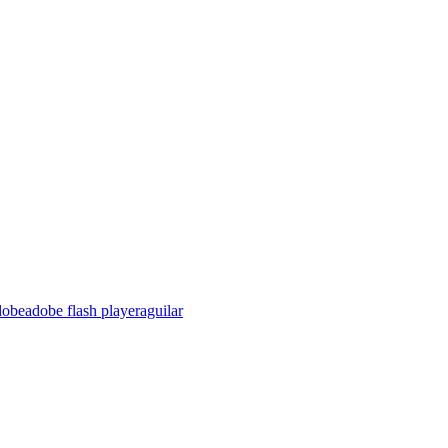
dobe
adobe flash player
aguilar