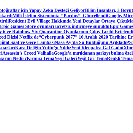
toğraflar için Yapay Zeka Desteği Geliyor
Bilim İnsanları, 3 Boyu
ıkardı
Milli İşletim Sistemimiz “Pardus” Güncellendi
Google, Micr
irdi
Resident Evil Village Hakkında Yeni Detaylar Ortaya Çıktı
Ma
Epic Games Store oyunları ücretsiz indirmeye sunuldu
Epic Games
 6 ve Rainbow Six Quarantine Oyunlarının Çıkış Tarihi Ertelend
ed Dizisi Netflix de
“Cyberpunk 2077” 10 Aralık 2020 Tarihine Er
ital Saat ve Gece Lambası
Nasa Ay’da Su Bulduğunu Açıkladı
PS5
suarları
Kara Deliğin Yuttuğu Yıldız
Yeni Kleopatra Gal Gadot
Xbox
ri
Assassin’s Creed Valhalla
Google’a mırıldanan şarkıyı bulma özel
sarım Nedir?
Kırmızı Tema
Yeşil Galeri
Yeşil Gri Tema
Renkli Tema