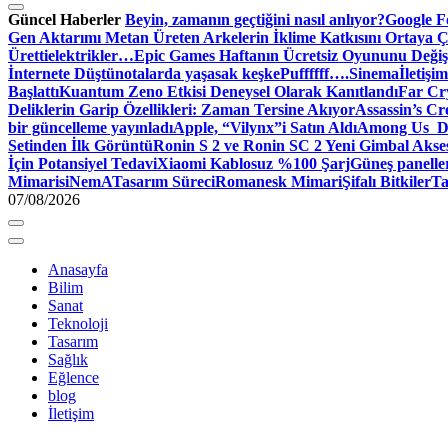
Güncel Haberler
Beyin, zamanın geçtiğini nasıl anlıyor?
Google Fo
Gen Aktarımı Metan Üreten Arkelerin İklime Katkısını Ortaya Ç
Üretti
elektrikler…
Epic Games Haftanın Ücretsiz Oyununu Değişt
İnternete Düştü
notalarda yaşasak keşke
Puffffff….
Sinema
İletişim
Başlattı
Kuantum Zeno Etkisi Deneysel Olarak Kanıtlandı
Far Cry
Deliklerin Garip Özellikleri: Zaman Tersine Akıyor
Assassin’s Cre
bir güncelleme yayınladı
Apple, “Vilynx”i Satın Aldı
Among Us Dij
Setinden İlk Görüntü
Ronin S 2 ve Ronin SC 2 Yeni Gimbal Akse
İçin Potansiyel Tedavi
Xiaomi Kablosuz %100 Şarj
Güneş panelle
Mimari
siNemA
Tasarım Süreci
Romanesk Mimari
Şifalı Bitkiler
Ta
07/08/2026
Anasayfa
Bilim
Sanat
Teknoloji
Tasarım
Sağlık
Eğlence
blog
İletişim