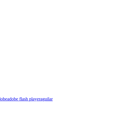
dobe
adobe flash player
aguilar