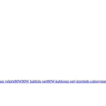
ası vektör
80W
80W kablolu şarj
80W-kablosuz-şarj-üzerinde-çalışıyor
a