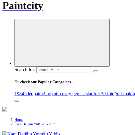
Paintcity
Search for:
Or check our Popular Categories...
1984 kleopatra
3 boyutlu uzay gemisi star trek
3d fotoğraf makin
Home
Kara Deliğin Yuttuğu Yıldız