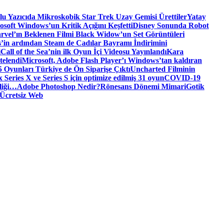
tlu Yazıcıda Mikroskobik Star Trek Uzay Gemisi Ürettiler
Yatay
osoft Windows’un Kritik Açığını Keşfetti
Disney Sonunda Robot
rvel’ın Beklenen Filmi Black Widow’un Set Görüntüleri
’in ardından Steam de Cadılar Bayramı İndirimini
i
Call of the Sea’nin ilk Oyun İçi Videosu Yayınlandı
Kara
telendi
Microsoft, Adobe Flash Player’ı Windows’tan kaldıran
 Oyunları Türkiye de Ön Siparişe Çıktı
Uncharted Filminin
 Series X ve Series S için optimize edilmiş 31 oyun
COVID-19
liği…
Adobe Photoshop Nedir?
Rönesans Dönemi Mimari
Gotik
Ücretsiz Web