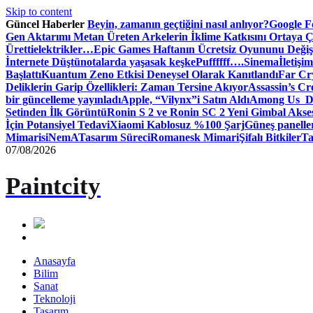
Skip to content
Güncel Haberler
Beyin, zamanın geçtiğini nasıl anlıyor?
Google Fo
Gen Aktarımı Metan Üreten Arkelerin İklime Katkısını Ortaya Ç
Üretti
elektrikler…
Epic Games Haftanın Ücretsiz Oyununu Değişt
İnternete Düştü
notalarda yaşasak keşke
Puffffff….
Sinema
İletişim
Başlattı
Kuantum Zeno Etkisi Deneysel Olarak Kanıtlandı
Far Cry
Deliklerin Garip Özellikleri: Zaman Tersine Akıyor
Assassin’s Cre
bir güncelleme yayınladı
Apple, “Vilynx”i Satın Aldı
Among Us Dij
Setinden İlk Görüntü
Ronin S 2 ve Ronin SC 2 Yeni Gimbal Akse
İçin Potansiyel Tedavi
Xiaomi Kablosuz %100 Şarj
Güneş panelle
Mimari
siNemA
Tasarım Süreci
Romanesk Mimari
Şifalı Bitkiler
Ta
07/08/2026
Paintcity
Anasayfa
Bilim
Sanat
Teknoloji
Tasarım