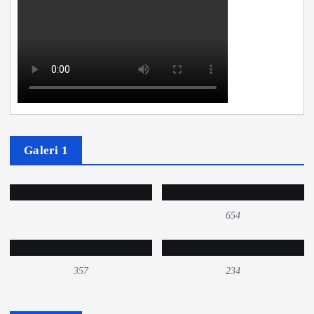
Galeri 1
654
357
234