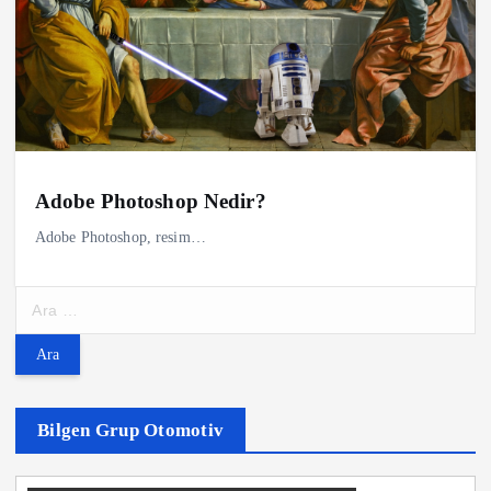
Adobe Photoshop Nedir?
Adobe Photoshop, resim…
A
r
a
m
a
:
Bilgen Grup Otomotiv