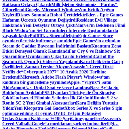
Katkısını Ortaya Çıkardı
Milli İşletim Sistemimiz “Pardus”
Güncellendi
Google, Microsoft Windows’un Kritik Açığını
Keşfetti
Disney Sonunda Robot Üretti
elektrikler…
Epic Games
Haftanın Ücretsiz Oyununu Değiştirdi
Resident Evil Village
Hakkında Yeni Detaylar Ortaya Çıktı
Marvel’ın Beklenen Filmi
Black Widow’un Set Görüntüleri İnternete Düştü
notalarda
yaşasak keşke
Puffffff….
Sinema
İletişim
Epic Games Store
oyunları ücretsiz indirmeye sunuldu
Epic Games’in ardından
Steam de Cadılar Bayramı İndirimini Başlattı
Kuantum Zeno
Etkisi Deneysel Olarak Kanıtlandı
Far Cry 6 ve Rainbow Six
Quarantine Oyunlarının Çıkış Tarihi Ertelendi
Call of the
Sea’nin ilk Oyun İçi Videosu Yayınlandı
Kara Deliklerin Garip
Özellikleri: Zaman Tersine Akıyor
Assassin’s Creed Dizisi
Netflix de
“Cyberpunk 2077” 10 Aralık 2020 Tarihine
Ertelendi
Microsoft, Adobe Flash Player’ı Windows’tan
kaldıran bir güncelleme yayınladı
Apple, “Vilynx”i Satın
Aldı
Among Us Dijital Saat ve Gece Lambası
Nasa Ay’da Su
Bulduğunu Açıkladı
PS5 Oyunları Türkiye de Ön Siparişe
Çıktı
Uncharted Filminin Setinden İlk Görüntü
Ronin S 2 ve
Ronin SC 2 Yeni Gimbal Aksesuarları
Kara Deliğin Yuttuğu
Yıldız
Yeni Kleopatra Gal Gadot
Xbox Series X ve Series S için
optimize edilmiş 31 oyun
COVID-19 İçin Potansiyel
Tedavi
Xiaomi Kablosuz %100 Şarj
Güneş panelleri
Assassin’s
Creed Valhalla
Google’a mırıldanan şarkıyı bulma özelliği…
Adobe Photoshop Nedir?
Rönesans Dönemi Mimari
Gotik