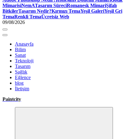
Mimari
siNemA
Tasarım Süreci
Romanesk Mimari
Şifalı
Bitkiler
Tasarım Nedir?
Kırmızı Tema
Yeşil Galeri
Yeşil Gri
Tema
Renkli Tema
Ücretsiz Web
09/08/2026
Anasayfa
Bilim
Sanat
Teknoloji
Tasarım
Sağlık
Eğlence
blog
İletişim
Paintcity