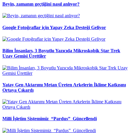
Beyin, zamanın geçtiğini nasıl anlıyor?
Google Fotoğraflar için Yapay Zeka Desteği Geliyor
Bilim İnsanları, 3 Boyutlu Yazıcıda Mikroskobik Star Trek
Uzay Gemisi Ürettiler
Yatay Gen Aktarımı Metan Üreten Arkelerin İklime Katkısını
Ortaya Çıkardı
Milli İşletim Sistemimiz “Pardus” Güncellendi