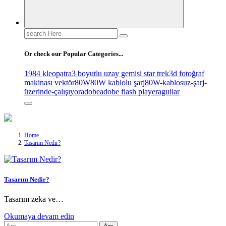
Search
for:
Or check our Popular Categories...
1984 kleopatra
3 boyutlu uzay gemisi star trek
3d fotoğraf
makinası vektör
80W
80W kablolu şarj
80W-kablosuz-şarj-
üzerinde-çalışıyor
adobe
adobe flash player
aguilar
Home
Tasarım Nedir?
Tasarım Nedir?
Tasarım zeka ve…
Okumaya devam edin
Arama: