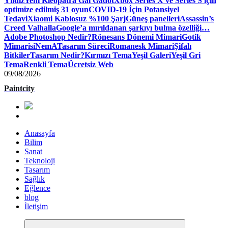
Yıldız
Yeni Kleopatra Gal Gadot
Xbox Series X ve Series S için
optimize edilmiş 31 oyun
COVID-19 İçin Potansiyel
Tedavi
Xiaomi Kablosuz %100 Şarj
Güneş panelleri
Assassin’s
Creed Valhalla
Google’a mırıldanan şarkıyı bulma özelliği…
Adobe Photoshop Nedir?
Rönesans Dönemi Mimari
Gotik
Mimari
siNemA
Tasarım Süreci
Romanesk Mimari
Şifalı
Bitkiler
Tasarım Nedir?
Kırmızı Tema
Yeşil Galeri
Yeşil Gri
Tema
Renkli Tema
Ücretsiz Web
09/08/2026
Paintcity
Anasayfa
Bilim
Sanat
Teknoloji
Tasarım
Sağlık
Eğlence
blog
İletişim