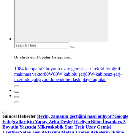
Search
for:
Or check our Popular Categories...
1984 kleopatra
3 boyutlu uzay gemisi star trek
3d fotoğraf
makinası vektör
80W
80W kablolu şarj
80W-kablosuz-şarj-
üzerinde-çalışıyor
adobe
adobe flash player
aguilar
Güncel Haberler
Beyin, zamanın geçtiğini nasıl anlıyor?
Google
Fotoğraflar için Yapay Zeka Desteği Geliyor
Bilim İnsanları, 3
Boyutlu Yazıcıda Mikroskobik Star Trek Uzay Gemisi
Ürettiler
Yatay Gen Aktarımı Metan Üreten Arkelerin İklime