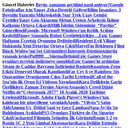
Skip
Güncel Haberler
Beyin, zamanın geçtiğini nasıl anlıyor?
Google
to
Fotoğraflar için Yapay Zeka Desteği Geliyor
Bilim İnsanları, 3
content
Boyutlu Yazıcıda Mikroskobik Star Trek Uzay Gemisi
Ürettiler
Yatay Gen Aktarımı Metan Üreten Arkelerin İklime
Katkısını Ortaya Çıkardı
Milli İşletim Sistemimiz “Pardus”
Güncellendi
Google, Microsoft Windows’un Kritik Açığını
Keşfetti
Disney Sonunda Robot Üretti
elektrikler…
Epic Games
Haftanın Ücretsiz Oyununu Değiştirdi
Resident Evil Village
Hakkında Yeni Detaylar Ortaya Çıktı
Marvel’ın Beklenen Filmi
Black Widow’un Set Görüntüleri İnternete Düştü
notalarda
yaşasak keşke
Puffffff….
Sinema
İletişim
Epic Games Store
oyunları ücretsiz indirmeye sunuldu
Epic Games’in ardından
Steam de Cadılar Bayramı İndirimini Başlattı
Kuantum Zeno
Etkisi Deneysel Olarak Kanıtlandı
Far Cry 6 ve Rainbow Six
Quarantine Oyunlarının Çıkış Tarihi Ertelendi
Call of the
Sea’nin ilk Oyun İçi Videosu Yayınlandı
Kara Deliklerin Garip
Özellikleri: Zaman Tersine Akıyor
Assassin’s Creed Dizisi
Netflix de
“Cyberpunk 2077” 10 Aralık 2020 Tarihine
Ertelendi
Microsoft, Adobe Flash Player’ı Windows’tan
kaldıran bir güncelleme yayınladı
Apple, “Vilynx”i Satın
Aldı
Among Us Dijital Saat ve Gece Lambası
Nasa Ay’da Su
Bulduğunu Açıkladı
PS5 Oyunları Türkiye de Ön Siparişe
Çıktı
Uncharted Filminin Setinden İlk Görüntü
Ronin S 2 ve
Ronin SC 2 Yeni Gimbal Aksesuarları
Kara Deliğin Yuttuğu