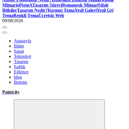
Mimari
siNemA
Tasarım Süreci
Romanesk Mimari
Şifalı
Bitkiler
Tasarım Nedir?
Kırmızı Tema
Yeşil Galeri
Yeşil Gri
Tema
Renkli Tema
Ücretsiz Web
09/08/2026
Anasayfa
Bilim
Sanat
Teknoloji
Tasarım
Sağlık
Eğlence
blog
İletişim
Paintcity