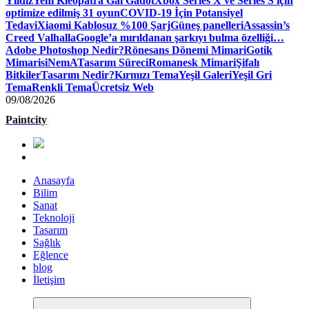
Yıldız
Yeni Kleopatra Gal Gadot
Xbox Series X ve Series S için
optimize edilmiş 31 oyun
COVID-19 İçin Potansiyel
Tedavi
Xiaomi Kablosuz %100 Şarj
Güneş panelleri
Assassin’s
Creed Valhalla
Google’a mırıldanan şarkıyı bulma özelliği…
Adobe Photoshop Nedir?
Rönesans Dönemi Mimari
Gotik
Mimari
siNemA
Tasarım Süreci
Romanesk Mimari
Şifalı
Bitkiler
Tasarım Nedir?
Kırmızı Tema
Yeşil Galeri
Yeşil Gri
Tema
Renkli Tema
Ücretsiz Web
09/08/2026
Paintcity
Anasayfa
Bilim
Sanat
Teknoloji
Tasarım
Sağlık
Eğlence
blog
İletişim