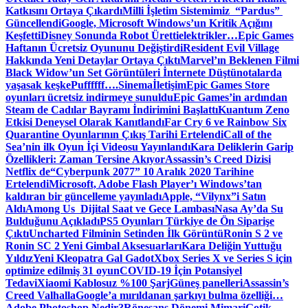
Katkısını Ortaya Çıkardı
Milli İşletim Sistemimiz “Pardus”
Güncellendi
Google, Microsoft Windows’un Kritik Açığını
Keşfetti
Disney Sonunda Robot Üretti
elektrikler…
Epic Games
Haftanın Ücretsiz Oyununu Değiştirdi
Resident Evil Village
Hakkında Yeni Detaylar Ortaya Çıktı
Marvel’ın Beklenen Filmi
Black Widow’un Set Görüntüleri İnternete Düştü
notalarda
yaşasak keşke
Puffffff….
Sinema
İletişim
Epic Games Store
oyunları ücretsiz indirmeye sunuldu
Epic Games’in ardından
Steam de Cadılar Bayramı İndirimini Başlattı
Kuantum Zeno
Etkisi Deneysel Olarak Kanıtlandı
Far Cry 6 ve Rainbow Six
Quarantine Oyunlarının Çıkış Tarihi Ertelendi
Call of the
Sea’nin ilk Oyun İçi Videosu Yayınlandı
Kara Deliklerin Garip
Özellikleri: Zaman Tersine Akıyor
Assassin’s Creed Dizisi
Netflix de
“Cyberpunk 2077” 10 Aralık 2020 Tarihine
Ertelendi
Microsoft, Adobe Flash Player’ı Windows’tan
kaldıran bir güncelleme yayınladı
Apple, “Vilynx”i Satın
Aldı
Among Us Dijital Saat ve Gece Lambası
Nasa Ay’da Su
Bulduğunu Açıkladı
PS5 Oyunları Türkiye de Ön Siparişe
Çıktı
Uncharted Filminin Setinden İlk Görüntü
Ronin S 2 ve
Ronin SC 2 Yeni Gimbal Aksesuarları
Kara Deliğin Yuttuğu
Yıldız
Yeni Kleopatra Gal Gadot
Xbox Series X ve Series S için
optimize edilmiş 31 oyun
COVID-19 İçin Potansiyel
Tedavi
Xiaomi Kablosuz %100 Şarj
Güneş panelleri
Assassin’s
Creed Valhalla
Google’a mırıldanan şarkıyı bulma özelliği…
Adobe Photoshop Nedir?
Rönesans Dönemi Mimari
Gotik