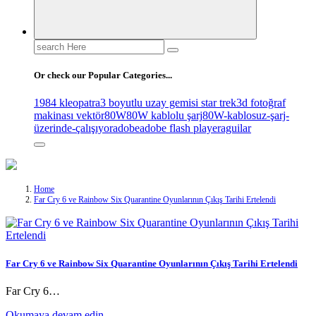
Search
for:
Or check our Popular Categories...
1984 kleopatra
3 boyutlu uzay gemisi star trek
3d fotoğraf
makinası vektör
80W
80W kablolu şarj
80W-kablosuz-şarj-
üzerinde-çalışıyor
adobe
adobe flash player
aguilar
Home
Far Cry 6 ve Rainbow Six Quarantine Oyunlarının Çıkış Tarihi Ertelendi
Far Cry 6 ve Rainbow Six Quarantine Oyunlarının Çıkış Tarihi Ertelendi
Far Cry 6…
Okumaya devam edin