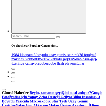
Search
for:
Or check our Popular Categories...
1984 kleopatra
3 boyutlu uzay gemisi star trek
3d fotoğraf
makinası vektör
80W
80W kablolu şarj
80W-kablosuz-şarj-
üzerinde-çalışıyor
adobe
adobe flash player
aguilar
Güncel Haberler
Beyin, zamanın geçtiğini nasıl anlıyor?
Google
Fotoğraflar için Yapay Zeka Desteği Geliyor
Bilim İnsanları, 3
Boyutlu Yazıcıda Mikroskobik Star Trek Uzay Gemisi
Ürettiler
Yatay Gen Aktarımı Metan Üreten Arkelerin İklime