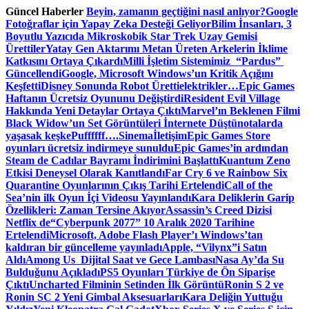
Skip
Güncel Haberler
Beyin, zamanın geçtiğini nasıl anlıyor?
Google
to
Fotoğraflar için Yapay Zeka Desteği Geliyor
Bilim İnsanları, 3
content
Boyutlu Yazıcıda Mikroskobik Star Trek Uzay Gemisi
Ürettiler
Yatay Gen Aktarımı Metan Üreten Arkelerin İklime
Katkısını Ortaya Çıkardı
Milli İşletim Sistemimiz “Pardus”
Güncellendi
Google, Microsoft Windows’un Kritik Açığını
Keşfetti
Disney Sonunda Robot Üretti
elektrikler…
Epic Games
Haftanın Ücretsiz Oyununu Değiştirdi
Resident Evil Village
Hakkında Yeni Detaylar Ortaya Çıktı
Marvel’ın Beklenen Filmi
Black Widow’un Set Görüntüleri İnternete Düştü
notalarda
yaşasak keşke
Puffffff….
Sinema
İletişim
Epic Games Store
oyunları ücretsiz indirmeye sunuldu
Epic Games’in ardından
Steam de Cadılar Bayramı İndirimini Başlattı
Kuantum Zeno
Etkisi Deneysel Olarak Kanıtlandı
Far Cry 6 ve Rainbow Six
Quarantine Oyunlarının Çıkış Tarihi Ertelendi
Call of the
Sea’nin ilk Oyun İçi Videosu Yayınlandı
Kara Deliklerin Garip
Özellikleri: Zaman Tersine Akıyor
Assassin’s Creed Dizisi
Netflix de
“Cyberpunk 2077” 10 Aralık 2020 Tarihine
Ertelendi
Microsoft, Adobe Flash Player’ı Windows’tan
kaldıran bir güncelleme yayınladı
Apple, “Vilynx”i Satın
Aldı
Among Us Dijital Saat ve Gece Lambası
Nasa Ay’da Su
Bulduğunu Açıkladı
PS5 Oyunları Türkiye de Ön Siparişe
Çıktı
Uncharted Filminin Setinden İlk Görüntü
Ronin S 2 ve
Ronin SC 2 Yeni Gimbal Aksesuarları
Kara Deliğin Yuttuğu