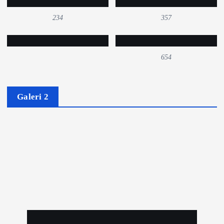
234
357
654
Galeri 2