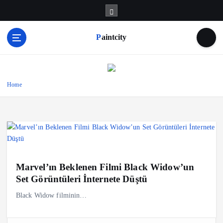
S
k
i
Paintcity
p
t
o
c
o
Home
n
t
e
n
t
Marvel’ın Beklenen Filmi Black Widow’un
Set Görüntüleri İnternete Düştü
Black Widow filminin…
A