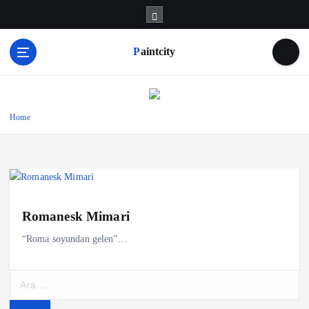
S
k
i
Paintcity
p
t
o
c
o
Home
n
t
e
n
t
Romanesk Mimari
“Roma soyundan gelen”…
A
r
a