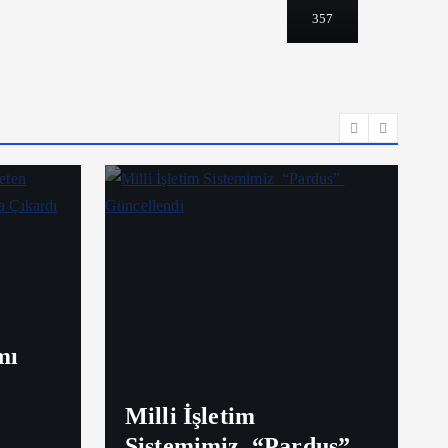
357
mı
Milli İşletim
Sistemimiz “Pardus”