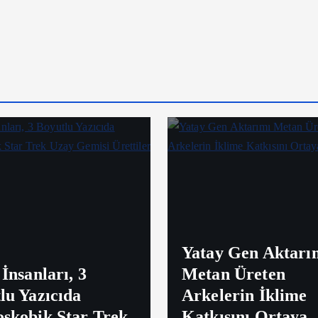
Yatay Gen Aktarı
İnsanları, 3
Metan Üreten
lu Yazıcıda
Arkelerin İklime
skobik Star Trek
Katkısını Ortaya