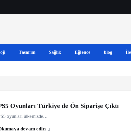
oji
Tasarım
Sağlık
Eğlence
blog
İl
PS5 Oyunları Türkiye de Ön Siparişe Çıktı
PS5 oyunları ülkemizde…
Okumaya devam edin