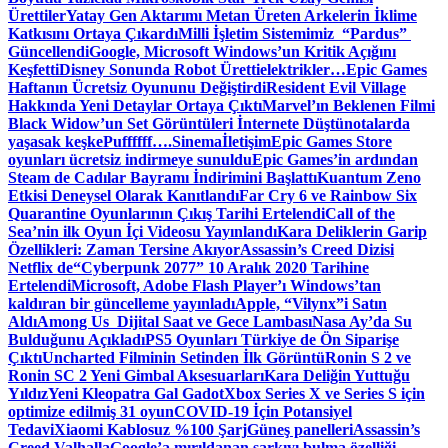
Ürettiler
Yatay Gen Aktarımı Metan Üreten Arkelerin İklime
Katkısını Ortaya Çıkardı
Milli İşletim Sistemimiz “Pardus”
Güncellendi
Google, Microsoft Windows’un Kritik Açığını
Keşfetti
Disney Sonunda Robot Üretti
elektrikler…
Epic Games
Haftanın Ücretsiz Oyununu Değiştirdi
Resident Evil Village
Hakkında Yeni Detaylar Ortaya Çıktı
Marvel’ın Beklenen Filmi
Black Widow’un Set Görüntüleri İnternete Düştü
notalarda
yaşasak keşke
Puffffff….
Sinema
İletişim
Epic Games Store
oyunları ücretsiz indirmeye sunuldu
Epic Games’in ardından
Steam de Cadılar Bayramı İndirimini Başlattı
Kuantum Zeno
Etkisi Deneysel Olarak Kanıtlandı
Far Cry 6 ve Rainbow Six
Quarantine Oyunlarının Çıkış Tarihi Ertelendi
Call of the
Sea’nin ilk Oyun İçi Videosu Yayınlandı
Kara Deliklerin Garip
Özellikleri: Zaman Tersine Akıyor
Assassin’s Creed Dizisi
Netflix de
“Cyberpunk 2077” 10 Aralık 2020 Tarihine
Ertelendi
Microsoft, Adobe Flash Player’ı Windows’tan
kaldıran bir güncelleme yayınladı
Apple, “Vilynx”i Satın
Aldı
Among Us Dijital Saat ve Gece Lambası
Nasa Ay’da Su
Bulduğunu Açıkladı
PS5 Oyunları Türkiye de Ön Siparişe
Çıktı
Uncharted Filminin Setinden İlk Görüntü
Ronin S 2 ve
Ronin SC 2 Yeni Gimbal Aksesuarları
Kara Deliğin Yuttuğu
Yıldız
Yeni Kleopatra Gal Gadot
Xbox Series X ve Series S için
optimize edilmiş 31 oyun
COVID-19 İçin Potansiyel
Tedavi
Xiaomi Kablosuz %100 Şarj
Güneş panelleri
Assassin’s
Creed Valhalla
Google’a mırıldanan şarkıyı bulma özelliği…