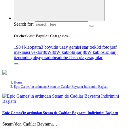
Search for:
Or check our Popular Categories...
1984 kleopatra
3 boyutlu uzay gemisi star trek
3d fotoğraf
makinası vektör
80W
80W kablolu şarj
80W-kablosuz-şarj-
üzerinde-çalışıyor
adobe
adobe flash player
aguilar
Home
Epic Games’in ardından Steam de Cadılar Bayramı İndirimini Başlattı
Epic Games’in ardından Steam de Cadılar Bayramı İndirimini Başlattı
Steam’den Cadılar Bayramı…