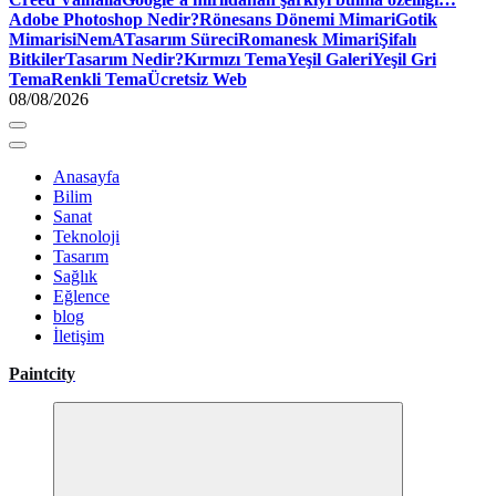
Adobe Photoshop Nedir?
Rönesans Dönemi Mimari
Gotik
Mimari
siNemA
Tasarım Süreci
Romanesk Mimari
Şifalı
Bitkiler
Tasarım Nedir?
Kırmızı Tema
Yeşil Galeri
Yeşil Gri
Tema
Renkli Tema
Ücretsiz Web
08/08/2026
Anasayfa
Bilim
Sanat
Teknoloji
Tasarım
Sağlık
Eğlence
blog
İletişim
Paintcity