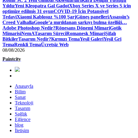
Ronin SC 2 Yeni Gimbal Aksesuarları
Kara Deliğin Yuttuğu
Yıldız
Yeni Kleopatra Gal Gadot
Xbox Series X ve Series S için
optimize edilmiş 31 oyun
COVID-19 İçin Potansiyel
Tedavi
Xiaomi Kablosuz %100 Şarj
Güneş panelleri
Assassin’s
Creed Valhalla
Google’a mırıldanan şarkıyı bulma özelliği…
Adobe Photoshop Nedir?
Rönesans Dönemi Mimari
Gotik
Mimari
siNemA
Tasarım Süreci
Romanesk Mimari
Şifalı
Bitkiler
Tasarım Nedir?
Kırmızı Tema
Yeşil Galeri
Yeşil Gri
Tema
Renkli Tema
Ücretsiz Web
08/08/2026
Paintcity
Anasayfa
Bilim
Sanat
Teknoloji
Tasarım
Sağlık
Eğlence
blog
İletişim