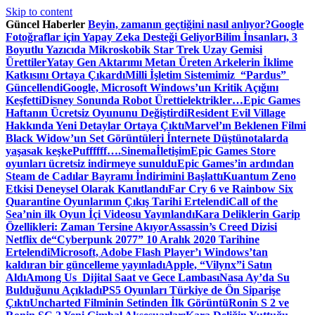
Skip to content
Güncel Haberler
Beyin, zamanın geçtiğini nasıl anlıyor?
Google
Fotoğraflar için Yapay Zeka Desteği Geliyor
Bilim İnsanları, 3
Boyutlu Yazıcıda Mikroskobik Star Trek Uzay Gemisi
Ürettiler
Yatay Gen Aktarımı Metan Üreten Arkelerin İklime
Katkısını Ortaya Çıkardı
Milli İşletim Sistemimiz “Pardus”
Güncellendi
Google, Microsoft Windows’un Kritik Açığını
Keşfetti
Disney Sonunda Robot Üretti
elektrikler…
Epic Games
Haftanın Ücretsiz Oyununu Değiştirdi
Resident Evil Village
Hakkında Yeni Detaylar Ortaya Çıktı
Marvel’ın Beklenen Filmi
Black Widow’un Set Görüntüleri İnternete Düştü
notalarda
yaşasak keşke
Puffffff….
Sinema
İletişim
Epic Games Store
oyunları ücretsiz indirmeye sunuldu
Epic Games’in ardından
Steam de Cadılar Bayramı İndirimini Başlattı
Kuantum Zeno
Etkisi Deneysel Olarak Kanıtlandı
Far Cry 6 ve Rainbow Six
Quarantine Oyunlarının Çıkış Tarihi Ertelendi
Call of the
Sea’nin ilk Oyun İçi Videosu Yayınlandı
Kara Deliklerin Garip
Özellikleri: Zaman Tersine Akıyor
Assassin’s Creed Dizisi
Netflix de
“Cyberpunk 2077” 10 Aralık 2020 Tarihine
Ertelendi
Microsoft, Adobe Flash Player’ı Windows’tan
kaldıran bir güncelleme yayınladı
Apple, “Vilynx”i Satın
Aldı
Among Us Dijital Saat ve Gece Lambası
Nasa Ay’da Su
Bulduğunu Açıkladı
PS5 Oyunları Türkiye de Ön Siparişe
Çıktı
Uncharted Filminin Setinden İlk Görüntü
Ronin S 2 ve