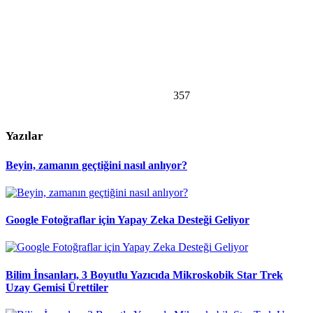
357
Yazılar
Beyin, zamanın geçtiğini nasıl anlıyor?
Google Fotoğraflar için Yapay Zeka Desteği Geliyor
Bilim İnsanları, 3 Boyutlu Yazıcıda Mikroskobik Star Trek
Uzay Gemisi Ürettiler