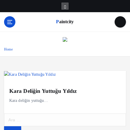
S
k
i
Paintcity
p
t
o
c
o
Home
n
t
e
n
t
Kara Deliğin Yuttuğu Yıldız
Kara deliğin yuttuğu…
A
r
a