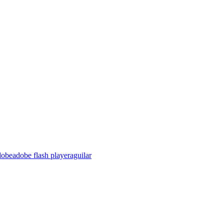
dobe
adobe flash player
aguilar