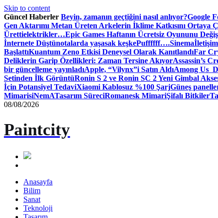
Skip to content
Güncel Haberler
Beyin, zamanın geçtiğini nasıl anlıyor?
Google Fo
Gen Aktarımı Metan Üreten Arkelerin İklime Katkısını Ortaya Ç
Üretti
elektrikler…
Epic Games Haftanın Ücretsiz Oyununu Değişt
İnternete Düştü
notalarda yaşasak keşke
Puffffff….
Sinema
İletişim
Başlattı
Kuantum Zeno Etkisi Deneysel Olarak Kanıtlandı
Far Cry
Deliklerin Garip Özellikleri: Zaman Tersine Akıyor
Assassin’s Cre
bir güncelleme yayınladı
Apple, “Vilynx”i Satın Aldı
Among Us Dij
Setinden İlk Görüntü
Ronin S 2 ve Ronin SC 2 Yeni Gimbal Akse
İçin Potansiyel Tedavi
Xiaomi Kablosuz %100 Şarj
Güneş panelle
Mimari
siNemA
Tasarım Süreci
Romanesk Mimari
Şifalı Bitkiler
Ta
08/08/2026
Paintcity
Anasayfa
Bilim
Sanat
Teknoloji
Tasarım