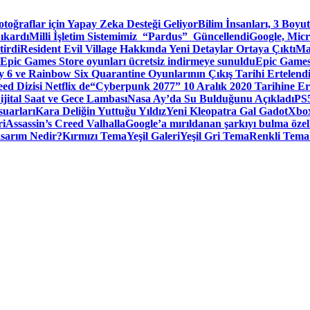
toğraflar için Yapay Zeka Desteği Geliyor
Bilim İnsanları, 3 Boyu
ıkardı
Milli İşletim Sistemimiz “Pardus” Güncellendi
Google, Micr
irdi
Resident Evil Village Hakkında Yeni Detaylar Ortaya Çıktı
Ma
Epic Games Store oyunları ücretsiz indirmeye sunuldu
Epic Games
 6 ve Rainbow Six Quarantine Oyunlarının Çıkış Tarihi Ertelend
ed Dizisi Netflix de
“Cyberpunk 2077” 10 Aralık 2020 Tarihine Er
ital Saat ve Gece Lambası
Nasa Ay’da Su Bulduğunu Açıkladı
PS5
suarları
Kara Deliğin Yuttuğu Yıldız
Yeni Kleopatra Gal Gadot
Xbox
ri
Assassin’s Creed Valhalla
Google’a mırıldanan şarkıyı bulma özel
sarım Nedir?
Kırmızı Tema
Yeşil Galeri
Yeşil Gri Tema
Renkli Tema