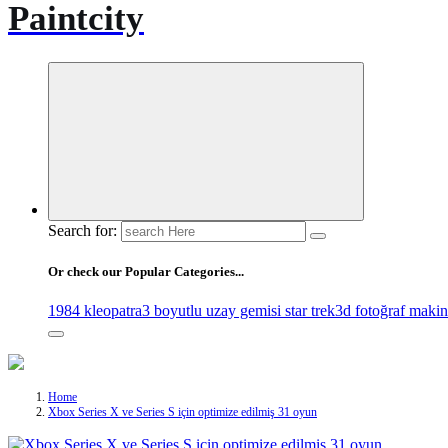
Paintcity
Search for:
Or check our Popular Categories...
1984 kleopatra
3 boyutlu uzay gemisi star trek
3d fotoğraf makin
Home
Xbox Series X ve Series S için optimize edilmiş 31 oyun