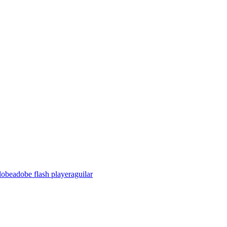
dobe
adobe flash player
aguilar