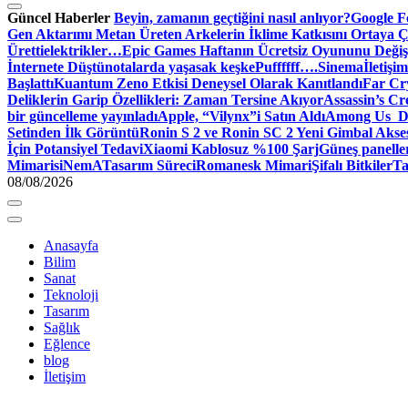
Güncel Haberler
Beyin, zamanın geçtiğini nasıl anlıyor?
Google Fo
Gen Aktarımı Metan Üreten Arkelerin İklime Katkısını Ortaya Ç
Üretti
elektrikler…
Epic Games Haftanın Ücretsiz Oyununu Değişt
İnternete Düştü
notalarda yaşasak keşke
Puffffff….
Sinema
İletişim
Başlattı
Kuantum Zeno Etkisi Deneysel Olarak Kanıtlandı
Far Cry
Deliklerin Garip Özellikleri: Zaman Tersine Akıyor
Assassin’s Cre
bir güncelleme yayınladı
Apple, “Vilynx”i Satın Aldı
Among Us Dij
Setinden İlk Görüntü
Ronin S 2 ve Ronin SC 2 Yeni Gimbal Akse
İçin Potansiyel Tedavi
Xiaomi Kablosuz %100 Şarj
Güneş panelle
Mimari
siNemA
Tasarım Süreci
Romanesk Mimari
Şifalı Bitkiler
Ta
08/08/2026
Anasayfa
Bilim
Sanat
Teknoloji
Tasarım
Sağlık
Eğlence
blog
İletişim