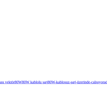
ası vektör
80W
80W kablolu şarj
80W-kablosuz-şarj-üzerinde-çalışıyor
a