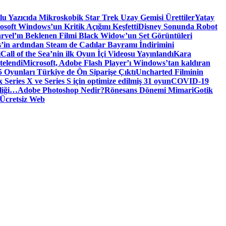
tlu Yazıcıda Mikroskobik Star Trek Uzay Gemisi Ürettiler
Yatay
osoft Windows’un Kritik Açığını Keşfetti
Disney Sonunda Robot
rvel’ın Beklenen Filmi Black Widow’un Set Görüntüleri
’in ardından Steam de Cadılar Bayramı İndirimini
i
Call of the Sea’nin ilk Oyun İçi Videosu Yayınlandı
Kara
telendi
Microsoft, Adobe Flash Player’ı Windows’tan kaldıran
 Oyunları Türkiye de Ön Siparişe Çıktı
Uncharted Filminin
 Series X ve Series S için optimize edilmiş 31 oyun
COVID-19
liği…
Adobe Photoshop Nedir?
Rönesans Dönemi Mimari
Gotik
Ücretsiz Web