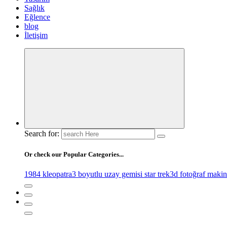
Sağlık
Eğlence
blog
İletişim
Search for:
Or check our Popular Categories...
1984 kleopatra
3 boyutlu uzay gemisi star trek
3d fotoğraf makin