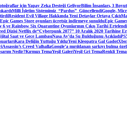
toğraflar için Yapay Zeka Desteği Geliyor
Bilim İnsanları, 3 Boyu
ıkardı
Milli İşletim Sistemimiz “Pardus” Güncellendi
Google, Micr
irdi
Resident Evil Village Hakkında Yeni Detaylar Ortaya Çıktı
Ma
Epic Games Store oyunları ücretsiz indirmeye sunuldu
Epic Games
 6 ve Rainbow Six Quarantine Oyunlarının Çıkış Tarihi Ertelend
ed Dizisi Netflix de
“Cyberpunk 2077” 10 Aralık 2020 Tarihine Er
ital Saat ve Gece Lambası
Nasa Ay’da Su Bulduğunu Açıkladı
PS5
suarları
Kara Deliğin Yuttuğu Yıldız
Yeni Kleopatra Gal Gadot
Xbox
ri
Assassin’s Creed Valhalla
Google’a mırıldanan şarkıyı bulma özel
sarım Nedir?
Kırmızı Tema
Yeşil Galeri
Yeşil Gri Tema
Renkli Tema