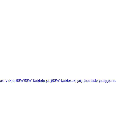
ası vektör
80W
80W kablolu şarj
80W-kablosuz-şarj-üzerinde-çalışıyor
a