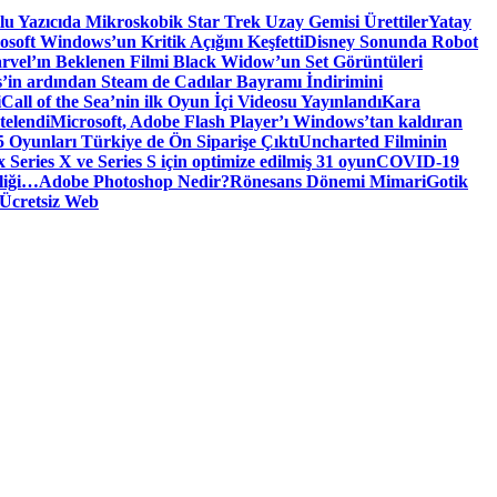
tlu Yazıcıda Mikroskobik Star Trek Uzay Gemisi Ürettiler
Yatay
osoft Windows’un Kritik Açığını Keşfetti
Disney Sonunda Robot
rvel’ın Beklenen Filmi Black Widow’un Set Görüntüleri
’in ardından Steam de Cadılar Bayramı İndirimini
i
Call of the Sea’nin ilk Oyun İçi Videosu Yayınlandı
Kara
telendi
Microsoft, Adobe Flash Player’ı Windows’tan kaldıran
 Oyunları Türkiye de Ön Siparişe Çıktı
Uncharted Filminin
 Series X ve Series S için optimize edilmiş 31 oyun
COVID-19
liği…
Adobe Photoshop Nedir?
Rönesans Dönemi Mimari
Gotik
Ücretsiz Web