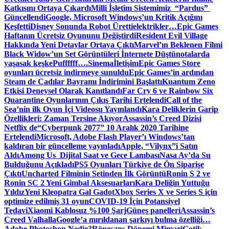
Katkısını Ortaya Çıkardı
Milli İşletim Sistemimiz “Pardus”
Güncellendi
Google, Microsoft Windows’un Kritik Açığını
Keşfetti
Disney Sonunda Robot Üretti
elektrikler…
Epic Games
Haftanın Ücretsiz Oyununu Değiştirdi
Resident Evil Village
Hakkında Yeni Detaylar Ortaya Çıktı
Marvel’ın Beklenen Filmi
Black Widow’un Set Görüntüleri İnternete Düştü
notalarda
yaşasak keşke
Puffffff….
Sinema
İletişim
Epic Games Store
oyunları ücretsiz indirmeye sunuldu
Epic Games’in ardından
Steam de Cadılar Bayramı İndirimini Başlattı
Kuantum Zeno
Etkisi Deneysel Olarak Kanıtlandı
Far Cry 6 ve Rainbow Six
Quarantine Oyunlarının Çıkış Tarihi Ertelendi
Call of the
Sea’nin ilk Oyun İçi Videosu Yayınlandı
Kara Deliklerin Garip
Özellikleri: Zaman Tersine Akıyor
Assassin’s Creed Dizisi
Netflix de
“Cyberpunk 2077” 10 Aralık 2020 Tarihine
Ertelendi
Microsoft, Adobe Flash Player’ı Windows’tan
kaldıran bir güncelleme yayınladı
Apple, “Vilynx”i Satın
Aldı
Among Us Dijital Saat ve Gece Lambası
Nasa Ay’da Su
Bulduğunu Açıkladı
PS5 Oyunları Türkiye de Ön Siparişe
Çıktı
Uncharted Filminin Setinden İlk Görüntü
Ronin S 2 ve
Ronin SC 2 Yeni Gimbal Aksesuarları
Kara Deliğin Yuttuğu
Yıldız
Yeni Kleopatra Gal Gadot
Xbox Series X ve Series S için
optimize edilmiş 31 oyun
COVID-19 İçin Potansiyel
Tedavi
Xiaomi Kablosuz %100 Şarj
Güneş panelleri
Assassin’s
Creed Valhalla
Google’a mırıldanan şarkıyı bulma özelliği…
Adobe Photoshop Nedir?
Rönesans Dönemi Mimari
Gotik