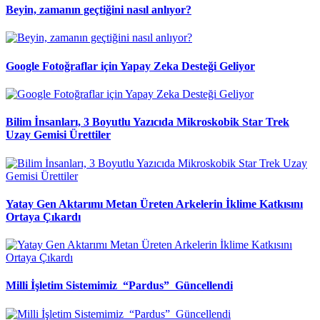
Beyin, zamanın geçtiğini nasıl anlıyor?
Google Fotoğraflar için Yapay Zeka Desteği Geliyor
Bilim İnsanları, 3 Boyutlu Yazıcıda Mikroskobik Star Trek
Uzay Gemisi Ürettiler
Yatay Gen Aktarımı Metan Üreten Arkelerin İklime Katkısını
Ortaya Çıkardı
Milli İşletim Sistemimiz “Pardus” Güncellendi