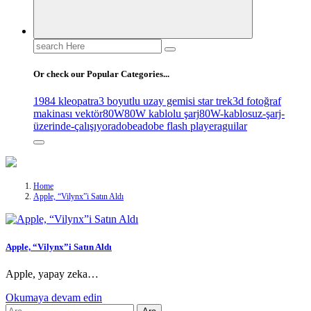
Search
for:
Or check our Popular Categories...
1984 kleopatra
3 boyutlu uzay gemisi star trek
3d fotoğraf
makinası vektör
80W
80W kablolu şarj
80W-kablosuz-şarj-
üzerinde-çalışıyor
adobe
adobe flash player
aguilar
Home
Apple, “Vilynx”i Satın Aldı
Apple, “Vilynx”i Satın Aldı
Apple, yapay zeka…
Okumaya devam edin
Arama: