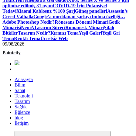
Yıldız
Yeni Kleopatra Gal Gadot
Xbox Series X ve Series S için
optimize edilmiş 31 oyun
COVID-19 İçin Potansiyel
Tedavi
Xiaomi Kablosuz %100 Şarj
Güneş panelleri
Assassin’s
Creed Valhalla
Google’a mırıldanan şarkıyı bulma özelliği…
Adobe Photoshop Nedir?
Rönesans Dönemi Mimari
Gotik
Mimari
siNemA
Tasarım Süreci
Romanesk Mimari
Şifalı
Bitkiler
Tasarım Nedir?
Kırmızı Tema
Yeşil Galeri
Yeşil Gri
Tema
Renkli Tema
Ücretsiz Web
09/08/2026
Paintcity
Anasayfa
Bilim
Sanat
Teknoloji
Tasarım
Sağlık
Eğlence
blog
İletişim