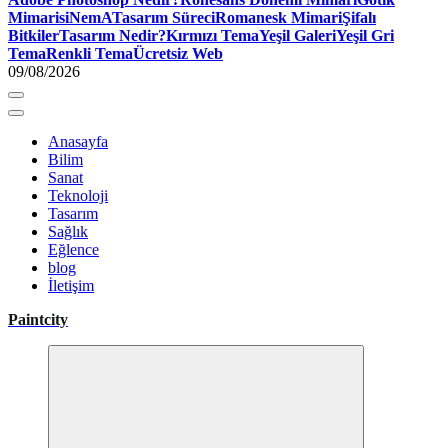
Mimari
siNemA
Tasarım Süreci
Romanesk Mimari
Şifalı
Bitkiler
Tasarım Nedir?
Kırmızı Tema
Yeşil Galeri
Yeşil Gri
Tema
Renkli Tema
Ücretsiz Web
09/08/2026
Anasayfa
Bilim
Sanat
Teknoloji
Tasarım
Sağlık
Eğlence
blog
İletişim
Paintcity