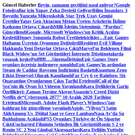
Skip
Güncel Haberler
Beyin, zamanın geçtiğini nasıl anlıyor?
Google
to
Fotoğraflar için Yapay Zeka Desteği Geliyor
Bilim İnsanları, 3
content
Boyutlu Yazıcıda Mikroskobik Star Trek Uzay Gemisi
Ürettiler
Yatay Gen Aktarımı Metan Üreten Arkelerin İklime
Katkısını Ortaya Çıkardı
Milli İşletim Sistemimiz “Pardus”
Güncellendi
Google, Microsoft Windows’un Kritik Açığını
Keşfetti
Disney Sonunda Robot Üretti
elektrikler…
Epic Games
Haftanın Ücretsiz Oyununu Değiştirdi
Resident Evil Village
Hakkında Yeni Detaylar Ortaya Çıktı
Marvel’ın Beklenen Filmi
Black Widow’un Set Görüntüleri İnternete Düştü
notalarda
yaşasak keşke
Puffffff….
Sinema
İletişim
Epic Games Store
oyunları ücretsiz indirmeye sunuldu
Epic Games’in ardından
Steam de Cadılar Bayramı İndirimini Başlattı
Kuantum Zeno
Etkisi Deneysel Olarak Kanıtlandı
Far Cry 6 ve Rainbow Six
Quarantine Oyunlarının Çıkış Tarihi Ertelendi
Call of the
Sea’nin ilk Oyun İçi Videosu Yayınlandı
Kara Deliklerin Garip
Özellikleri: Zaman Tersine Akıyor
Assassin’s Creed Dizisi
Netflix de
“Cyberpunk 2077” 10 Aralık 2020 Tarihine
Ertelendi
Microsoft, Adobe Flash Player’ı Windows’tan
kaldıran bir güncelleme yayınladı
Apple, “Vilynx”i Satın
Aldı
Among Us Dijital Saat ve Gece Lambası
Nasa Ay’da Su
Bulduğunu Açıkladı
PS5 Oyunları Türkiye de Ön Siparişe
Çıktı
Uncharted Filminin Setinden İlk Görüntü
Ronin S 2 ve
Ronin SC 2 Yeni Gimbal Aksesuarları
Kara Deliğin Yuttuğu