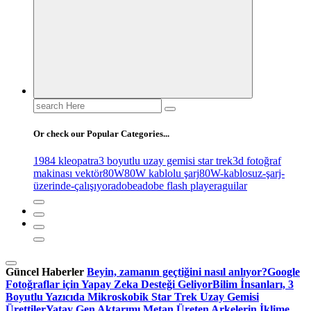
Search
for:
Or check our Popular Categories...
1984 kleopatra
3 boyutlu uzay gemisi star trek
3d fotoğraf
makinası vektör
80W
80W kablolu şarj
80W-kablosuz-şarj-
üzerinde-çalışıyor
adobe
adobe flash player
aguilar
Güncel Haberler
Beyin, zamanın geçtiğini nasıl anlıyor?
Google
Fotoğraflar için Yapay Zeka Desteği Geliyor
Bilim İnsanları, 3
Boyutlu Yazıcıda Mikroskobik Star Trek Uzay Gemisi
Ürettiler
Yatay Gen Aktarımı Metan Üreten Arkelerin İklime