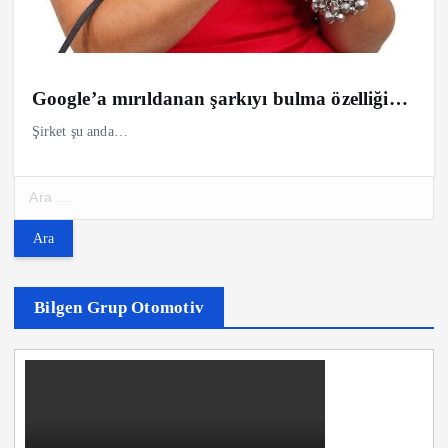
Google’a mırıldanan şarkıyı bulma özelliği…
Şirket şu anda…
A
r
a
m
a
:
Bilgen Grup Otomotiv