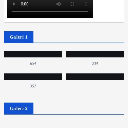
Galeri 1
654
234
357
Galeri 2