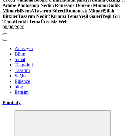
Adobe Photoshop Nedir?
Rönesans Dönemi Mimari
Gotik
Mimari
siNemA
Tasarım Süreci
Romanesk Mimari
Şifalı
Bitkiler
Tasarım Nedir?
Kırmızı Tema
Yeşil Galeri
Yeşil Gri
Tema
Renkli Tema
Ücretsiz Web
08/08/2026
Anasayfa
Bilim
Sanat
Teknoloji
Tasarım
Sağlık
Eğlence
blog
İletişim
Paintcity