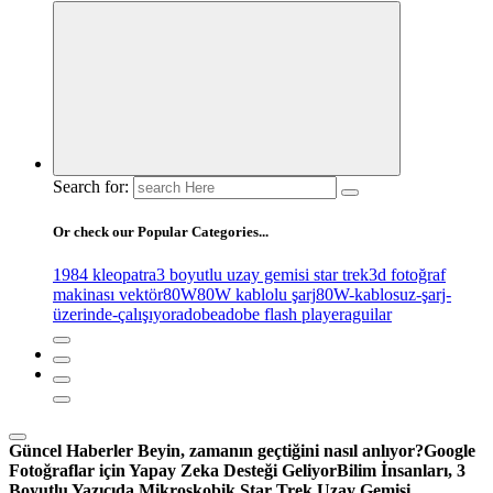
Search for:
Or check our Popular Categories...
1984 kleopatra
3 boyutlu uzay gemisi star trek
3d fotoğraf
makinası vektör
80W
80W kablolu şarj
80W-kablosuz-şarj-
üzerinde-çalışıyor
adobe
adobe flash player
aguilar
Güncel Haberler
Beyin, zamanın geçtiğini nasıl anlıyor?
Google
Fotoğraflar için Yapay Zeka Desteği Geliyor
Bilim İnsanları, 3
Boyutlu Yazıcıda Mikroskobik Star Trek Uzay Gemisi