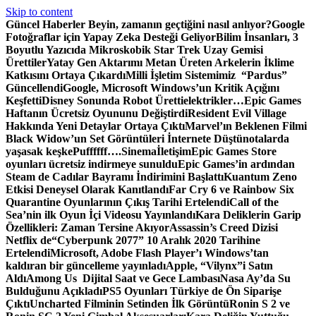
Skip to content
Güncel Haberler
Beyin, zamanın geçtiğini nasıl anlıyor?
Google
Fotoğraflar için Yapay Zeka Desteği Geliyor
Bilim İnsanları, 3
Boyutlu Yazıcıda Mikroskobik Star Trek Uzay Gemisi
Ürettiler
Yatay Gen Aktarımı Metan Üreten Arkelerin İklime
Katkısını Ortaya Çıkardı
Milli İşletim Sistemimiz “Pardus”
Güncellendi
Google, Microsoft Windows’un Kritik Açığını
Keşfetti
Disney Sonunda Robot Üretti
elektrikler…
Epic Games
Haftanın Ücretsiz Oyununu Değiştirdi
Resident Evil Village
Hakkında Yeni Detaylar Ortaya Çıktı
Marvel’ın Beklenen Filmi
Black Widow’un Set Görüntüleri İnternete Düştü
notalarda
yaşasak keşke
Puffffff….
Sinema
İletişim
Epic Games Store
oyunları ücretsiz indirmeye sunuldu
Epic Games’in ardından
Steam de Cadılar Bayramı İndirimini Başlattı
Kuantum Zeno
Etkisi Deneysel Olarak Kanıtlandı
Far Cry 6 ve Rainbow Six
Quarantine Oyunlarının Çıkış Tarihi Ertelendi
Call of the
Sea’nin ilk Oyun İçi Videosu Yayınlandı
Kara Deliklerin Garip
Özellikleri: Zaman Tersine Akıyor
Assassin’s Creed Dizisi
Netflix de
“Cyberpunk 2077” 10 Aralık 2020 Tarihine
Ertelendi
Microsoft, Adobe Flash Player’ı Windows’tan
kaldıran bir güncelleme yayınladı
Apple, “Vilynx”i Satın
Aldı
Among Us Dijital Saat ve Gece Lambası
Nasa Ay’da Su
Bulduğunu Açıkladı
PS5 Oyunları Türkiye de Ön Siparişe
Çıktı
Uncharted Filminin Setinden İlk Görüntü
Ronin S 2 ve