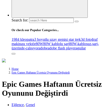
Search for:
Or check our Popular Categories...
1984 kleopatra
3 boyutlu uzay gemisi star trek
3d fotoğraf
makinası vektör
80W
80W kablolu şarj
80W-kablosuz-şarj-
üzerinde-çalışıyor
adobe
adobe flash player
aguilar
Home
Epic Games Haftanın Ücretsiz Oyununu Değiştirdi
Epic Games Haftanın Ücretsiz
Oyununu Değiştirdi
Eğlence
,
Genel