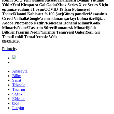
Ronin SC 2 Yeni Gimbal Aksesuarları
Kara Deliğin Yuttuğu
Yıldız
Yeni Kleopatra Gal Gadot
Xbox Series X ve Series S için
optimize edilmiş 31 oyun
COVID-19 İçin Potansiyel
Tedavi
Xiaomi Kablosuz %100 Şarj
Güneş panelleri
Assassin’s
Creed Valhalla
Google’a mırıldanan şarkıyı bulma özelliği…
Adobe Photoshop Nedir?
Rönesans Dönemi Mimari
Gotik
Mimari
siNemA
Tasarım Süreci
Romanesk Mimari
Şifalı
Bitkiler
Tasarım Nedir?
Kırmızı Tema
Yeşil Galeri
Yeşil Gri
Tema
Renkli Tema
Ücretsiz Web
08/08/2026
Paintcity
Anasayfa
Bilim
Sanat
Teknoloji
Tasarım
Sağlık
Eğlence
blog
İletişim