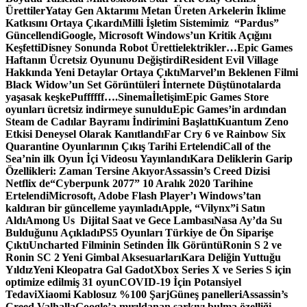
Ürettiler
Yatay Gen Aktarımı Metan Üreten Arkelerin İklime
Katkısını Ortaya Çıkardı
Milli İşletim Sistemimiz “Pardus”
Güncellendi
Google, Microsoft Windows’un Kritik Açığını
Keşfetti
Disney Sonunda Robot Üretti
elektrikler…
Epic Games
Haftanın Ücretsiz Oyununu Değiştirdi
Resident Evil Village
Hakkında Yeni Detaylar Ortaya Çıktı
Marvel’ın Beklenen Filmi
Black Widow’un Set Görüntüleri İnternete Düştü
notalarda
yaşasak keşke
Puffffff….
Sinema
İletişim
Epic Games Store
oyunları ücretsiz indirmeye sunuldu
Epic Games’in ardından
Steam de Cadılar Bayramı İndirimini Başlattı
Kuantum Zeno
Etkisi Deneysel Olarak Kanıtlandı
Far Cry 6 ve Rainbow Six
Quarantine Oyunlarının Çıkış Tarihi Ertelendi
Call of the
Sea’nin ilk Oyun İçi Videosu Yayınlandı
Kara Deliklerin Garip
Özellikleri: Zaman Tersine Akıyor
Assassin’s Creed Dizisi
Netflix de
“Cyberpunk 2077” 10 Aralık 2020 Tarihine
Ertelendi
Microsoft, Adobe Flash Player’ı Windows’tan
kaldıran bir güncelleme yayınladı
Apple, “Vilynx”i Satın
Aldı
Among Us Dijital Saat ve Gece Lambası
Nasa Ay’da Su
Bulduğunu Açıkladı
PS5 Oyunları Türkiye de Ön Siparişe
Çıktı
Uncharted Filminin Setinden İlk Görüntü
Ronin S 2 ve
Ronin SC 2 Yeni Gimbal Aksesuarları
Kara Deliğin Yuttuğu
Yıldız
Yeni Kleopatra Gal Gadot
Xbox Series X ve Series S için
optimize edilmiş 31 oyun
COVID-19 İçin Potansiyel
Tedavi
Xiaomi Kablosuz %100 Şarj
Güneş panelleri
Assassin’s
Creed Valhalla
Google’a mırıldanan şarkıyı bulma özelliği…