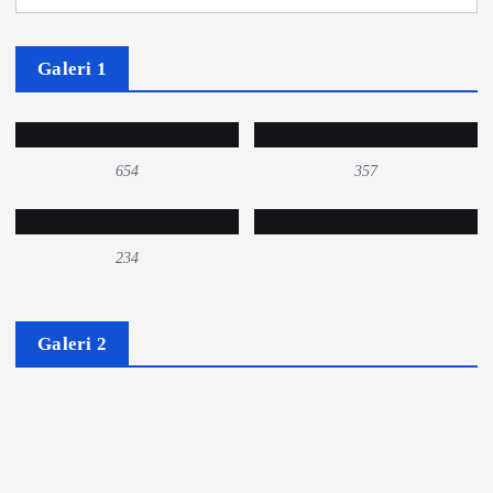
Galeri 1
654
357
234
Galeri 2