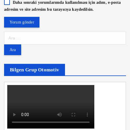
Daha sonraki yorumlarımda kullanılması için adım, e-posta
adresim ve site adresim bu tarayıcıya kaydedilsin.
A
r
a
m
a
:
Bilgen Grup Otomotiv