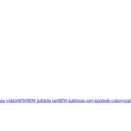
ası vektör
80W
80W kablolu şarj
80W-kablosuz-şarj-üzerinde-çalışıyor
a