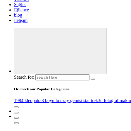
Sağlık
Eğlence
blog
İletişim
Search for:
Or check our Popular Categories...
1984 kleopatra
3 boyutlu uzay gemisi star trek
3d fotoğraf makin