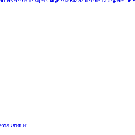
i
Huawei 40W’lık super charge kablosuz stant
iPhone 12
MagSafe
The V