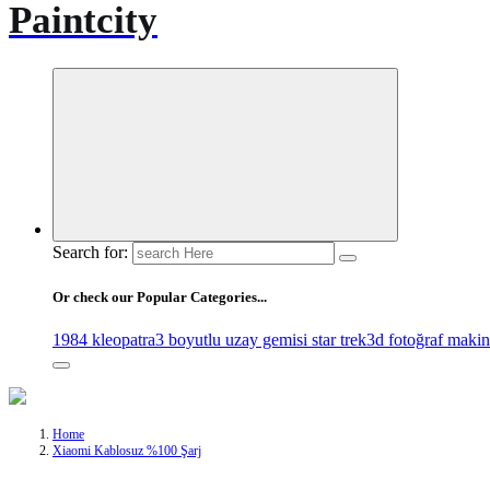
Paintcity
Search for:
Or check our Popular Categories...
1984 kleopatra
3 boyutlu uzay gemisi star trek
3d fotoğraf makin
Home
Xiaomi Kablosuz %100 Şarj