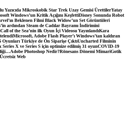
tlu Yazıcıda Mikroskobik Star Trek Uzay Gemisi Ürettiler
Yatay
osoft Windows’un Kritik Açığını Keşfetti
Disney Sonunda Robot
rvel’ın Beklenen Filmi Black Widow’un Set Görüntüleri
’in ardından Steam de Cadılar Bayramı İndirimini
i
Call of the Sea’nin ilk Oyun İçi Videosu Yayınlandı
Kara
telendi
Microsoft, Adobe Flash Player’ı Windows’tan kaldıran
 Oyunları Türkiye de Ön Siparişe Çıktı
Uncharted Filminin
 Series X ve Series S için optimize edilmiş 31 oyun
COVID-19
liği…
Adobe Photoshop Nedir?
Rönesans Dönemi Mimari
Gotik
Ücretsiz Web