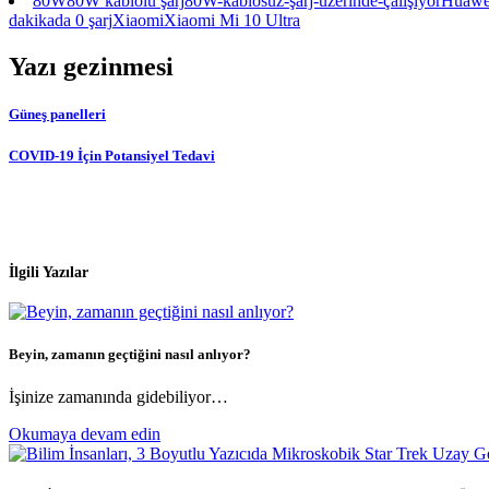
80W
80W kablolu şarj
80W-kablosuz-şarj-üzerinde-çalışıyor
Huawe
dakikada 0 şarj
Xiaomi
Xiaomi Mi 10 Ultra
Yazı gezinmesi
Güneş panelleri
COVID-19 İçin Potansiyel Tedavi
İlgili Yazılar
Beyin, zamanın geçtiğini nasıl anlıyor?
İşinize zamanında gidebiliyor…
Okumaya devam edin