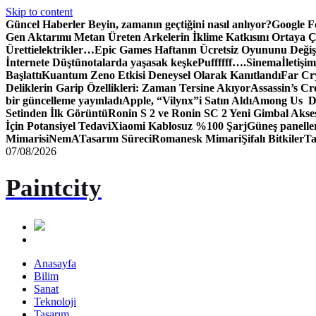
Skip to content
Güncel Haberler
Beyin, zamanın geçtiğini nasıl anlıyor?
Google Fo
Gen Aktarımı Metan Üreten Arkelerin İklime Katkısını Ortaya Ç
Üretti
elektrikler…
Epic Games Haftanın Ücretsiz Oyununu Değişt
İnternete Düştü
notalarda yaşasak keşke
Puffffff….
Sinema
İletişim
Başlattı
Kuantum Zeno Etkisi Deneysel Olarak Kanıtlandı
Far Cry
Deliklerin Garip Özellikleri: Zaman Tersine Akıyor
Assassin’s Cre
bir güncelleme yayınladı
Apple, “Vilynx”i Satın Aldı
Among Us Dij
Setinden İlk Görüntü
Ronin S 2 ve Ronin SC 2 Yeni Gimbal Akse
İçin Potansiyel Tedavi
Xiaomi Kablosuz %100 Şarj
Güneş panelle
Mimari
siNemA
Tasarım Süreci
Romanesk Mimari
Şifalı Bitkiler
Ta
07/08/2026
Paintcity
Anasayfa
Bilim
Sanat
Teknoloji
Tasarım