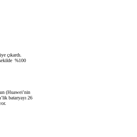
üye çıkardı.
r şekilde %100
orun (Huawei’nin
’lik bataryayı 26
yor.