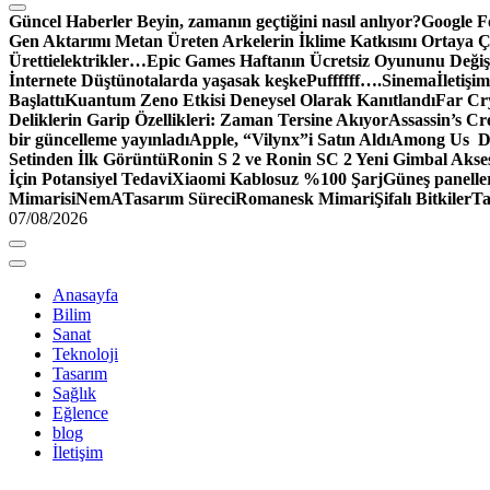
Güncel Haberler
Beyin, zamanın geçtiğini nasıl anlıyor?
Google Fo
Gen Aktarımı Metan Üreten Arkelerin İklime Katkısını Ortaya Ç
Üretti
elektrikler…
Epic Games Haftanın Ücretsiz Oyununu Değişt
İnternete Düştü
notalarda yaşasak keşke
Puffffff….
Sinema
İletişim
Başlattı
Kuantum Zeno Etkisi Deneysel Olarak Kanıtlandı
Far Cry
Deliklerin Garip Özellikleri: Zaman Tersine Akıyor
Assassin’s Cre
bir güncelleme yayınladı
Apple, “Vilynx”i Satın Aldı
Among Us Dij
Setinden İlk Görüntü
Ronin S 2 ve Ronin SC 2 Yeni Gimbal Akse
İçin Potansiyel Tedavi
Xiaomi Kablosuz %100 Şarj
Güneş panelle
Mimari
siNemA
Tasarım Süreci
Romanesk Mimari
Şifalı Bitkiler
Ta
07/08/2026
Anasayfa
Bilim
Sanat
Teknoloji
Tasarım
Sağlık
Eğlence
blog
İletişim