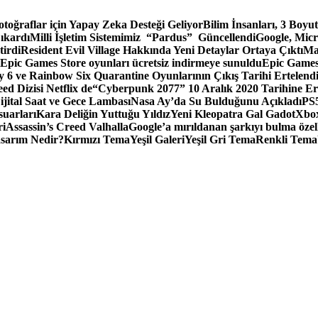
toğraflar için Yapay Zeka Desteği Geliyor
Bilim İnsanları, 3 Boyu
ıkardı
Milli İşletim Sistemimiz “Pardus” Güncellendi
Google, Micr
irdi
Resident Evil Village Hakkında Yeni Detaylar Ortaya Çıktı
Ma
Epic Games Store oyunları ücretsiz indirmeye sunuldu
Epic Games
 6 ve Rainbow Six Quarantine Oyunlarının Çıkış Tarihi Ertelend
ed Dizisi Netflix de
“Cyberpunk 2077” 10 Aralık 2020 Tarihine Er
ital Saat ve Gece Lambası
Nasa Ay’da Su Bulduğunu Açıkladı
PS5
suarları
Kara Deliğin Yuttuğu Yıldız
Yeni Kleopatra Gal Gadot
Xbox
ri
Assassin’s Creed Valhalla
Google’a mırıldanan şarkıyı bulma özel
sarım Nedir?
Kırmızı Tema
Yeşil Galeri
Yeşil Gri Tema
Renkli Tema