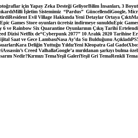
toğraflar için Yapay Zeka Desteği Geliyor
Bilim İnsanları, 3 Boyu
ıkardı
Milli İşletim Sistemimiz “Pardus” Güncellendi
Google, Micr
irdi
Resident Evil Village Hakkında Yeni Detaylar Ortaya Çıktı
Ma
Epic Games Store oyunları ücretsiz indirmeye sunuldu
Epic Games
 6 ve Rainbow Six Quarantine Oyunlarının Çıkış Tarihi Ertelend
ed Dizisi Netflix de
“Cyberpunk 2077” 10 Aralık 2020 Tarihine Er
ital Saat ve Gece Lambası
Nasa Ay’da Su Bulduğunu Açıkladı
PS5
suarları
Kara Deliğin Yuttuğu Yıldız
Yeni Kleopatra Gal Gadot
Xbox
ri
Assassin’s Creed Valhalla
Google’a mırıldanan şarkıyı bulma özel
sarım Nedir?
Kırmızı Tema
Yeşil Galeri
Yeşil Gri Tema
Renkli Tema