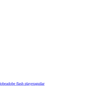
dobe
adobe flash player
aguilar