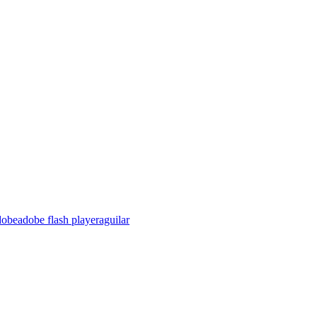
dobe
adobe flash player
aguilar