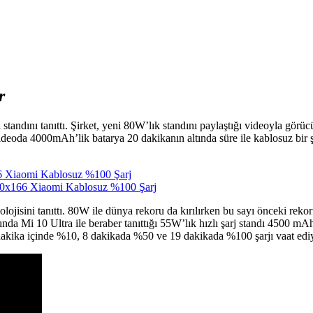
r
tandını tanıttı. Şirket, yeni 80W’lık standını paylaştığı videoyla görüc
videoda 4000mAh’lik batarya 20 dakikanın altında süre ile kablosuz bi
ojisini tanıttı. 80W ile dünya rekoru da kırılırken bu sayı önceki rek
da Mi 10 Ultra ile beraber tanıttığı 55W’lık hızlı şarj standı 4500 mAh
akika içinde %10, 8 dakikada %50 ve 19 dakikada %100 şarjı vaat edi