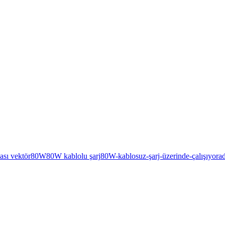
ası vektör
80W
80W kablolu şarj
80W-kablosuz-şarj-üzerinde-çalışıyor
a