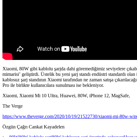
Xiaomi, 80W gibi kablolu şarjda dahi göremediğimiz seviyelere çıkabilm
mimarisi’ geliştirdi. Üstelik bu yeni şarj standı endüstri standardı ola
kablosuz şarj standının Xiaomi tarafından ne zaman satışa çıkarılacağı 
Pro ile birlikte kullanıcılara sunulması ise bekleniyor.
Xiaomi, Xiaomi Mi 10 Ultra, Huawei, 80W, iPhone 12, MagSafe,
The Verge
https://www.theverge.com/2020/10/19/21522730/xiaomi-mi-80w-wire
Özgün Çağrı Cankat Kayadelen