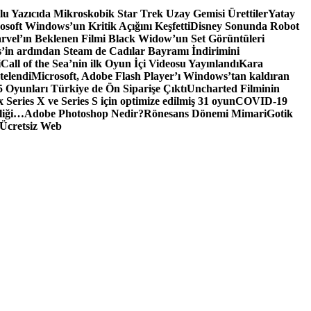
tlu Yazıcıda Mikroskobik Star Trek Uzay Gemisi Ürettiler
Yatay
osoft Windows’un Kritik Açığını Keşfetti
Disney Sonunda Robot
rvel’ın Beklenen Filmi Black Widow’un Set Görüntüleri
’in ardından Steam de Cadılar Bayramı İndirimini
i
Call of the Sea’nin ilk Oyun İçi Videosu Yayınlandı
Kara
telendi
Microsoft, Adobe Flash Player’ı Windows’tan kaldıran
 Oyunları Türkiye de Ön Siparişe Çıktı
Uncharted Filminin
 Series X ve Series S için optimize edilmiş 31 oyun
COVID-19
liği…
Adobe Photoshop Nedir?
Rönesans Dönemi Mimari
Gotik
Ücretsiz Web