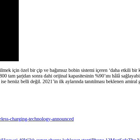
ek için özel bir çip ve bağımsız bobin sistemi içeren ‘daha etkili bir 
n 800 tam şarjdan sonra dahi orijinal kapasitesinin %90’ını hâlâ sağlayabi
ise henüz belli değil. 2021’in ilk aylarında tanıtılması beklenen amiral
less-charging-technology-announced