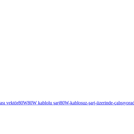
ası vektör
80W
80W kablolu şarj
80W-kablosuz-şarj-üzerinde-çalışıyor
a