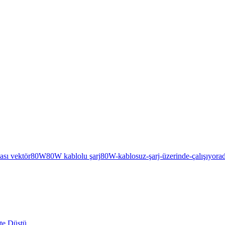
ası vektör
80W
80W kablolu şarj
80W-kablosuz-şarj-üzerinde-çalışıyor
a