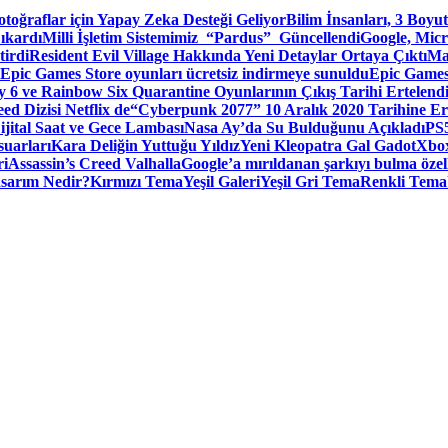
toğraflar için Yapay Zeka Desteği Geliyor
Bilim İnsanları, 3 Boyu
ıkardı
Milli İşletim Sistemimiz “Pardus” Güncellendi
Google, Micr
irdi
Resident Evil Village Hakkında Yeni Detaylar Ortaya Çıktı
Ma
Epic Games Store oyunları ücretsiz indirmeye sunuldu
Epic Games
 6 ve Rainbow Six Quarantine Oyunlarının Çıkış Tarihi Ertelend
ed Dizisi Netflix de
“Cyberpunk 2077” 10 Aralık 2020 Tarihine Er
ital Saat ve Gece Lambası
Nasa Ay’da Su Bulduğunu Açıkladı
PS5
suarları
Kara Deliğin Yuttuğu Yıldız
Yeni Kleopatra Gal Gadot
Xbox
ri
Assassin’s Creed Valhalla
Google’a mırıldanan şarkıyı bulma özel
sarım Nedir?
Kırmızı Tema
Yeşil Galeri
Yeşil Gri Tema
Renkli Tema