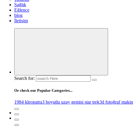
Sağlık
Eğlence
blog
İletişim
Search for:
Or check our Popular Categories...
1984 kleopatra
3 boyutlu uzay gemisi star trek
3d fotoğraf makin