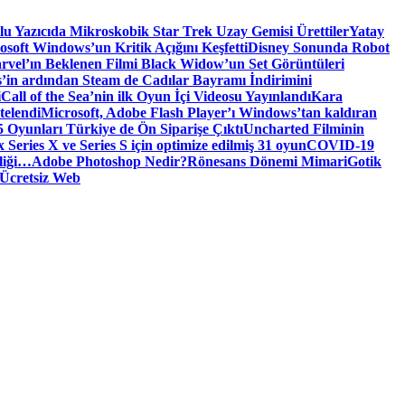
tlu Yazıcıda Mikroskobik Star Trek Uzay Gemisi Ürettiler
Yatay
osoft Windows’un Kritik Açığını Keşfetti
Disney Sonunda Robot
rvel’ın Beklenen Filmi Black Widow’un Set Görüntüleri
’in ardından Steam de Cadılar Bayramı İndirimini
i
Call of the Sea’nin ilk Oyun İçi Videosu Yayınlandı
Kara
telendi
Microsoft, Adobe Flash Player’ı Windows’tan kaldıran
 Oyunları Türkiye de Ön Siparişe Çıktı
Uncharted Filminin
 Series X ve Series S için optimize edilmiş 31 oyun
COVID-19
liği…
Adobe Photoshop Nedir?
Rönesans Dönemi Mimari
Gotik
Ücretsiz Web