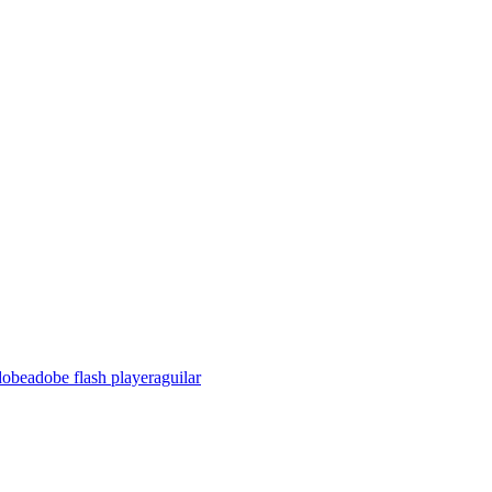
dobe
adobe flash player
aguilar