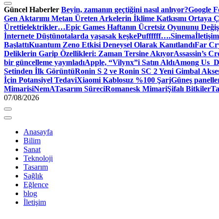
Güncel Haberler
Beyin, zamanın geçtiğini nasıl anlıyor?
Google Fo
Gen Aktarımı Metan Üreten Arkelerin İklime Katkısını Ortaya Ç
Üretti
elektrikler…
Epic Games Haftanın Ücretsiz Oyununu Değişt
İnternete Düştü
notalarda yaşasak keşke
Puffffff….
Sinema
İletişim
Başlattı
Kuantum Zeno Etkisi Deneysel Olarak Kanıtlandı
Far Cry
Deliklerin Garip Özellikleri: Zaman Tersine Akıyor
Assassin’s Cre
bir güncelleme yayınladı
Apple, “Vilynx”i Satın Aldı
Among Us Dij
Setinden İlk Görüntü
Ronin S 2 ve Ronin SC 2 Yeni Gimbal Akse
İçin Potansiyel Tedavi
Xiaomi Kablosuz %100 Şarj
Güneş panelle
Mimari
siNemA
Tasarım Süreci
Romanesk Mimari
Şifalı Bitkiler
Ta
07/08/2026
Anasayfa
Bilim
Sanat
Teknoloji
Tasarım
Sağlık
Eğlence
blog
İletişim