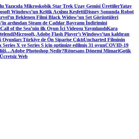
tlu Yazıcıda Mikroskobik Star Trek Uzay Gemisi Ürettiler
Yatay
osoft Windows’un Kritik Açığını Keşfetti
Disney Sonunda Robot
rvel’ın Beklenen Filmi Black Widow’un Set Görüntüleri
’in ardından Steam de Cadılar Bayramı İndirimini
i
Call of the Sea’nin ilk Oyun İçi Videosu Yayınlandı
Kara
telendi
Microsoft, Adobe Flash Player’ı Windows’tan kaldıran
 Oyunları Türkiye de Ön Siparişe Çıktı
Uncharted Filminin
 Series X ve Series S için optimize edilmiş 31 oyun
COVID-19
liği…
Adobe Photoshop Nedir?
Rönesans Dönemi Mimari
Gotik
Ücretsiz Web