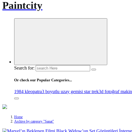
Paintcity
Search for:
Or check our Popular Categories...
1984 kleopatra
3 boyutlu uzay gemisi star trek
3d fotoğraf makin
Home
Archive by category "Sanat"