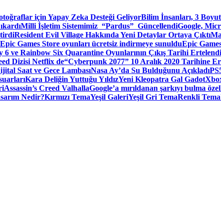
toğraflar için Yapay Zeka Desteği Geliyor
Bilim İnsanları, 3 Boyu
ıkardı
Milli İşletim Sistemimiz “Pardus” Güncellendi
Google, Micr
irdi
Resident Evil Village Hakkında Yeni Detaylar Ortaya Çıktı
Ma
Epic Games Store oyunları ücretsiz indirmeye sunuldu
Epic Games
 6 ve Rainbow Six Quarantine Oyunlarının Çıkış Tarihi Ertelend
ed Dizisi Netflix de
“Cyberpunk 2077” 10 Aralık 2020 Tarihine Er
ital Saat ve Gece Lambası
Nasa Ay’da Su Bulduğunu Açıkladı
PS5
suarları
Kara Deliğin Yuttuğu Yıldız
Yeni Kleopatra Gal Gadot
Xbox
ri
Assassin’s Creed Valhalla
Google’a mırıldanan şarkıyı bulma özel
sarım Nedir?
Kırmızı Tema
Yeşil Galeri
Yeşil Gri Tema
Renkli Tema