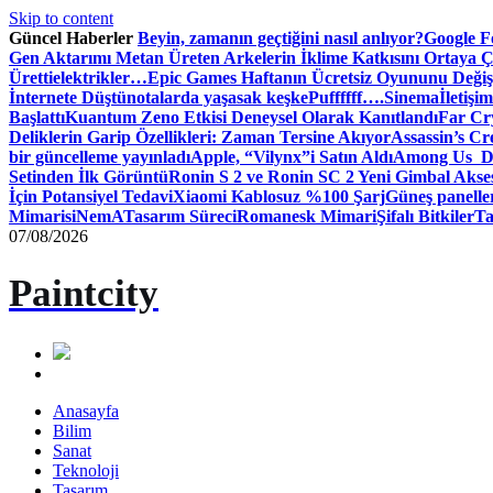
Skip to content
Güncel Haberler
Beyin, zamanın geçtiğini nasıl anlıyor?
Google Fo
Gen Aktarımı Metan Üreten Arkelerin İklime Katkısını Ortaya Ç
Üretti
elektrikler…
Epic Games Haftanın Ücretsiz Oyununu Değişt
İnternete Düştü
notalarda yaşasak keşke
Puffffff….
Sinema
İletişim
Başlattı
Kuantum Zeno Etkisi Deneysel Olarak Kanıtlandı
Far Cry
Deliklerin Garip Özellikleri: Zaman Tersine Akıyor
Assassin’s Cre
bir güncelleme yayınladı
Apple, “Vilynx”i Satın Aldı
Among Us Dij
Setinden İlk Görüntü
Ronin S 2 ve Ronin SC 2 Yeni Gimbal Akse
İçin Potansiyel Tedavi
Xiaomi Kablosuz %100 Şarj
Güneş panelle
Mimari
siNemA
Tasarım Süreci
Romanesk Mimari
Şifalı Bitkiler
Ta
07/08/2026
Paintcity
Anasayfa
Bilim
Sanat
Teknoloji
Tasarım