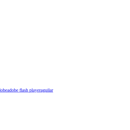
dobe
adobe flash player
aguilar