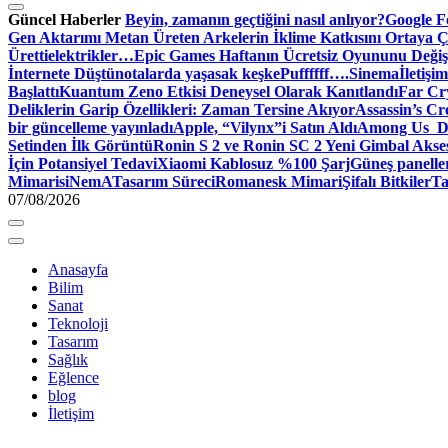
Güncel Haberler
Beyin, zamanın geçtiğini nasıl anlıyor?
Google Fo
Gen Aktarımı Metan Üreten Arkelerin İklime Katkısını Ortaya Ç
Üretti
elektrikler…
Epic Games Haftanın Ücretsiz Oyununu Değişt
İnternete Düştü
notalarda yaşasak keşke
Puffffff….
Sinema
İletişim
Başlattı
Kuantum Zeno Etkisi Deneysel Olarak Kanıtlandı
Far Cry
Deliklerin Garip Özellikleri: Zaman Tersine Akıyor
Assassin’s Cre
bir güncelleme yayınladı
Apple, “Vilynx”i Satın Aldı
Among Us Dij
Setinden İlk Görüntü
Ronin S 2 ve Ronin SC 2 Yeni Gimbal Akse
İçin Potansiyel Tedavi
Xiaomi Kablosuz %100 Şarj
Güneş panelle
Mimari
siNemA
Tasarım Süreci
Romanesk Mimari
Şifalı Bitkiler
Ta
07/08/2026
Anasayfa
Bilim
Sanat
Teknoloji
Tasarım
Sağlık
Eğlence
blog
İletişim