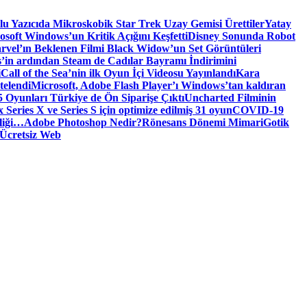
tlu Yazıcıda Mikroskobik Star Trek Uzay Gemisi Ürettiler
Yatay
osoft Windows’un Kritik Açığını Keşfetti
Disney Sonunda Robot
rvel’ın Beklenen Filmi Black Widow’un Set Görüntüleri
’in ardından Steam de Cadılar Bayramı İndirimini
i
Call of the Sea’nin ilk Oyun İçi Videosu Yayınlandı
Kara
telendi
Microsoft, Adobe Flash Player’ı Windows’tan kaldıran
 Oyunları Türkiye de Ön Siparişe Çıktı
Uncharted Filminin
 Series X ve Series S için optimize edilmiş 31 oyun
COVID-19
liği…
Adobe Photoshop Nedir?
Rönesans Dönemi Mimari
Gotik
Ücretsiz Web