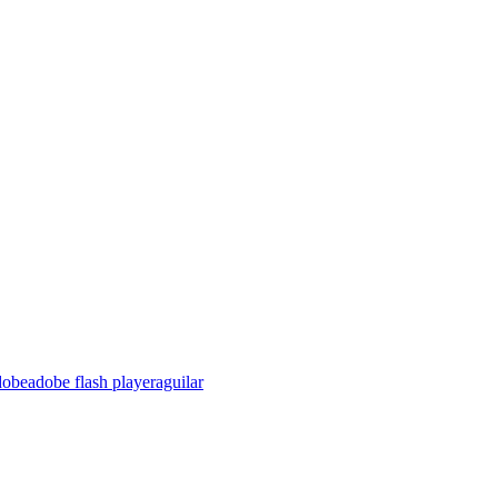
dobe
adobe flash player
aguilar