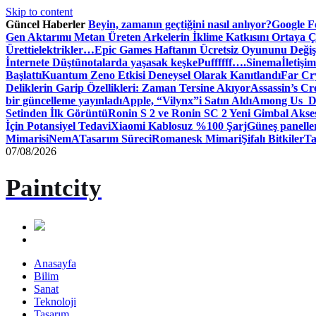
Skip to content
Güncel Haberler
Beyin, zamanın geçtiğini nasıl anlıyor?
Google Fo
Gen Aktarımı Metan Üreten Arkelerin İklime Katkısını Ortaya Ç
Üretti
elektrikler…
Epic Games Haftanın Ücretsiz Oyununu Değişt
İnternete Düştü
notalarda yaşasak keşke
Puffffff….
Sinema
İletişim
Başlattı
Kuantum Zeno Etkisi Deneysel Olarak Kanıtlandı
Far Cry
Deliklerin Garip Özellikleri: Zaman Tersine Akıyor
Assassin’s Cre
bir güncelleme yayınladı
Apple, “Vilynx”i Satın Aldı
Among Us Dij
Setinden İlk Görüntü
Ronin S 2 ve Ronin SC 2 Yeni Gimbal Akse
İçin Potansiyel Tedavi
Xiaomi Kablosuz %100 Şarj
Güneş panelle
Mimari
siNemA
Tasarım Süreci
Romanesk Mimari
Şifalı Bitkiler
Ta
07/08/2026
Paintcity
Anasayfa
Bilim
Sanat
Teknoloji
Tasarım