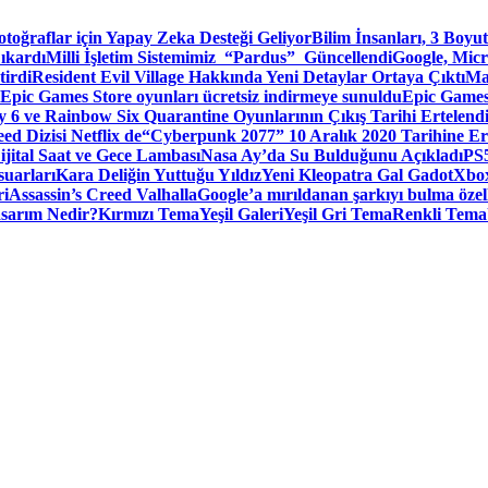
toğraflar için Yapay Zeka Desteği Geliyor
Bilim İnsanları, 3 Boyu
ıkardı
Milli İşletim Sistemimiz “Pardus” Güncellendi
Google, Micr
irdi
Resident Evil Village Hakkında Yeni Detaylar Ortaya Çıktı
Ma
Epic Games Store oyunları ücretsiz indirmeye sunuldu
Epic Games
 6 ve Rainbow Six Quarantine Oyunlarının Çıkış Tarihi Ertelend
ed Dizisi Netflix de
“Cyberpunk 2077” 10 Aralık 2020 Tarihine Er
ital Saat ve Gece Lambası
Nasa Ay’da Su Bulduğunu Açıkladı
PS5
suarları
Kara Deliğin Yuttuğu Yıldız
Yeni Kleopatra Gal Gadot
Xbox
ri
Assassin’s Creed Valhalla
Google’a mırıldanan şarkıyı bulma özel
sarım Nedir?
Kırmızı Tema
Yeşil Galeri
Yeşil Gri Tema
Renkli Tema