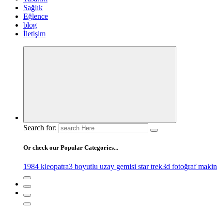
Sağlık
Eğlence
blog
İletişim
Search for:
Or check our Popular Categories...
1984 kleopatra
3 boyutlu uzay gemisi star trek
3d fotoğraf makin