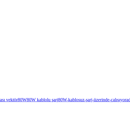
ası vektör
80W
80W kablolu şarj
80W-kablosuz-şarj-üzerinde-çalışıyor
a