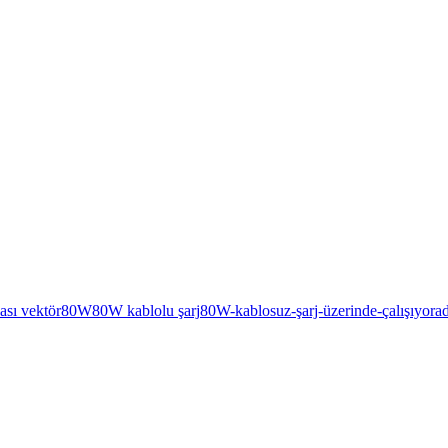
ası vektör
80W
80W kablolu şarj
80W-kablosuz-şarj-üzerinde-çalışıyor
a