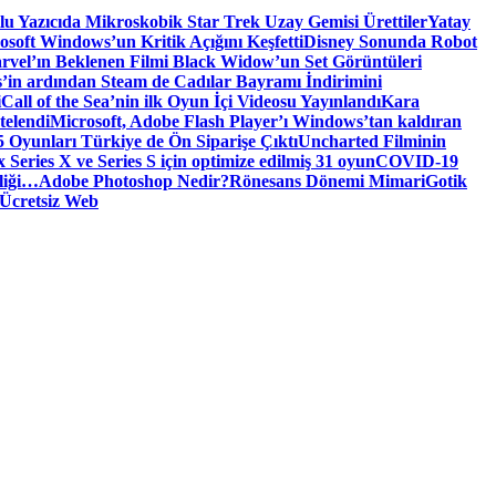
tlu Yazıcıda Mikroskobik Star Trek Uzay Gemisi Ürettiler
Yatay
osoft Windows’un Kritik Açığını Keşfetti
Disney Sonunda Robot
rvel’ın Beklenen Filmi Black Widow’un Set Görüntüleri
’in ardından Steam de Cadılar Bayramı İndirimini
i
Call of the Sea’nin ilk Oyun İçi Videosu Yayınlandı
Kara
telendi
Microsoft, Adobe Flash Player’ı Windows’tan kaldıran
 Oyunları Türkiye de Ön Siparişe Çıktı
Uncharted Filminin
 Series X ve Series S için optimize edilmiş 31 oyun
COVID-19
liği…
Adobe Photoshop Nedir?
Rönesans Dönemi Mimari
Gotik
Ücretsiz Web