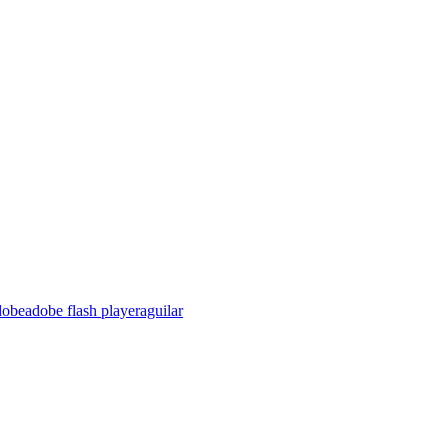
dobe
adobe flash player
aguilar