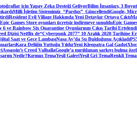
toğraflar için Yapay Zeka Desteği Geliyor
Bilim İnsanları, 3 Boyu
ıkardı
Milli İşletim Sistemimiz “Pardus” Güncellendi
Google, Micr
irdi
Resident Evil Village Hakkında Yeni Detaylar Ortaya Çıktı
Ma
Epic Games Store oyunları ücretsiz indirmeye sunuldu
Epic Games
 6 ve Rainbow Six Quarantine Oyunlarının Çıkış Tarihi Ertelend
ed Dizisi Netflix de
“Cyberpunk 2077” 10 Aralık 2020 Tarihine Er
ital Saat ve Gece Lambası
Nasa Ay’da Su Bulduğunu Açıkladı
PS5
suarları
Kara Deliğin Yuttuğu Yıldız
Yeni Kleopatra Gal Gadot
Xbox
ri
Assassin’s Creed Valhalla
Google’a mırıldanan şarkıyı bulma özel
sarım Nedir?
Kırmızı Tema
Yeşil Galeri
Yeşil Gri Tema
Renkli Tema