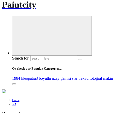
Paintcity
Search for:
Or check our Popular Categories...
1984 kleopatra
3 boyutlu uzay gemisi star trek
3d fotoğraf makin
Home
3D