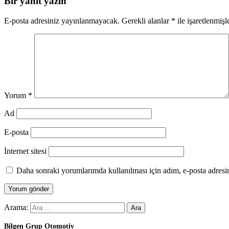
Bir yanıt yazın
E-posta adresiniz yayınlanmayacak.
Gerekli alanlar
*
ile işaretlenmişl
Yorum
*
Ad
E-posta
İnternet sitesi
Daha sonraki yorumlarımda kullanılması için adım, e-posta adresim
Arama:
Bilgen Grup Otomotiv