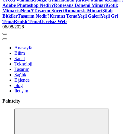
Adobe Photoshop Nedir?
Rönesans Dönemi Mimari
Gotik
Mimari
siNemA
Tasarım Süreci
Romanesk Mimari
Şifalı
Bitkiler
Tasarım Nedir?
Kırmızı Tema
Yeşil Galeri
Yeşil Gri
Tema
Renkli Tema
Ücretsiz Web
06/08/2026
Anasayfa
Bilim
Sanat
Teknoloji
Tasarım
Sağlık
Eğlence
blog
İletişim
Paintcity