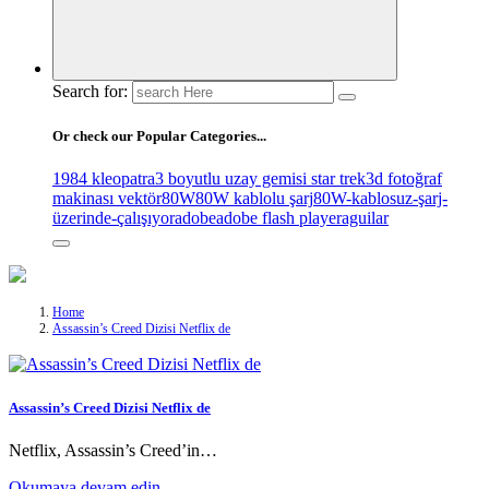
Search for:
Or check our Popular Categories...
1984 kleopatra
3 boyutlu uzay gemisi star trek
3d fotoğraf
makinası vektör
80W
80W kablolu şarj
80W-kablosuz-şarj-
üzerinde-çalışıyor
adobe
adobe flash player
aguilar
Home
Assassin’s Creed Dizisi Netflix de
Assassin’s Creed Dizisi Netflix de
Netflix, Assassin’s Creed’in…
Okumaya devam edin