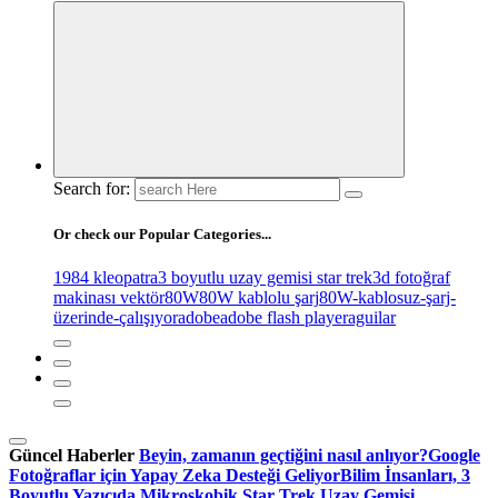
Search for:
Or check our Popular Categories...
1984 kleopatra
3 boyutlu uzay gemisi star trek
3d fotoğraf
makinası vektör
80W
80W kablolu şarj
80W-kablosuz-şarj-
üzerinde-çalışıyor
adobe
adobe flash player
aguilar
Güncel Haberler
Beyin, zamanın geçtiğini nasıl anlıyor?
Google
Fotoğraflar için Yapay Zeka Desteği Geliyor
Bilim İnsanları, 3
Boyutlu Yazıcıda Mikroskobik Star Trek Uzay Gemisi