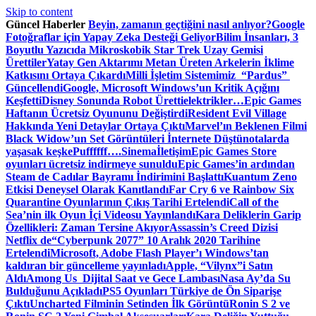
Skip to content
Güncel Haberler
Beyin, zamanın geçtiğini nasıl anlıyor?
Google
Fotoğraflar için Yapay Zeka Desteği Geliyor
Bilim İnsanları, 3
Boyutlu Yazıcıda Mikroskobik Star Trek Uzay Gemisi
Ürettiler
Yatay Gen Aktarımı Metan Üreten Arkelerin İklime
Katkısını Ortaya Çıkardı
Milli İşletim Sistemimiz “Pardus”
Güncellendi
Google, Microsoft Windows’un Kritik Açığını
Keşfetti
Disney Sonunda Robot Üretti
elektrikler…
Epic Games
Haftanın Ücretsiz Oyununu Değiştirdi
Resident Evil Village
Hakkında Yeni Detaylar Ortaya Çıktı
Marvel’ın Beklenen Filmi
Black Widow’un Set Görüntüleri İnternete Düştü
notalarda
yaşasak keşke
Puffffff….
Sinema
İletişim
Epic Games Store
oyunları ücretsiz indirmeye sunuldu
Epic Games’in ardından
Steam de Cadılar Bayramı İndirimini Başlattı
Kuantum Zeno
Etkisi Deneysel Olarak Kanıtlandı
Far Cry 6 ve Rainbow Six
Quarantine Oyunlarının Çıkış Tarihi Ertelendi
Call of the
Sea’nin ilk Oyun İçi Videosu Yayınlandı
Kara Deliklerin Garip
Özellikleri: Zaman Tersine Akıyor
Assassin’s Creed Dizisi
Netflix de
“Cyberpunk 2077” 10 Aralık 2020 Tarihine
Ertelendi
Microsoft, Adobe Flash Player’ı Windows’tan
kaldıran bir güncelleme yayınladı
Apple, “Vilynx”i Satın
Aldı
Among Us Dijital Saat ve Gece Lambası
Nasa Ay’da Su
Bulduğunu Açıkladı
PS5 Oyunları Türkiye de Ön Siparişe
Çıktı
Uncharted Filminin Setinden İlk Görüntü
Ronin S 2 ve