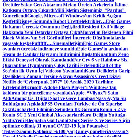
Ürettiler
Yatay Gen Aktarımı Metan Üreten Arkelerin İklime
Katkısını Ortaya Çıkardı
Milli İşletim Sistemimiz “Pardus”
Güncellendi
Google, Microsoft Windows’un Kritik Açığını
Keşfetti
Disney Sonunda Robot Üretti
elektrikler…
Epic Games
Haftanın Ücretsiz Oyununu Değiştirdi
Resident Evil Village
Hakkında Yeni Detaylar Ortaya Çıktı
Marvel’ın Beklenen Filmi
Black Widow’un Set Görüntüleri İnternete Düştü
notalarda
yaşasak keşke
Puffffff….
Sinema
İletişim
Epic Games Store
oyunları ücretsiz indirmeye sunuldu
Epic Games’in ardından
Steam de Cadılar Bayramı İndirimini Başlattı
Kuantum Zeno
Etkisi Deneysel Olarak Kanıtlandı
Far Cry 6 ve Rainbow Six
Quarantine Oyunlarının Çıkış Tarihi Ertelendi
Call of the
Sea’nin ilk Oyun İçi Videosu Yayınlandı
Kara Deliklerin Garip
Özellikleri: Zaman Tersine Akıyor
Assassin’s Creed Dizisi
Netflix de
“Cyberpunk 2077” 10 Aralık 2020 Tarihine
Ertelendi
Microsoft, Adobe Flash Player’ı Windows’tan
kaldıran bir güncelleme yayınladı
Apple, “Vilynx”i Satın
Aldı
Among Us Dijital Saat ve Gece Lambası
Nasa Ay’da Su
Bulduğunu Açıkladı
PS5 Oyunları Türkiye de Ön Siparişe
Çıktı
Uncharted Filminin Setinden İlk Görüntü
Ronin S 2 ve
Ronin SC 2 Yeni Gimbal Aksesuarları
Kara Deliğin Yuttuğu
Yıldız
Yeni Kleopatra Gal Gadot
Xbox Series X ve Series S için
optimize edilmiş 31 oyun
COVID-19 İçin Potansiyel
Tedavi
Xiaomi Kablosuz %100 Şarj
Güneş panelleri
Assassin’s
Creed Valhalla
Google’a mırıldanan şarkıyı bulma özelliği…