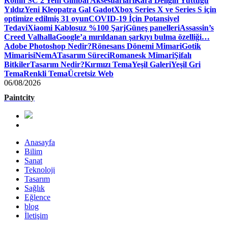
Ronin SC 2 Yeni Gimbal Aksesuarları
Kara Deliğin Yuttuğu
Yıldız
Yeni Kleopatra Gal Gadot
Xbox Series X ve Series S için
optimize edilmiş 31 oyun
COVID-19 İçin Potansiyel
Tedavi
Xiaomi Kablosuz %100 Şarj
Güneş panelleri
Assassin’s
Creed Valhalla
Google’a mırıldanan şarkıyı bulma özelliği…
Adobe Photoshop Nedir?
Rönesans Dönemi Mimari
Gotik
Mimari
siNemA
Tasarım Süreci
Romanesk Mimari
Şifalı
Bitkiler
Tasarım Nedir?
Kırmızı Tema
Yeşil Galeri
Yeşil Gri
Tema
Renkli Tema
Ücretsiz Web
06/08/2026
Paintcity
Anasayfa
Bilim
Sanat
Teknoloji
Tasarım
Sağlık
Eğlence
blog
İletişim