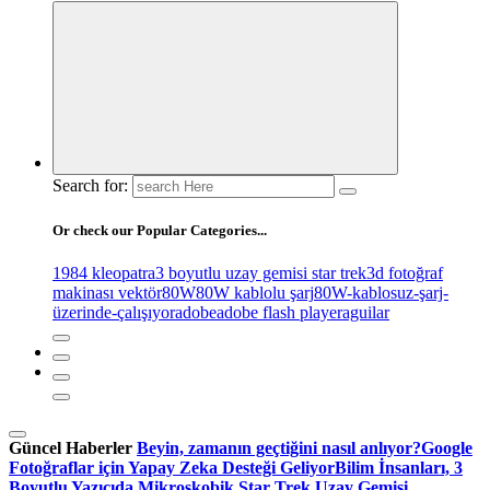
Search for:
Or check our Popular Categories...
1984 kleopatra
3 boyutlu uzay gemisi star trek
3d fotoğraf
makinası vektör
80W
80W kablolu şarj
80W-kablosuz-şarj-
üzerinde-çalışıyor
adobe
adobe flash player
aguilar
Güncel Haberler
Beyin, zamanın geçtiğini nasıl anlıyor?
Google
Fotoğraflar için Yapay Zeka Desteği Geliyor
Bilim İnsanları, 3
Boyutlu Yazıcıda Mikroskobik Star Trek Uzay Gemisi