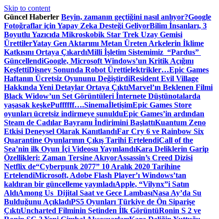
Skip to content
Güncel Haberler
Beyin, zamanın geçtiğini nasıl anlıyor?
Google
Fotoğraflar için Yapay Zeka Desteği Geliyor
Bilim İnsanları, 3
Boyutlu Yazıcıda Mikroskobik Star Trek Uzay Gemisi
Ürettiler
Yatay Gen Aktarımı Metan Üreten Arkelerin İklime
Katkısını Ortaya Çıkardı
Milli İşletim Sistemimiz “Pardus”
Güncellendi
Google, Microsoft Windows’un Kritik Açığını
Keşfetti
Disney Sonunda Robot Üretti
elektrikler…
Epic Games
Haftanın Ücretsiz Oyununu Değiştirdi
Resident Evil Village
Hakkında Yeni Detaylar Ortaya Çıktı
Marvel’ın Beklenen Filmi
Black Widow’un Set Görüntüleri İnternete Düştü
notalarda
yaşasak keşke
Puffffff….
Sinema
İletişim
Epic Games Store
oyunları ücretsiz indirmeye sunuldu
Epic Games’in ardından
Steam de Cadılar Bayramı İndirimini Başlattı
Kuantum Zeno
Etkisi Deneysel Olarak Kanıtlandı
Far Cry 6 ve Rainbow Six
Quarantine Oyunlarının Çıkış Tarihi Ertelendi
Call of the
Sea’nin ilk Oyun İçi Videosu Yayınlandı
Kara Deliklerin Garip
Özellikleri: Zaman Tersine Akıyor
Assassin’s Creed Dizisi
Netflix de
“Cyberpunk 2077” 10 Aralık 2020 Tarihine
Ertelendi
Microsoft, Adobe Flash Player’ı Windows’tan
kaldıran bir güncelleme yayınladı
Apple, “Vilynx”i Satın
Aldı
Among Us Dijital Saat ve Gece Lambası
Nasa Ay’da Su
Bulduğunu Açıkladı
PS5 Oyunları Türkiye de Ön Siparişe
Çıktı
Uncharted Filminin Setinden İlk Görüntü
Ronin S 2 ve