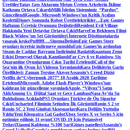
Ürettiler
Yatay Gen Aktarımı Metan Üreten Arkelerin İklime
Katkısını Ortaya Çıkardı
Milli İşletim Sistemimiz “Pardus”
Güncellendi
Google, Microsoft Windows’un Kritik Açığını
Keşfetti
Disney Sonunda Robot Üretti
elektrikler…
Epic Games
Haftanın Ücretsiz Oyununu Değiştirdi
Resident Evil Village
Hakkında Yeni Detaylar Ortaya Çıktı
Marvel’ın Beklenen Filmi
Black Widow’un Set Görüntüleri İnternete Düştü
notalarda
yaşasak keşke
Puffffff….
Sinema
İletişim
Epic Games Store
oyunları ücretsiz indirmeye sunuldu
Epic Games’in ardından
Steam de Cadılar Bayramı İndirimini Başlattı
Kuantum Zeno
Etkisi Deneysel Olarak Kanıtlandı
Far Cry 6 ve Rainbow Six
Quarantine Oyunlarının Çıkış Tarihi Ertelendi
Call of the
Sea’nin ilk Oyun İçi Videosu Yayınlandı
Kara Deliklerin Garip
Özellikleri: Zaman Tersine Akıyor
Assassin’s Creed Dizisi
Netflix de
“Cyberpunk 2077” 10 Aralık 2020 Tarihine
Ertelendi
Microsoft, Adobe Flash Player’ı Windows’tan
kaldıran bir güncelleme yayınladı
Apple, “Vilynx”i Satın
Aldı
Among Us Dijital Saat ve Gece Lambası
Nasa Ay’da Su
Bulduğunu Açıkladı
PS5 Oyunları Türkiye de Ön Siparişe
Çıktı
Uncharted Filminin Setinden İlk Görüntü
Ronin S 2 ve
Ronin SC 2 Yeni Gimbal Aksesuarları
Kara Deliğin Yuttuğu
Yıldız
Yeni Kleopatra Gal Gadot
Xbox Series X ve Series S için
optimize edilmiş 31 oyun
COVID-19 İçin Potansiyel
Tedavi
Xiaomi Kablosuz %100 Şarj
Güneş panelleri
Assassin’s
Creed Valhalla
Google’a mırıldanan şarkıyı bulma özelliği…