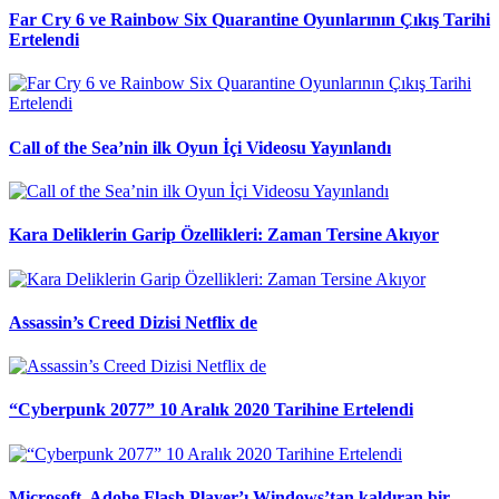
Far Cry 6 ve Rainbow Six Quarantine Oyunlarının Çıkış Tarihi
Ertelendi
Call of the Sea’nin ilk Oyun İçi Videosu Yayınlandı
Kara Deliklerin Garip Özellikleri: Zaman Tersine Akıyor
Assassin’s Creed Dizisi Netflix de
“Cyberpunk 2077” 10 Aralık 2020 Tarihine Ertelendi
Microsoft, Adobe Flash Player’ı Windows’tan kaldıran bir