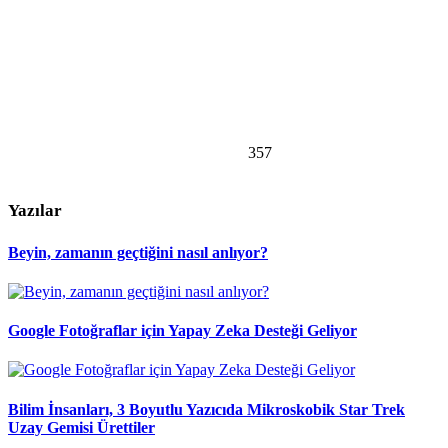
357
Yazılar
Beyin, zamanın geçtiğini nasıl anlıyor?
Google Fotoğraflar için Yapay Zeka Desteği Geliyor
Bilim İnsanları, 3 Boyutlu Yazıcıda Mikroskobik Star Trek
Uzay Gemisi Ürettiler