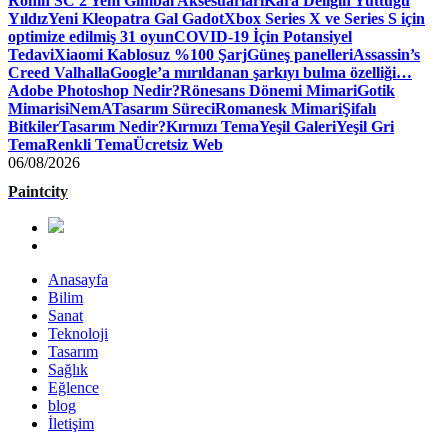
Ronin SC 2 Yeni Gimbal Aksesuarları
Kara Deliğin Yuttuğu
Yıldız
Yeni Kleopatra Gal Gadot
Xbox Series X ve Series S için
optimize edilmiş 31 oyun
COVID-19 İçin Potansiyel
Tedavi
Xiaomi Kablosuz %100 Şarj
Güneş panelleri
Assassin’s
Creed Valhalla
Google’a mırıldanan şarkıyı bulma özelliği…
Adobe Photoshop Nedir?
Rönesans Dönemi Mimari
Gotik
Mimari
siNemA
Tasarım Süreci
Romanesk Mimari
Şifalı
Bitkiler
Tasarım Nedir?
Kırmızı Tema
Yeşil Galeri
Yeşil Gri
Tema
Renkli Tema
Ücretsiz Web
06/08/2026
Paintcity
Anasayfa
Bilim
Sanat
Teknoloji
Tasarım
Sağlık
Eğlence
blog
İletişim