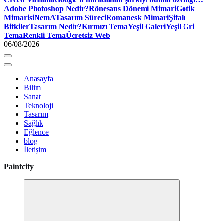
Adobe Photoshop Nedir?
Rönesans Dönemi Mimari
Gotik
Mimari
siNemA
Tasarım Süreci
Romanesk Mimari
Şifalı
Bitkiler
Tasarım Nedir?
Kırmızı Tema
Yeşil Galeri
Yeşil Gri
Tema
Renkli Tema
Ücretsiz Web
06/08/2026
Anasayfa
Bilim
Sanat
Teknoloji
Tasarım
Sağlık
Eğlence
blog
İletişim
Paintcity