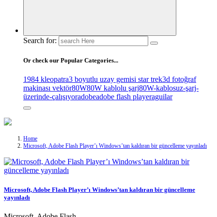
Search for:
Or check our Popular Categories...
1984 kleopatra
3 boyutlu uzay gemisi star trek
3d fotoğraf
makinası vektör
80W
80W kablolu şarj
80W-kablosuz-şarj-
üzerinde-çalışıyor
adobe
adobe flash player
aguilar
Home
Microsoft, Adobe Flash Player’ı Windows’tan kaldıran bir güncelleme yayınladı
Microsoft, Adobe Flash Player’ı Windows’tan kaldıran bir güncelleme
yayınladı
Microsoft, Adobe Flash…