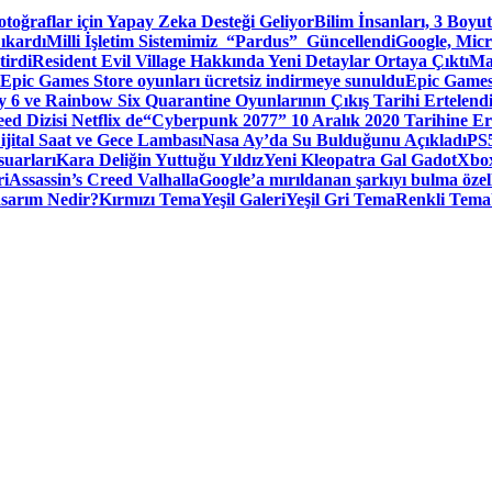
toğraflar için Yapay Zeka Desteği Geliyor
Bilim İnsanları, 3 Boyu
ıkardı
Milli İşletim Sistemimiz “Pardus” Güncellendi
Google, Micr
irdi
Resident Evil Village Hakkında Yeni Detaylar Ortaya Çıktı
Ma
Epic Games Store oyunları ücretsiz indirmeye sunuldu
Epic Games
 6 ve Rainbow Six Quarantine Oyunlarının Çıkış Tarihi Ertelend
ed Dizisi Netflix de
“Cyberpunk 2077” 10 Aralık 2020 Tarihine Er
ital Saat ve Gece Lambası
Nasa Ay’da Su Bulduğunu Açıkladı
PS5
suarları
Kara Deliğin Yuttuğu Yıldız
Yeni Kleopatra Gal Gadot
Xbox
ri
Assassin’s Creed Valhalla
Google’a mırıldanan şarkıyı bulma özel
sarım Nedir?
Kırmızı Tema
Yeşil Galeri
Yeşil Gri Tema
Renkli Tema