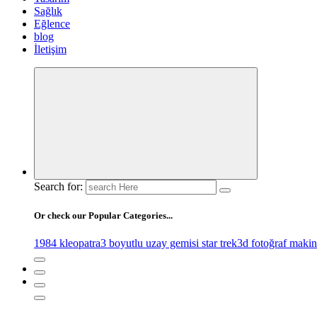
Sağlık
Eğlence
blog
İletişim
Search for:
Or check our Popular Categories...
1984 kleopatra
3 boyutlu uzay gemisi star trek
3d fotoğraf makin