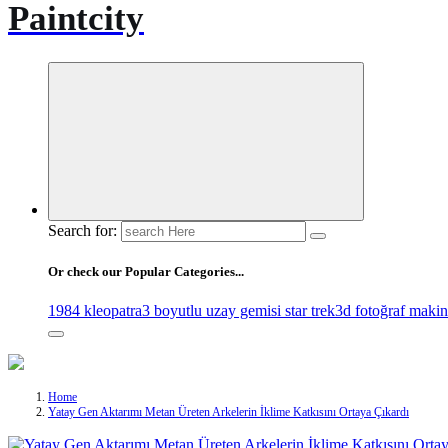
Paintcity
Search for:
Or check our Popular Categories...
1984 kleopatra
3 boyutlu uzay gemisi star trek
3d fotoğraf makin
Home
Yatay Gen Aktarımı Metan Üreten Arkelerin İklime Katkısını Ortaya Çıkardı