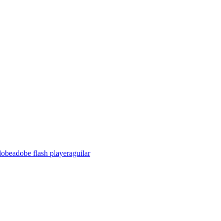
dobe
adobe flash player
aguilar