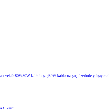
ası vektör
80W
80W kablolu şarj
80W-kablosuz-şarj-üzerinde-çalışıyor
a