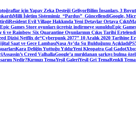
toğraflar için Yapay Zeka Desteği Geliyor
Bilim İnsanları, 3 Boyu
ıkardı
Milli İşletim Sistemimiz “Pardus” Güncellendi
Google, Micr
irdi
Resident Evil Village Hakkında Yeni Detaylar Ortaya Çıktı
Ma
Epic Games Store oyunları ücretsiz indirmeye sunuldu
Epic Games
 6 ve Rainbow Six Quarantine Oyunlarının Çıkış Tarihi Ertelend
ed Dizisi Netflix de
“Cyberpunk 2077” 10 Aralık 2020 Tarihine Er
ital Saat ve Gece Lambası
Nasa Ay’da Su Bulduğunu Açıkladı
PS5
suarları
Kara Deliğin Yuttuğu Yıldız
Yeni Kleopatra Gal Gadot
Xbox
ri
Assassin’s Creed Valhalla
Google’a mırıldanan şarkıyı bulma özel
sarım Nedir?
Kırmızı Tema
Yeşil Galeri
Yeşil Gri Tema
Renkli Tema