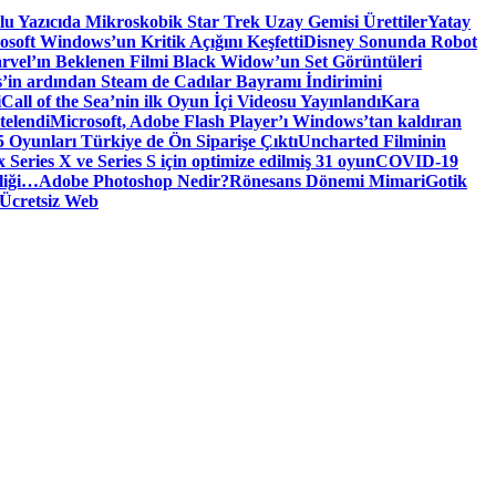
tlu Yazıcıda Mikroskobik Star Trek Uzay Gemisi Ürettiler
Yatay
osoft Windows’un Kritik Açığını Keşfetti
Disney Sonunda Robot
rvel’ın Beklenen Filmi Black Widow’un Set Görüntüleri
’in ardından Steam de Cadılar Bayramı İndirimini
i
Call of the Sea’nin ilk Oyun İçi Videosu Yayınlandı
Kara
telendi
Microsoft, Adobe Flash Player’ı Windows’tan kaldıran
 Oyunları Türkiye de Ön Siparişe Çıktı
Uncharted Filminin
 Series X ve Series S için optimize edilmiş 31 oyun
COVID-19
liği…
Adobe Photoshop Nedir?
Rönesans Dönemi Mimari
Gotik
Ücretsiz Web