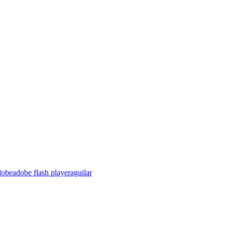
dobe
adobe flash player
aguilar