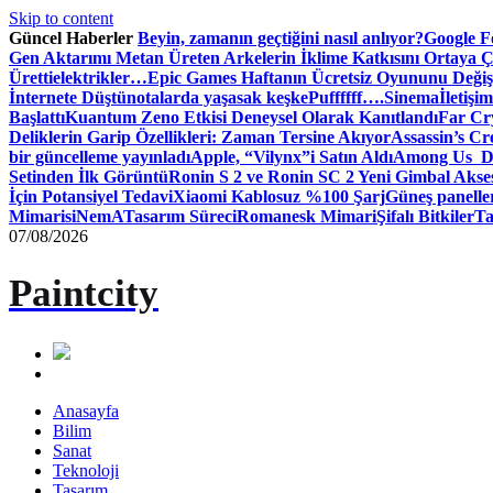
Skip to content
Güncel Haberler
Beyin, zamanın geçtiğini nasıl anlıyor?
Google Fo
Gen Aktarımı Metan Üreten Arkelerin İklime Katkısını Ortaya Ç
Üretti
elektrikler…
Epic Games Haftanın Ücretsiz Oyununu Değişt
İnternete Düştü
notalarda yaşasak keşke
Puffffff….
Sinema
İletişim
Başlattı
Kuantum Zeno Etkisi Deneysel Olarak Kanıtlandı
Far Cry
Deliklerin Garip Özellikleri: Zaman Tersine Akıyor
Assassin’s Cre
bir güncelleme yayınladı
Apple, “Vilynx”i Satın Aldı
Among Us Dij
Setinden İlk Görüntü
Ronin S 2 ve Ronin SC 2 Yeni Gimbal Akse
İçin Potansiyel Tedavi
Xiaomi Kablosuz %100 Şarj
Güneş panelle
Mimari
siNemA
Tasarım Süreci
Romanesk Mimari
Şifalı Bitkiler
Ta
07/08/2026
Paintcity
Anasayfa
Bilim
Sanat
Teknoloji
Tasarım