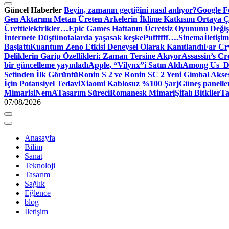
Güncel Haberler
Beyin, zamanın geçtiğini nasıl anlıyor?
Google Fo
Gen Aktarımı Metan Üreten Arkelerin İklime Katkısını Ortaya Ç
Üretti
elektrikler…
Epic Games Haftanın Ücretsiz Oyununu Değişt
İnternete Düştü
notalarda yaşasak keşke
Puffffff….
Sinema
İletişim
Başlattı
Kuantum Zeno Etkisi Deneysel Olarak Kanıtlandı
Far Cry
Deliklerin Garip Özellikleri: Zaman Tersine Akıyor
Assassin’s Cre
bir güncelleme yayınladı
Apple, “Vilynx”i Satın Aldı
Among Us Dij
Setinden İlk Görüntü
Ronin S 2 ve Ronin SC 2 Yeni Gimbal Akse
İçin Potansiyel Tedavi
Xiaomi Kablosuz %100 Şarj
Güneş panelle
Mimari
siNemA
Tasarım Süreci
Romanesk Mimari
Şifalı Bitkiler
Ta
07/08/2026
Anasayfa
Bilim
Sanat
Teknoloji
Tasarım
Sağlık
Eğlence
blog
İletişim