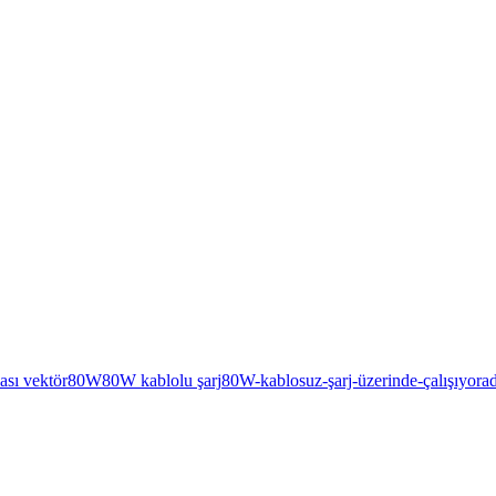
ası vektör
80W
80W kablolu şarj
80W-kablosuz-şarj-üzerinde-çalışıyor
a