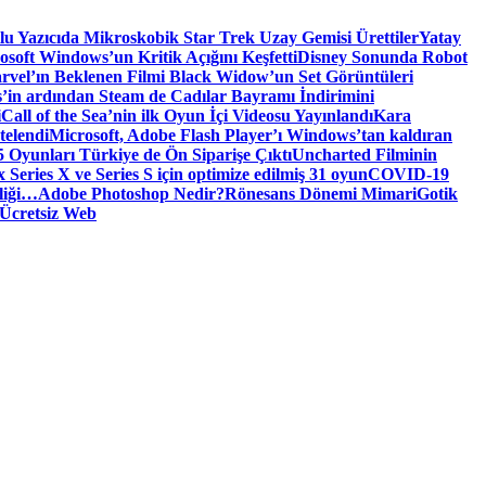
tlu Yazıcıda Mikroskobik Star Trek Uzay Gemisi Ürettiler
Yatay
osoft Windows’un Kritik Açığını Keşfetti
Disney Sonunda Robot
rvel’ın Beklenen Filmi Black Widow’un Set Görüntüleri
’in ardından Steam de Cadılar Bayramı İndirimini
i
Call of the Sea’nin ilk Oyun İçi Videosu Yayınlandı
Kara
telendi
Microsoft, Adobe Flash Player’ı Windows’tan kaldıran
 Oyunları Türkiye de Ön Siparişe Çıktı
Uncharted Filminin
 Series X ve Series S için optimize edilmiş 31 oyun
COVID-19
liği…
Adobe Photoshop Nedir?
Rönesans Dönemi Mimari
Gotik
Ücretsiz Web