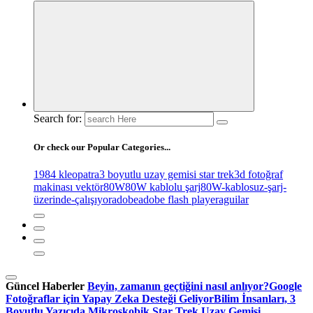
Search for:
Or check our Popular Categories...
1984 kleopatra
3 boyutlu uzay gemisi star trek
3d fotoğraf
makinası vektör
80W
80W kablolu şarj
80W-kablosuz-şarj-
üzerinde-çalışıyor
adobe
adobe flash player
aguilar
Güncel Haberler
Beyin, zamanın geçtiğini nasıl anlıyor?
Google
Fotoğraflar için Yapay Zeka Desteği Geliyor
Bilim İnsanları, 3
Boyutlu Yazıcıda Mikroskobik Star Trek Uzay Gemisi