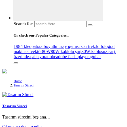
Search for:
Or check our Popular Categories...
1984 kleopatra
3 boyutlu uzay gemisi star trek
3d fotoğraf
makinası vektör
80W
80W kablolu şarj
80W-kablosuz-şarj-
üzerinde-çalışıyor
adobe
adobe flash player
aguilar
Home
Tasarım Süreci
Tasarım Süreci
Tasarım sürecini beş ana…
Okumaya devam edin