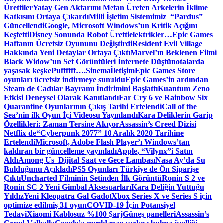
Ürettiler
Yatay Gen Aktarımı Metan Üreten Arkelerin İklime
Katkısını Ortaya Çıkardı
Milli İşletim Sistemimiz “Pardus”
Güncellendi
Google, Microsoft Windows’un Kritik Açığını
Keşfetti
Disney Sonunda Robot Üretti
elektrikler…
Epic Games
Haftanın Ücretsiz Oyununu Değiştirdi
Resident Evil Village
Hakkında Yeni Detaylar Ortaya Çıktı
Marvel’ın Beklenen Filmi
Black Widow’un Set Görüntüleri İnternete Düştü
notalarda
yaşasak keşke
Puffffff….
Sinema
İletişim
Epic Games Store
oyunları ücretsiz indirmeye sunuldu
Epic Games’in ardından
Steam de Cadılar Bayramı İndirimini Başlattı
Kuantum Zeno
Etkisi Deneysel Olarak Kanıtlandı
Far Cry 6 ve Rainbow Six
Quarantine Oyunlarının Çıkış Tarihi Ertelendi
Call of the
Sea’nin ilk Oyun İçi Videosu Yayınlandı
Kara Deliklerin Garip
Özellikleri: Zaman Tersine Akıyor
Assassin’s Creed Dizisi
Netflix de
“Cyberpunk 2077” 10 Aralık 2020 Tarihine
Ertelendi
Microsoft, Adobe Flash Player’ı Windows’tan
kaldıran bir güncelleme yayınladı
Apple, “Vilynx”i Satın
Aldı
Among Us Dijital Saat ve Gece Lambası
Nasa Ay’da Su
Bulduğunu Açıkladı
PS5 Oyunları Türkiye de Ön Siparişe
Çıktı
Uncharted Filminin Setinden İlk Görüntü
Ronin S 2 ve
Ronin SC 2 Yeni Gimbal Aksesuarları
Kara Deliğin Yuttuğu
Yıldız
Yeni Kleopatra Gal Gadot
Xbox Series X ve Series S için
optimize edilmiş 31 oyun
COVID-19 İçin Potansiyel
Tedavi
Xiaomi Kablosuz %100 Şarj
Güneş panelleri
Assassin’s
Creed Valhalla
Google’a mırıldanan şarkıyı bulma özelliği…