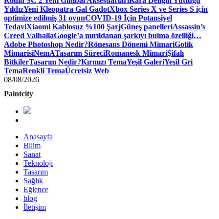
Ronin SC 2 Yeni Gimbal Aksesuarları
Kara Deliğin Yuttuğu
Yıldız
Yeni Kleopatra Gal Gadot
Xbox Series X ve Series S için
optimize edilmiş 31 oyun
COVID-19 İçin Potansiyel
Tedavi
Xiaomi Kablosuz %100 Şarj
Güneş panelleri
Assassin’s
Creed Valhalla
Google’a mırıldanan şarkıyı bulma özelliği…
Adobe Photoshop Nedir?
Rönesans Dönemi Mimari
Gotik
Mimari
siNemA
Tasarım Süreci
Romanesk Mimari
Şifalı
Bitkiler
Tasarım Nedir?
Kırmızı Tema
Yeşil Galeri
Yeşil Gri
Tema
Renkli Tema
Ücretsiz Web
08/08/2026
Paintcity
Anasayfa
Bilim
Sanat
Teknoloji
Tasarım
Sağlık
Eğlence
blog
İletişim