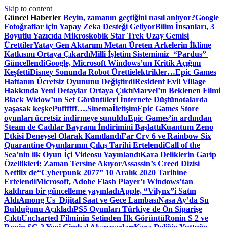
Skip to content
Güncel Haberler
Beyin, zamanın geçtiğini nasıl anlıyor?
Google
Fotoğraflar için Yapay Zeka Desteği Geliyor
Bilim İnsanları, 3
Boyutlu Yazıcıda Mikroskobik Star Trek Uzay Gemisi
Ürettiler
Yatay Gen Aktarımı Metan Üreten Arkelerin İklime
Katkısını Ortaya Çıkardı
Milli İşletim Sistemimiz “Pardus”
Güncellendi
Google, Microsoft Windows’un Kritik Açığını
Keşfetti
Disney Sonunda Robot Üretti
elektrikler…
Epic Games
Haftanın Ücretsiz Oyununu Değiştirdi
Resident Evil Village
Hakkında Yeni Detaylar Ortaya Çıktı
Marvel’ın Beklenen Filmi
Black Widow’un Set Görüntüleri İnternete Düştü
notalarda
yaşasak keşke
Puffffff….
Sinema
İletişim
Epic Games Store
oyunları ücretsiz indirmeye sunuldu
Epic Games’in ardından
Steam de Cadılar Bayramı İndirimini Başlattı
Kuantum Zeno
Etkisi Deneysel Olarak Kanıtlandı
Far Cry 6 ve Rainbow Six
Quarantine Oyunlarının Çıkış Tarihi Ertelendi
Call of the
Sea’nin ilk Oyun İçi Videosu Yayınlandı
Kara Deliklerin Garip
Özellikleri: Zaman Tersine Akıyor
Assassin’s Creed Dizisi
Netflix de
“Cyberpunk 2077” 10 Aralık 2020 Tarihine
Ertelendi
Microsoft, Adobe Flash Player’ı Windows’tan
kaldıran bir güncelleme yayınladı
Apple, “Vilynx”i Satın
Aldı
Among Us Dijital Saat ve Gece Lambası
Nasa Ay’da Su
Bulduğunu Açıkladı
PS5 Oyunları Türkiye de Ön Siparişe
Çıktı
Uncharted Filminin Setinden İlk Görüntü
Ronin S 2 ve