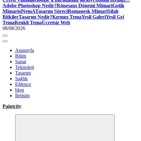
Adobe Photoshop Nedir?
Rönesans Dönemi Mimari
Gotik
Mimari
siNemA
Tasarım Süreci
Romanesk Mimari
Şifalı
Bitkiler
Tasarım Nedir?
Kırmızı Tema
Yeşil Galeri
Yeşil Gri
Tema
Renkli Tema
Ücretsiz Web
08/08/2026
Anasayfa
Bilim
Sanat
Teknoloji
Tasarım
Sağlık
Eğlence
blog
İletişim
Paintcity