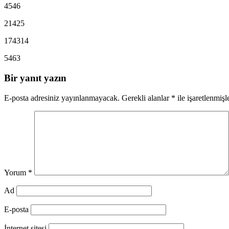
4546
21425
174314
5463
Bir yanıt yazın
E-posta adresiniz yayınlanmayacak.
Gerekli alanlar
*
ile işaretlenmişl
Yorum
*
Ad
E-posta
İnternet sitesi