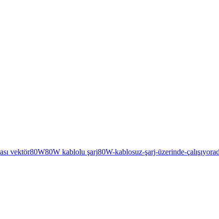
ası vektör
80W
80W kablolu şarj
80W-kablosuz-şarj-üzerinde-çalışıyor
a