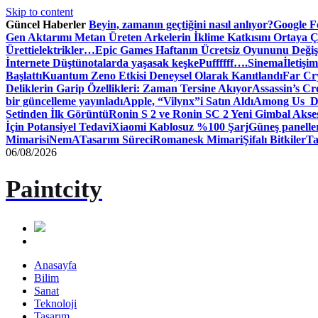
Skip to content
Güncel Haberler
Beyin, zamanın geçtiğini nasıl anlıyor?
Google Fo
Gen Aktarımı Metan Üreten Arkelerin İklime Katkısını Ortaya Ç
Üretti
elektrikler…
Epic Games Haftanın Ücretsiz Oyununu Değişt
İnternete Düştü
notalarda yaşasak keşke
Puffffff….
Sinema
İletişim
Başlattı
Kuantum Zeno Etkisi Deneysel Olarak Kanıtlandı
Far Cry
Deliklerin Garip Özellikleri: Zaman Tersine Akıyor
Assassin’s Cre
bir güncelleme yayınladı
Apple, “Vilynx”i Satın Aldı
Among Us Dij
Setinden İlk Görüntü
Ronin S 2 ve Ronin SC 2 Yeni Gimbal Akse
İçin Potansiyel Tedavi
Xiaomi Kablosuz %100 Şarj
Güneş panelle
Mimari
siNemA
Tasarım Süreci
Romanesk Mimari
Şifalı Bitkiler
Ta
06/08/2026
Paintcity
Anasayfa
Bilim
Sanat
Teknoloji
Tasarım