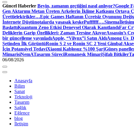
Güncel Haberler
Beyin, zamanın geçtiğini nasıl anlıyor?
Google Fo
Gen Aktarımı Metan Üreten Arkelerin İklime Katkısını Ortaya Ç
Üretti
elektrikler…
Epic Games Haftanın Ücretsiz Oyununu Değişt
İnternete Düştü
notalarda yaşasak keşke
Puffffff….
Sinema
İletişim
Başlattı
Kuantum Zeno Etkisi Deneysel Olarak Kanıtlandı
Far Cry
Deliklerin Garip Özellikleri: Zaman Tersine Akıyor
Assassin’s Cre
bir güncelleme yayınladı
Apple, “Vilynx”i Satın Aldı
Among Us Dij
Setinden İlk Görüntü
Ronin S 2 ve Ronin SC 2 Yeni Gimbal Akse
İçin Potansiyel Tedavi
Xiaomi Kablosuz %100 Şarj
Güneş panelle
Mimari
siNemA
Tasarım Süreci
Romanesk Mimari
Şifalı Bitkiler
Ta
06/08/2026
Anasayfa
Bilim
Sanat
Teknoloji
Tasarım
Sağlık
Eğlence
blog
İletişim