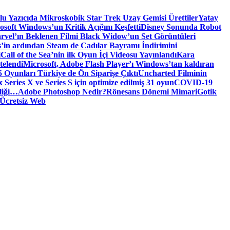
tlu Yazıcıda Mikroskobik Star Trek Uzay Gemisi Ürettiler
Yatay
osoft Windows’un Kritik Açığını Keşfetti
Disney Sonunda Robot
rvel’ın Beklenen Filmi Black Widow’un Set Görüntüleri
’in ardından Steam de Cadılar Bayramı İndirimini
i
Call of the Sea’nin ilk Oyun İçi Videosu Yayınlandı
Kara
telendi
Microsoft, Adobe Flash Player’ı Windows’tan kaldıran
 Oyunları Türkiye de Ön Siparişe Çıktı
Uncharted Filminin
 Series X ve Series S için optimize edilmiş 31 oyun
COVID-19
liği…
Adobe Photoshop Nedir?
Rönesans Dönemi Mimari
Gotik
Ücretsiz Web