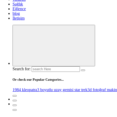
Sağlık
Eğlence
blog
İletişim
Search for:
Or check our Popular Categories...
1984 kleopatra
3 boyutlu uzay gemisi star trek
3d fotoğraf makin