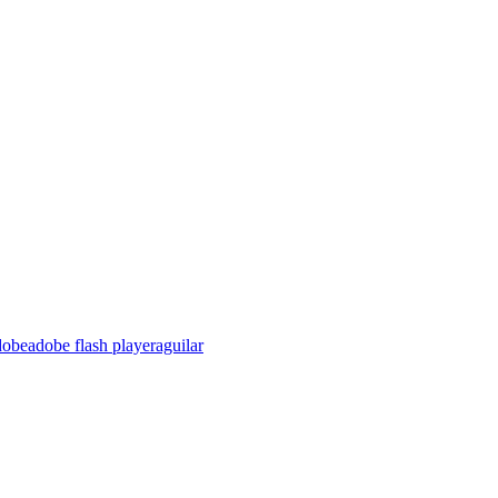
dobe
adobe flash player
aguilar