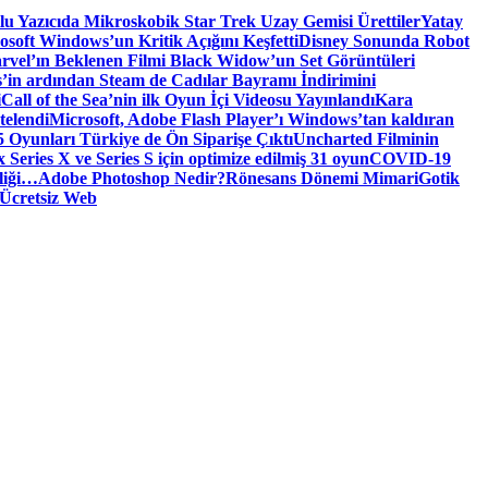
tlu Yazıcıda Mikroskobik Star Trek Uzay Gemisi Ürettiler
Yatay
osoft Windows’un Kritik Açığını Keşfetti
Disney Sonunda Robot
rvel’ın Beklenen Filmi Black Widow’un Set Görüntüleri
’in ardından Steam de Cadılar Bayramı İndirimini
i
Call of the Sea’nin ilk Oyun İçi Videosu Yayınlandı
Kara
telendi
Microsoft, Adobe Flash Player’ı Windows’tan kaldıran
 Oyunları Türkiye de Ön Siparişe Çıktı
Uncharted Filminin
 Series X ve Series S için optimize edilmiş 31 oyun
COVID-19
liği…
Adobe Photoshop Nedir?
Rönesans Dönemi Mimari
Gotik
Ücretsiz Web