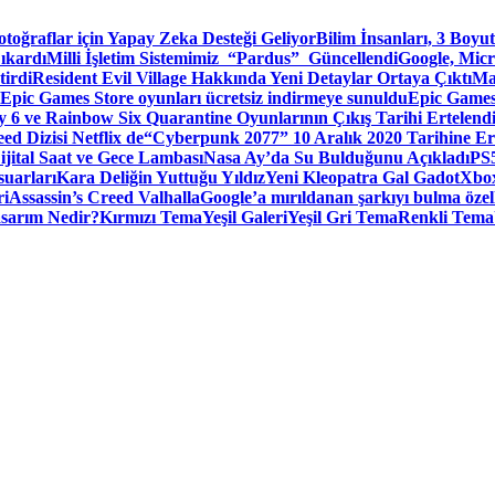
toğraflar için Yapay Zeka Desteği Geliyor
Bilim İnsanları, 3 Boyu
ıkardı
Milli İşletim Sistemimiz “Pardus” Güncellendi
Google, Micr
irdi
Resident Evil Village Hakkında Yeni Detaylar Ortaya Çıktı
Ma
Epic Games Store oyunları ücretsiz indirmeye sunuldu
Epic Games
 6 ve Rainbow Six Quarantine Oyunlarının Çıkış Tarihi Ertelend
ed Dizisi Netflix de
“Cyberpunk 2077” 10 Aralık 2020 Tarihine Er
ital Saat ve Gece Lambası
Nasa Ay’da Su Bulduğunu Açıkladı
PS5
suarları
Kara Deliğin Yuttuğu Yıldız
Yeni Kleopatra Gal Gadot
Xbox
ri
Assassin’s Creed Valhalla
Google’a mırıldanan şarkıyı bulma özel
sarım Nedir?
Kırmızı Tema
Yeşil Galeri
Yeşil Gri Tema
Renkli Tema