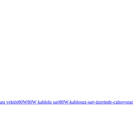
ası vektör
80W
80W kablolu şarj
80W-kablosuz-şarj-üzerinde-çalışıyor
a