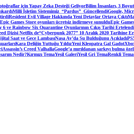
toğraflar için Yapay Zeka Desteği Geliyor
Bilim İnsanları, 3 Boyu
ıkardı
Milli İşletim Sistemimiz “Pardus” Güncellendi
Google, Micr
irdi
Resident Evil Village Hakkında Yeni Detaylar Ortaya Çıktı
Ma
Epic Games Store oyunları ücretsiz indirmeye sunuldu
Epic Games
 6 ve Rainbow Six Quarantine Oyunlarının Çıkış Tarihi Ertelend
ed Dizisi Netflix de
“Cyberpunk 2077” 10 Aralık 2020 Tarihine Er
ital Saat ve Gece Lambası
Nasa Ay’da Su Bulduğunu Açıkladı
PS5
suarları
Kara Deliğin Yuttuğu Yıldız
Yeni Kleopatra Gal Gadot
Xbox
ri
Assassin’s Creed Valhalla
Google’a mırıldanan şarkıyı bulma özel
sarım Nedir?
Kırmızı Tema
Yeşil Galeri
Yeşil Gri Tema
Renkli Tema