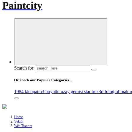
Paintcity
Search for:
Or check our Popular Categories...
1984 kleopatra
3 boyutlu uzay gemisi star trek
3d fotoğraf makin
Home
Vektör
Web Tasarım