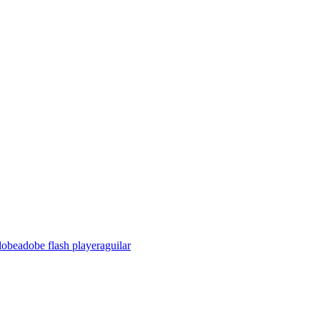
dobe
adobe flash player
aguilar